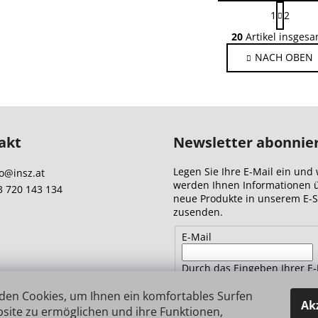
P
1
2
a
S
g
20
Artikel insgesa
t
i
NACH OBEN
e
n
i
u
e
e
r
r
u
e
n
l
akt
Newsletter abonnie
g
e
m
Legen Sie Ihre E-Mail ein und 
o
@
insz.at
e
werden Ihnen Informationen 
3 720 143 134
n
neue Produkte in unserem E-
zusenden.
t
e
E-Mail
d
e
Durch das Eingeben Ihrer E-
r
Adresse stimmen Sie
den
L
Datenschutzbestimmungen 
den Cookies, um Ihnen ein komfortables Surfen
Ak
i
site zu ermöglichen und ihre Funktionen,