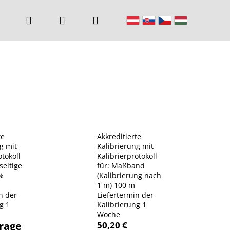
Suchen
Login
Warenkorb
te
Akkreditierte
g mit
Kalibrierung mit
otokoll
Kalibrierprotokoll
seitige
für: Maßband
%
(Kalibrierung nach
1 m) 100 m
n der
Liefertermin der
g 1
Kalibrierung 1
Woche
50,20 €