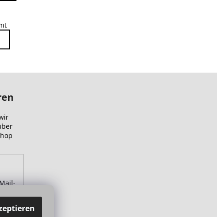
mt
ren
wir
über
Shop
Mail-
zu.
zeptieren