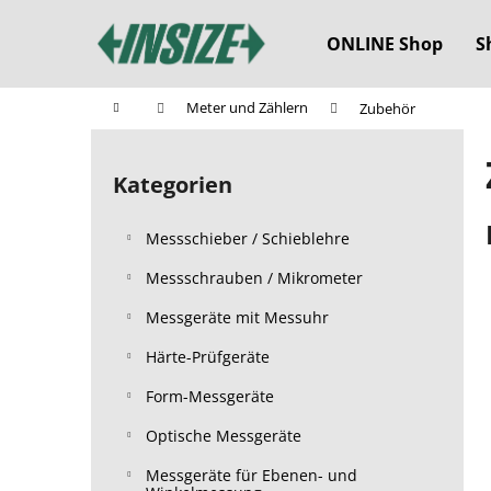
W
Zum
Inhalt
a
ONLINE Shop
S
springen
Zurück
Zurück
r
zum
zum
e
Startseite
Meter und Zählern
Zubehör
n
Einkaufen
Einkaufen
S
k
e
o
Kategorien
Kategorien
i
überspringen
r
t
b
Messschieber / Schieblehre
e
n
Messschrauben / Mikrometer
l
Messgeräte mit Messuhr
e
Härte-Prüfgeräte
i
s
Form-Messgeräte
t
Optische Messgeräte
e
Messgeräte für Ebenen- und