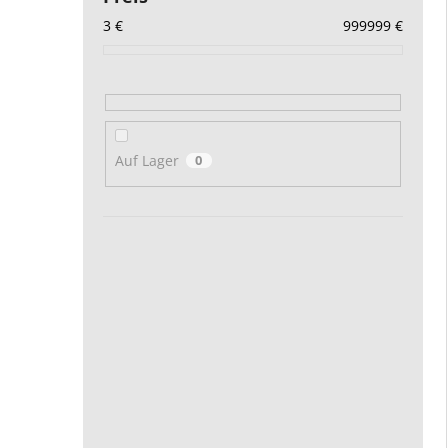
3
€
999999
€
Auf Lager
0