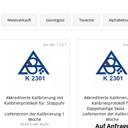
P
r
Meistverkauft
Günstigste
Teuerste
Alphabetis
o
d
L
u
i
Art.-Nr.:
17.2.1
Art
k
s
t
t
s
e
o
d
r
e
t
r
i
P
Akkreditierte Kalibrierung mit
Akkreditierte Kalibrier
e
Kalibrierprotokoll für: Stoppuhr
Kalibrierprotokoll f
r
r
Doppelseitige Skala 
o
Liefertermin der Kalibrierung 1
Liefertermin der Kalibr
Zuschlag
u
d
Woche
Woche
n
30,60 € inkl. MwSt.
u