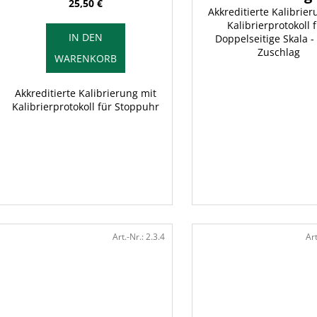
25,50 €
g
Akkreditierte Kalibrier
k
Kalibrierprotokoll f
t
IN DEN
Doppelseitige Skala 
e
Zuschlag
WARENKORB
Akkreditierte Kalibrierung mit
Kalibrierprotokoll für Stoppuhr
Art.-Nr.:
2.3.4
Art