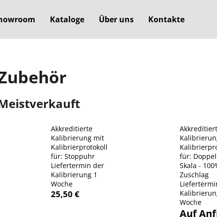
howroom
Kataloge
Über uns
Kontakte
Was suchen Sie?
Zubehör
SUCHEN
Meistverkauft
Akkreditierte
Akkreditier
Wir empfehlen
Kalibrierung mit
Kalibrierun
Kalibrierprotokoll
Kalibrierpr
für: Stoppuhr
für: Doppel
Liefertermin der
Skala - 100
Kalibrierung 1
Zuschlag
Woche
Liefertermi
25,50 €
Kalibrierun
Woche