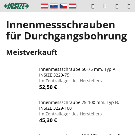
W
Zum
Login
Suchen
Ware
M
Inhalt
a
springen
Zurück
Zurück
r
Innenmessschrauben
zum
zum
e
W
für Durchgangsbohrung
n
a
k
s
o
Meistverkauft
s
r
u
b
Innenmessschraube 50-75 mm, Typ A,
c
INSIZE 3229-75
h
Im Zentrallager des Herstellers
e
52,50 €
n
S
Innenmessschraube 75-100 mm, Typ B,
INSIZE 3229-100
i
Im Zentrallager des Herstellers
e
45,30 €
?