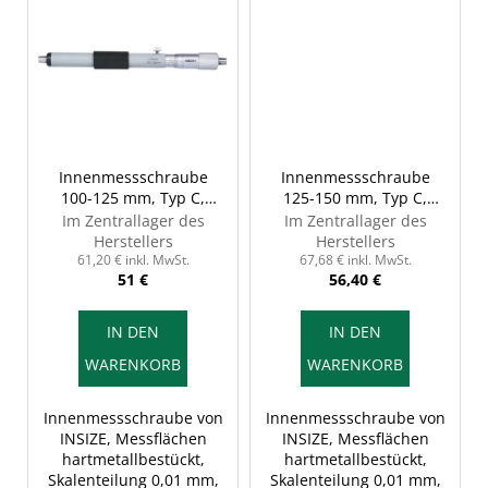
Innenmessschraube
Innenmessschraube
100-125 mm, Typ C,
125-150 mm, Typ C,
INSIZE 3229-125
INSIZE 3229-150
Im Zentrallager des
Im Zentrallager des
Herstellers
Herstellers
61,20 € inkl. MwSt.
67,68 € inkl. MwSt.
51 €
56,40 €
IN DEN
IN DEN
WARENKORB
WARENKORB
Innenmessschraube von
Innenmessschraube von
INSIZE, Messflächen
INSIZE, Messflächen
hartmetallbestückt,
hartmetallbestückt,
Skalenteilung 0,01 mm,
Skalenteilung 0,01 mm,