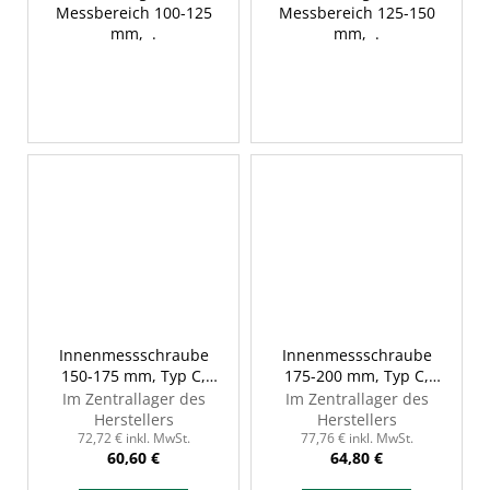
Messbereich 100-125
Messbereich 125-150
mm, .
mm, .
Innenmessschraube
Innenmessschraube
150-175 mm, Typ C,
175-200 mm, Typ C,
INSIZE 3229-175
INSIZE 3229-200
Im Zentrallager des
Im Zentrallager des
Herstellers
Herstellers
72,72 € inkl. MwSt.
77,76 € inkl. MwSt.
60,60 €
64,80 €