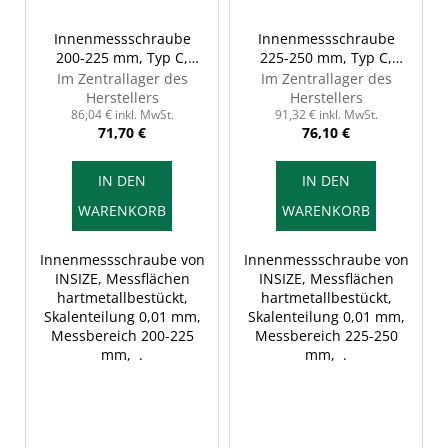
Innenmessschraube
Innenmessschraube
200-225 mm, Typ C,
225-250 mm, Typ C,
INSIZE 3229-225
INSIZE 3229-250
Im Zentrallager des
Im Zentrallager des
Herstellers
Herstellers
86,04 € inkl. MwSt.
91,32 € inkl. MwSt.
71,70 €
76,10 €
IN DEN
IN DEN
WARENKORB
WARENKORB
Innenmessschraube von
Innenmessschraube von
INSIZE, Messflächen
INSIZE, Messflächen
hartmetallbestückt,
hartmetallbestückt,
Skalenteilung 0,01 mm,
Skalenteilung 0,01 mm,
Messbereich 200-225
Messbereich 225-250
mm, .
mm, .