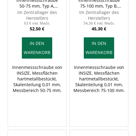
r
Innenmessschraube
Innenmessschraube
50-75 mm, Typ A,
75-100 mm, Typ B,
P
INSIZE 3229-75
INSIZE 3229-100
Im Zentrallager des
Im Zentrallager des
r
Herstellers
Herstellers
o
63 € inkl. MwSt.
54,36 € inkl. MwSt.
52,50 €
45,30 €
d
u
IN DEN
IN DEN
k
WARENKORB
WARENKORB
t
e
Innenmessschraube von
Innenmessschraube von
INSIZE, Messflächen
INSIZE, Messflächen
hartmetallbestückt,
hartmetallbestückt,
Skalenteilung 0,01 mm,
Skalenteilung 0,01 mm,
Messbereich 50-75 mm.
Messbereich 75-100 mm.