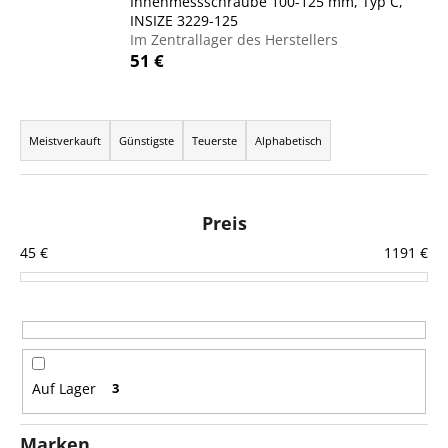
Innenmessschraube 100-125 mm, Typ C,
INSIZE 3229-125
Im Zentrallager des Herstellers
51 €
SUCHEN
P
r
Meistverkauft
Günstigste
Teuerste
Alphabetisch
W
o
i
d
r
u
Preis
e
k
m
45
€
1191
€
t
p
f
s
e
o
h
r
l
t
e
Auf Lager
3
i
n
e
Marken