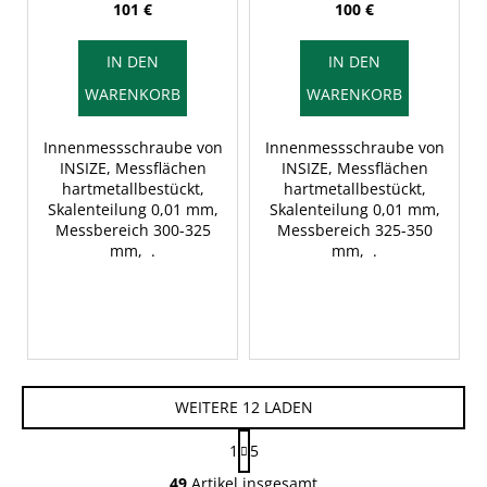
101 €
100 €
IN DEN
IN DEN
WARENKORB
WARENKORB
Innenmessschraube von
Innenmessschraube von
INSIZE, Messflächen
INSIZE, Messflächen
hartmetallbestückt,
hartmetallbestückt,
Skalenteilung 0,01 mm,
Skalenteilung 0,01 mm,
Messbereich 300-325
Messbereich 325-350
mm, .
mm, .
WEITERE 12 LADEN
P
1
5
a
S
g
49
Artikel insgesamt