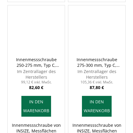
Innenmessschraube
Innenmessschraube
250-275 mm, Typ C,
275-300 mm, Typ C,
INSIZE 3229-275
INSIZE 3229-300
Im Zentrallager des
Im Zentrallager des
Herstellers
Herstellers
99,12 € inkl. MwSt.
105,36 € inkl. MwSt.
82,60 €
87,80 €
IN DEN
IN DEN
WARENKORB
WARENKORB
Innenmessschraube von
Innenmessschraube von
INSIZE, Messflächen
INSIZE, Messflächen