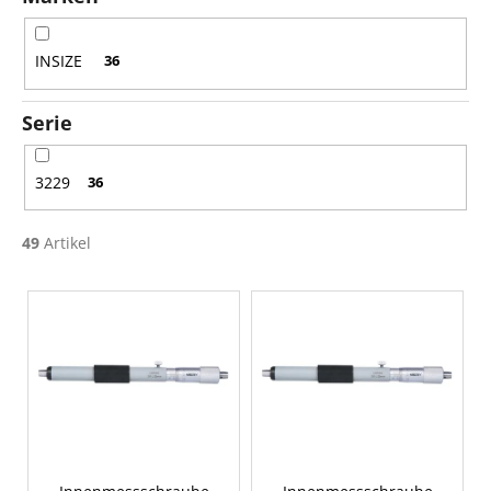
r
u
n
INSIZE
36
g
Serie
3229
36
49
Artikel
L
i
s
t
e
d
e