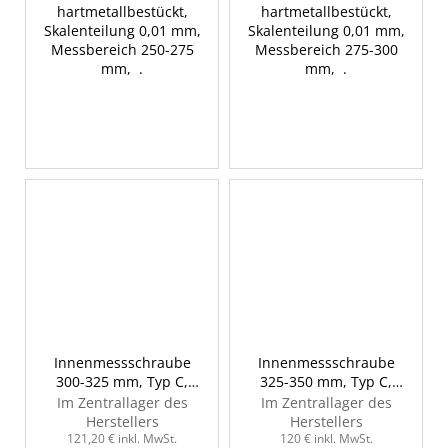
hartmetallbestückt,
hartmetallbestückt,
Skalenteilung 0,01 mm,
Skalenteilung 0,01 mm,
Messbereich 250-275
Messbereich 275-300
mm, .
mm, .
Innenmessschraube
Innenmessschraube
300-325 mm, Typ C,
325-350 mm, Typ C,
INSIZE 3229-325
INSIZE 3229-350
Im Zentrallager des
Im Zentrallager des
Herstellers
Herstellers
121,20 € inkl. MwSt.
120 € inkl. MwSt.