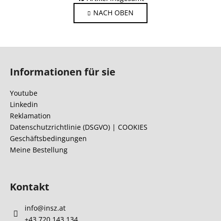
t
i
NACH OBEN
e
n
i
u
e
e
r
r
F
u
e
n
u
l
Informationen für sie
g
ß
e
z
m
Youtube
e
e
Linkedin
n
i
Reklamation
t
l
Datenschutzrichtlinie (DSGVO) | COOKIES
e
Geschäftsbedingungen
e
d
Meine Bestellung
e
r
L
Kontakt
i
s
info
@
insz.at
t
+43 720 143 134