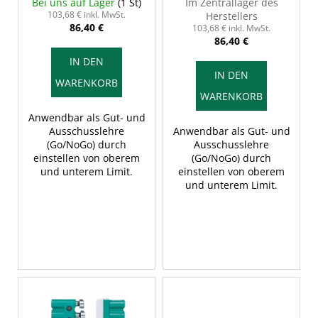
Ausschusseite, 0-6 mm,
Ausschusseite, 6-13
Bei uns auf Lager
(1 St)
Im Zentrallager des
r
INSIZE 2187-6
mm, INSIZE 2187-13
103,68 € inkl. MwSt.
Herstellers
86,40 €
o
103,68 € inkl. MwSt.
86,40 €
d
IN DEN
u
IN DEN
WARENKORB
k
WARENKORB
t
Anwendbar als Gut- und
e
Ausschusslehre
Anwendbar als Gut- und
(Go/NoGo) durch
Ausschusslehre
einstellen von oberem
(Go/NoGo) durch
und unterem Limit.
einstellen von oberem
und unterem Limit.