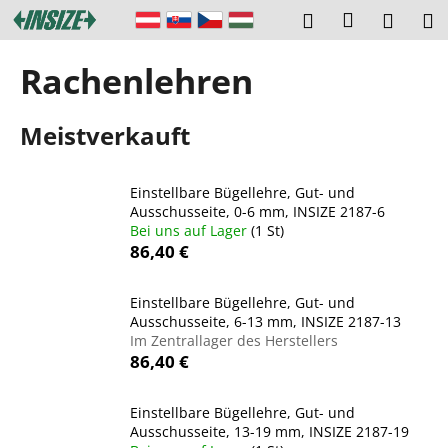
W
Zum
Login
Suchen
Ware
M
Inhalt
a
springen
Zurück
Zurück
r
Rachenlehren
zum
zum
e
W
n
Meistverkauft
a
k
s
o
s
r
Einstellbare Bügellehre, Gut- und
u
Ausschusseite, 0-6 mm, INSIZE 2187-6
b
Bei uns auf Lager
(1 St)
c
86,40 €
h
e
Einstellbare Bügellehre, Gut- und
n
Ausschusseite, 6-13 mm, INSIZE 2187-13
S
Im Zentrallager des Herstellers
86,40 €
i
e
Einstellbare Bügellehre, Gut- und
?
Ausschusseite, 13-19 mm, INSIZE 2187-19