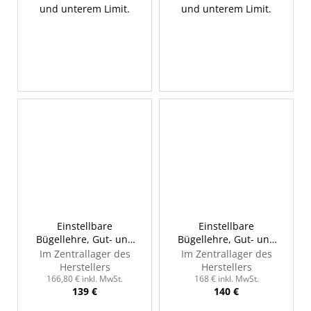
und unterem Limit.
und unterem Limit.
Einstellbare
Einstellbare
Bügellehre, Gut- und
Bügellehre, Gut- und
Ausschusseite, 63-70
Ausschusseite, 70-76
Im Zentrallager des
Im Zentrallager des
mm, INSIZE 2187-70
mm, INSIZE 2187-76
Herstellers
Herstellers
166,80 € inkl. MwSt.
168 € inkl. MwSt.
139 €
140 €