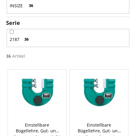
n
INSIZE
36
g
Serie
2187
36
36
Artikel
L
i
s
t
e
d
e
r
Einstellbare
Einstellbare
Bügellehre, Gut- und
Bügellehre, Gut- und
P