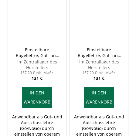
Einstellbare
Einstellbare
Bügellehre, Gut- und
Bügellehre, Gut- und
Ausschusseite, 51-57
Ausschusseite, 57-63
Im Zentrallager des
Im Zentrallager des
mm, INSIZE 2187-57
mm, INSIZE 2187-63
Herstellers
Herstellers
157,20 € inkl. MwSt.
157,20 € inkl. MwSt.
131 €
131 €
IN DEN
IN DEN
WARENKORB
WARENKORB
Anwendbar als Gut- und
Anwendbar als Gut- und
Ausschusslehre
Ausschusslehre
(Go/NoGo) durch
(Go/NoGo) durch
einstellen von oberem
einstellen von oberem