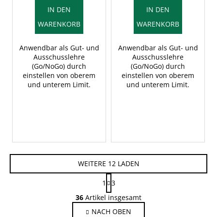
IN DEN
IN DEN
WARENKORB
WARENKORB
Anwendbar als Gut- und
Anwendbar als Gut- und
Ausschusslehre
Ausschusslehre
(Go/NoGo) durch
(Go/NoGo) durch
einstellen von oberem
einstellen von oberem
und unterem Limit.
und unterem Limit.
WEITERE 12 LADEN
P
1
3
a
S
g
36
Artikel insgesamt
t
i
NACH OBEN
e
n