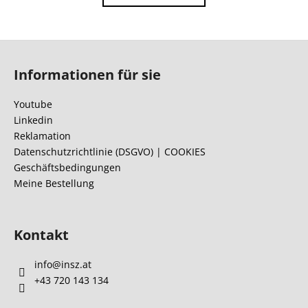
i
u
e
e
r
r
F
u
e
n
u
l
Informationen für sie
g
ß
e
z
m
Youtube
e
e
Linkedin
n
i
Reklamation
t
l
Datenschutzrichtlinie (DSGVO) | COOKIES
e
Geschäftsbedingungen
e
d
Meine Bestellung
e
r
L
Kontakt
i
s
info
@
insz.at
t
e
+43 720 143 134