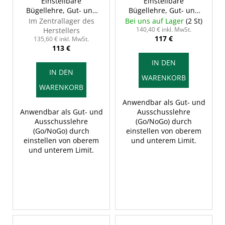
Einstellbare
Einstellbare
Bügellehre, Gut- und
Bügellehre, Gut- und
Ausschusseite, 38-44
Ausschusseite, 44-51
Im Zentrallager des
Bei uns auf Lager
(2 St)
mm, INSIZE 2187-44
mm, INSIZE 2187-51
140,40 € inkl. MwSt.
Herstellers
117 €
135,60 € inkl. MwSt.
113 €
IN DEN
IN DEN
WARENKORB
WARENKORB
Anwendbar als Gut- und
Anwendbar als Gut- und
Ausschusslehre
Ausschusslehre
(Go/NoGo) durch
(Go/NoGo) durch
einstellen von oberem
einstellen von oberem
und unterem Limit.
und unterem Limit.