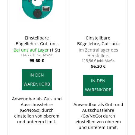
Einstellbare
Einstellbare
Bügellehre, Gut- und
Bügellehre, Gut- und
Ausschusseite, 13-19
Ausschusseite, 19-25
Bei uns auf Lager
(1 St)
Im Zentrallager des
mm, INSIZE 2187-19
mm, INSIZE 2187-25
114,72 € inkl. MwSt.
Herstellers
95,60 €
115,56 € inkl. MwSt.
96,30 €
IN DEN
IN DEN
WARENKORB
WARENKORB
Anwendbar als Gut- und
Ausschusslehre
Anwendbar als Gut- und
(Go/NoGo) durch
Ausschusslehre
einstellen von oberem
(Go/NoGo) durch
und unterem Limit.
einstellen von oberem
und unterem Limit.