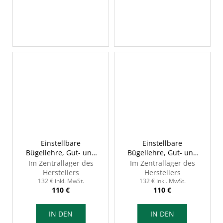
Einstellbare
Einstellbare
Bügellehre, Gut- und
Bügellehre, Gut- und
Ausschusseite, 25-32
Ausschusseite, 32-38
Im Zentrallager des
Im Zentrallager des
mm, INSIZE 2187-32
mm, INSIZE 2187-38
Herstellers
Herstellers
132 € inkl. MwSt.
132 € inkl. MwSt.
110 €
110 €
IN DEN
IN DEN