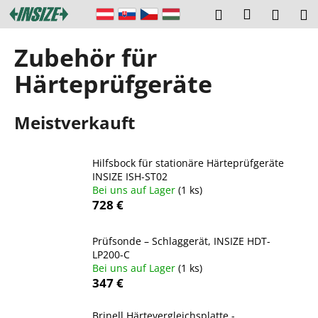
W
Zum
Login
Suchen
Ware
M
Inhalt
a
springen
Zurück
Zurück
r
Zubehör für
zum
zum
e
W
Härteprüfgeräte
n
a
k
s
o
Meistverkauft
s
r
u
b
Hilfsbock für stationäre Härteprüfgeräte
c
INSIZE ISH-ST02
h
Bei uns auf Lager
(1 ks)
e
728 €
n
S
Prüfsonde – Schlaggerät, INSIZE HDT-
LP200-C
i
Bei uns auf Lager
(1 ks)
e
347 €
?
Brinell Härtevergleichsplatte -