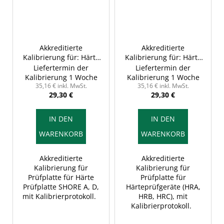
Akkreditierte
Akkreditierte
Kalibrierung für: Härte
Kalibrierung für: Härte
Prüfplatte SHORE A, D,
Prüfplatte (HRA, HRB,
Liefertermin der
Liefertermin der
mit Kalibrierprotokoll
HRC, HB, HV) , mit
Kalibrierung 1 Woche
Kalibrierung 1 Woche
Kalibrierprotokoll
35,16 € inkl. MwSt.
35,16 € inkl. MwSt.
29,30 €
29,30 €
IN DEN
IN DEN
WARENKORB
WARENKORB
Akkreditierte
Akkreditierte
Kalibrierung für
Kalibrierung für
Prüfplatte für Härte
Prüfplatte für
Prüfplatte SHORE A, D,
Härteprüfgeräte (HRA,
mit Kalibrierprotokoll.
HRB, HRC), mit
Kalibrierprotokoll.