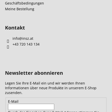
e
Geschäftsbedingungen
e
d
Meine Bestellung
e
r
L
Kontakt
i
s
info
@
insz.at
t
e
+43 720 143 134
Newsletter abonnieren
Legen Sie Ihre E-Mail ein und wir werden Ihnen
Informationen über neue Produkte in unserem E-Shop
zusenden.
E-Mail