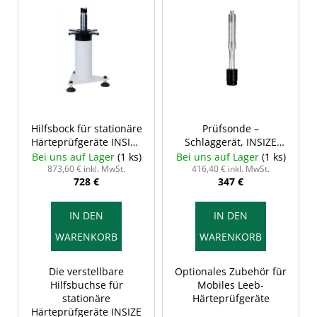
L
i
s
t
e
d
e
r
Hilfsbock für stationäre
Prüfsonde –
Härteprüfgeräte INSIZE
Schlaggerät, INSIZE
P
ISH-ST02
HDT-LP200-C
Bei uns auf Lager
(1 ks)
Bei uns auf Lager
(1 ks)
r
873,60 € inkl. MwSt.
416,40 € inkl. MwSt.
728 €
347 €
o
d
IN DEN
IN DEN
u
WARENKORB
WARENKORB
k
t
Die verstellbare
Optionales Zubehör für
e
Hilfsbuchse für
Mobiles Leeb-
stationäre
Härteprüfgeräte
Härteprüfgeräte INSIZE