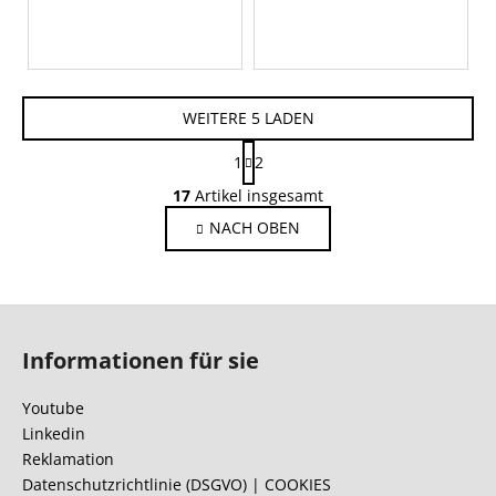
WEITERE 5 LADEN
P
1
2
a
S
g
17
Artikel insgesamt
t
i
NACH OBEN
e
n
i
u
e
e
r
r
F
u
e
n
u
l
Informationen für sie
g
ß
e
z
m
Youtube
e
e
Linkedin
n
i
Reklamation
t
l
Datenschutzrichtlinie (DSGVO) | COOKIES