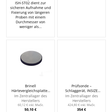
ISH-ST02 dient zur
sicheren Aufnahme und
Fixierung von längeren
Proben mit einem
Durchmesser von
weniger als...
Brinell
Prüfsonde –
Härtevergleichsplatte -
Schlaggerät, INSIZE
HBW2.5/187.5 - 200-
HDT-LP200-DC
Im Zentrallager des
Im Zentrallager des
300, INSIZE HDT-B-
Herstellers
Herstellers
HB25A2
60,12 € inkl. MwSt.
424,80 € inkl. MwSt.
50,10 €
354 €