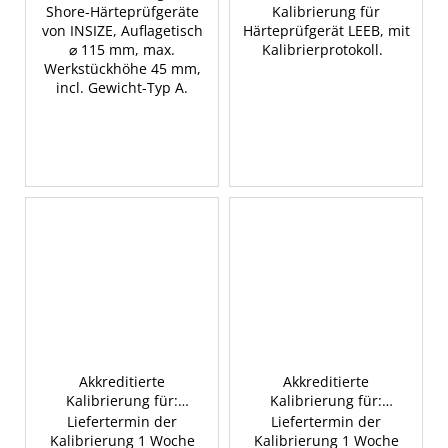
Shore-Härteprüfgeräte
Kalibrierung für
von INSIZE, Auflagetisch
Härteprüfgerät LEEB, mit
⌀ 115 mm, max.
Kalibrierprotokoll.
Werkstückhöhe 45 mm,
incl. Gewicht-Typ A.
Akkreditierte
Akkreditierte
Kalibrierung für:
Kalibrierung für:
Härteprobe /
Kalibrierung vom
Liefertermin der
Liefertermin der
Werkstoffprüfung (Preis
eindringenden Körper,
Kalibrierung 1 Woche
Kalibrierung 1 Woche