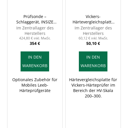
Prüfsonde –
Vickers-
Schlaggerät, INSIZE
Härtevergleichsplatte
HDT-LP200-D+15
200~300, INSIZE HDT-B-
Im Zentrallager des
Im Zentrallager des
HV10B
Herstellers
Herstellers
424,80 € inkl. MwSt.
60,12 € inkl. MwSt.
354 €
50,10 €
IN DEN
IN DEN
WARENKORB
WARENKORB
Optionales Zubehör für
Härtevergleichsplatte für
Mobiles Leeb-
Vickers-Härteprüfer im
Härteprüfgeräte
Bereich der HV-Skala
200–300.