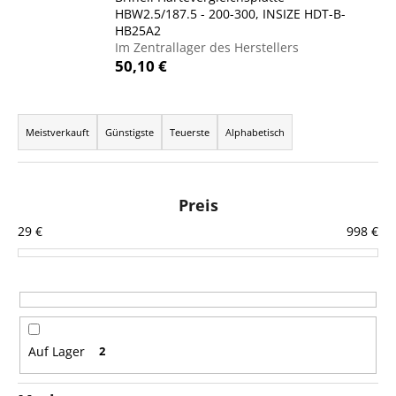
HBW2.5/187.5 - 200-300, INSIZE HDT-B-
HB25A2
Im Zentrallager des Herstellers
50,10 €
SUCHEN
P
r
Meistverkauft
Günstigste
Teuerste
Alphabetisch
W
o
i
d
r
u
e
Preis
m
k
29
€
998
€
p
t
f
s
e
o
h
r
l
e
t
Auf Lager
2
n
i
e