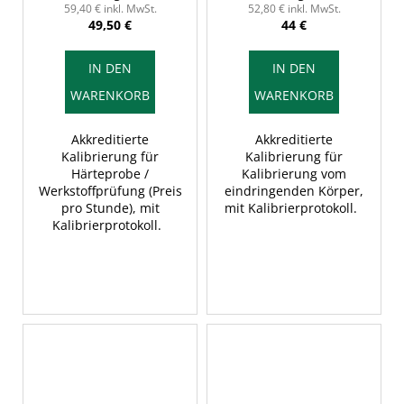
pro Stunde), mit
mit Kalibrierprotokoll
59,40 € inkl. MwSt.
52,80 € inkl. MwSt.
49,50 €
44 €
Kalibrierprotokoll
IN DEN
IN DEN
WARENKORB
WARENKORB
Akkreditierte
Akkreditierte
Kalibrierung für
Kalibrierung für
Härteprobe /
Kalibrierung vom
Werkstoffprüfung (Preis
eindringenden Körper,
pro Stunde), mit
mit Kalibrierprotokoll.
Kalibrierprotokoll.