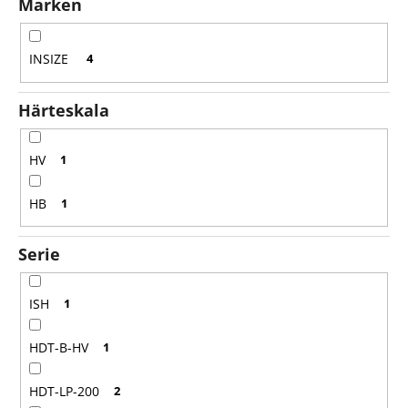
Marken
r
u
n
INSIZE
4
g
Härteskala
HV
1
HB
1
Serie
ISH
1
HDT-B-HV
1
HDT-LP-200
2