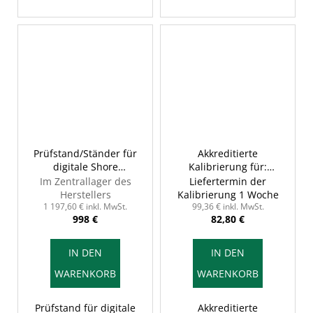
Prüfstand/Ständer für
Akkreditierte
digitale Shore
Kalibrierung für:
Härteprüfer, INSIZE
Härteprüfgerät LEEB,
Im Zentrallager des
Liefertermin der
ISH-DS-STANDA
mit Kalibrierprotokoll
Herstellers
Kalibrierung 1 Woche
1 197,60 € inkl. MwSt.
99,36 € inkl. MwSt.
998 €
82,80 €
IN DEN
IN DEN
WARENKORB
WARENKORB
Prüfstand für digitale
Akkreditierte