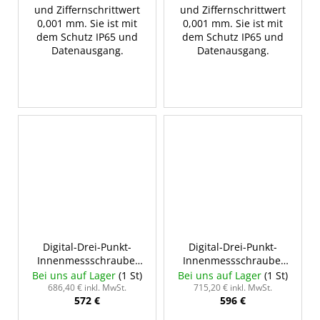
und Ziffernschrittwert
und Ziffernschrittwert
0,001 mm. Sie ist mit
0,001 mm. Sie ist mit
dem Schutz IP65 und
dem Schutz IP65 und
Datenausgang.
Datenausgang.
Digital-Drei-Punkt-
Digital-Drei-Punkt-
Innenmessschraube,
Innenmessschraube,
62-75/0,001 mm, Typ D,
75-88/0,001 mm, Typ D,
Bei uns auf Lager
(1 St)
Bei uns auf Lager
(1 St)
INSIZE 3127-75
INSIZE 3127-88
686,40 € inkl. MwSt.
715,20 € inkl. MwSt.
572 €
596 €