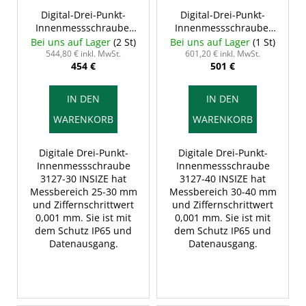
Digital-Drei-Punkt-
Digital-Drei-Punkt-
Innenmessschraube,
Innenmessschraube,
25-30/0,001 mm, Typ C,
30-40/0,001 mm, Typ C,
Bei uns auf Lager
(2 St)
Bei uns auf Lager
(1 St)
INSIZE 3127-30
INSIZE 3127-40
544,80 € inkl. MwSt.
601,20 € inkl. MwSt.
454 €
501 €
IN DEN
IN DEN
WARENKORB
WARENKORB
Digitale Drei-Punkt-
Digitale Drei-Punkt-
Innenmessschraube
Innenmessschraube
3127-30 INSIZE hat
3127-40 INSIZE hat
Messbereich 25-30 mm
Messbereich 30-40 mm
und Ziffernschrittwert
und Ziffernschrittwert
0,001 mm. Sie ist mit
0,001 mm. Sie ist mit
dem Schutz IP65 und
dem Schutz IP65 und
Datenausgang.
Datenausgang.