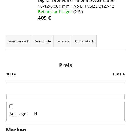
Digital-Drei-Punkt-Innenmessschraube,
10-12/0,001 mm, Typ B, INSIZE 3127-12
Bei uns auf Lager
(2 St)
409 €
SUCHEN
P
r
Meistverkauft
Günstigste
Teuerste
Alphabetisch
W
o
i
d
r
u
Preis
e
k
m
409
€
1781
€
t
p
f
s
e
o
h
r
l
t
e
Auf Lager
14
i
n
e
Marken