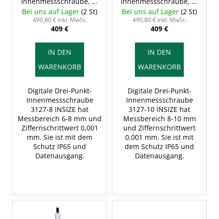
Innenmessschraube, 6-
Innenmessschraube, 8-
P
8/0,001 mm, Typ B,
10/0,001 mm, Typ B,
Bei uns auf Lager
(2 St)
Bei uns auf Lager
(2 St)
r
INSIZE 3127-8
INSIZE 3127-10
490,80 € inkl. MwSt.
490,80 € inkl. MwSt.
409 €
409 €
o
d
IN DEN
IN DEN
u
WARENKORB
WARENKORB
k
t
Digitale Drei-Punkt-
Digitale Drei-Punkt-
e
Innenmessschraube
Innenmessschraube
3127-8 INSIZE hat
3127-10 INSIZE hat
Messbereich 6-8 mm und
Messbereich 8-10 mm
Ziffernschrittwert 0,001
und Ziffernschrittwert
mm. Sie ist mit dem
0,001 mm. Sie ist mit
Schutz IP65 und
dem Schutz IP65 und
Datenausgang.
Datenausgang.