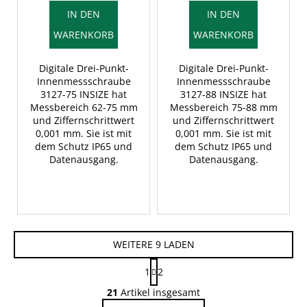
IN DEN
IN DEN
WARENKORB
WARENKORB
Digitale Drei-Punkt-
Digitale Drei-Punkt-
Innenmessschraube
Innenmessschraube
3127-75 INSIZE hat
3127-88 INSIZE hat
Messbereich 62-75 mm
Messbereich 75-88 mm
und Ziffernschrittwert
und Ziffernschrittwert
0,001 mm. Sie ist mit
0,001 mm. Sie ist mit
dem Schutz IP65 und
dem Schutz IP65 und
Datenausgang.
Datenausgang.
WEITERE 9 LADEN
P
1
2
a
S
g
21
Artikel insgesamt
t
i