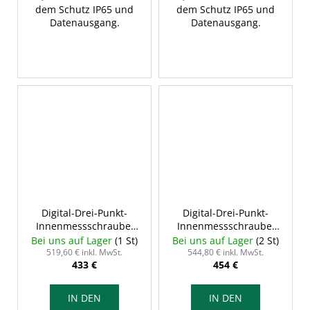
dem Schutz IP65 und
dem Schutz IP65 und
Datenausgang.
Datenausgang.
Digital-Drei-Punkt-
Digital-Drei-Punkt-
Innenmessschraube,
Innenmessschraube,
16-20/0,001 mm, Typ C,
20-25/0,001 mm, Typ C,
Bei uns auf Lager
(1 St)
Bei uns auf Lager
(2 St)
INSIZE 3127-20
INSIZE 3127-25
519,60 € inkl. MwSt.
544,80 € inkl. MwSt.
433 €
454 €
IN DEN
IN DEN