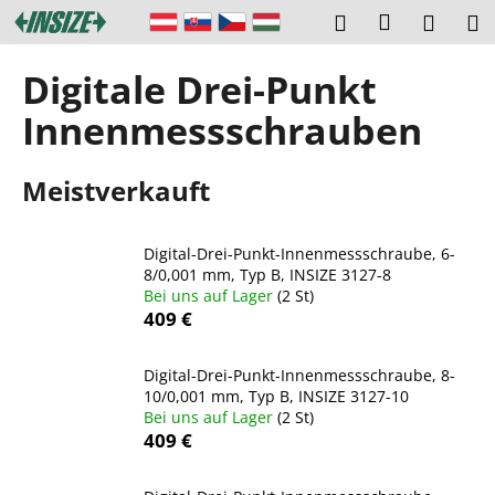
W
Zum
Login
Suchen
Ware
M
Inhalt
a
springen
Zurück
Zurück
r
Digitale Drei-Punkt
zum
zum
e
W
Innenmessschrauben
n
a
k
s
o
Meistverkauft
s
r
u
b
Digital-Drei-Punkt-Innenmessschraube, 6-
c
8/0,001 mm, Typ B, INSIZE 3127-8
h
Bei uns auf Lager
(2 St)
e
409 €
n
S
Digital-Drei-Punkt-Innenmessschraube, 8-
10/0,001 mm, Typ B, INSIZE 3127-10
i
Bei uns auf Lager
(2 St)
e
409 €
?