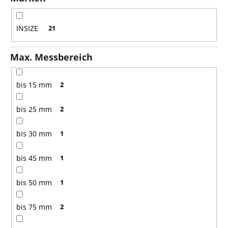
r
u
n
INSIZE
21
g
Max. Messbereich
bis 15 mm
2
bis 25 mm
2
bis 30 mm
1
bis 45 mm
1
bis 50 mm
1
bis 75 mm
2