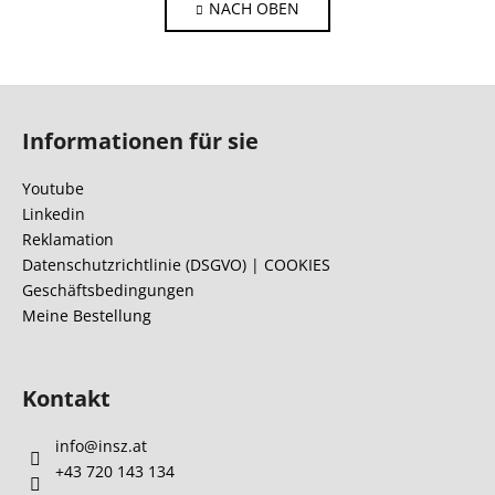
NACH OBEN
e
n
i
u
e
e
r
r
F
u
e
n
u
l
Informationen für sie
g
ß
e
z
m
Youtube
e
e
Linkedin
n
i
Reklamation
t
l
Datenschutzrichtlinie (DSGVO) | COOKIES
e
Geschäftsbedingungen
e
d
Meine Bestellung
e
r
L
Kontakt
i
s
info
@
insz.at
t
e
+43 720 143 134