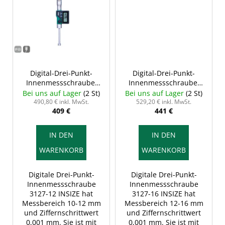
Digital-Drei-Punkt-
Digital-Drei-Punkt-
Innenmessschraube,
Innenmessschraube,
10-12/0,001 mm, Typ B,
12-16/0,001 mm, Typ C,
Bei uns auf Lager
(2 St)
Bei uns auf Lager
(2 St)
INSIZE 3127-12
INSIZE 3127-16
490,80 € inkl. MwSt.
529,20 € inkl. MwSt.
409 €
441 €
IN DEN
IN DEN
WARENKORB
WARENKORB
Digitale Drei-Punkt-
Digitale Drei-Punkt-
Innenmessschraube
Innenmessschraube
3127-12 INSIZE hat
3127-16 INSIZE hat
Messbereich 10-12 mm
Messbereich 12-16 mm
und Ziffernschrittwert
und Ziffernschrittwert
0,001 mm. Sie ist mit
0,001 mm. Sie ist mit