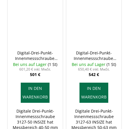
Digital-Drei-Punkt-
Digital-Drei-Punkt-
Innenmessschraube,
Innenmessschraube,
40-50/0,001 mm, Typ C,
50-63/0,001 mm, Typ D,
Bei uns auf Lager
(1 St)
Bei uns auf Lager
(1 St)
INSIZE 3127-50
INSIZE 3127-63
601,20 € inkl. MwSt.
650,40 € inkl. MwSt.
501 €
542 €
IN DEN
IN DEN
WARENKORB
WARENKORB
Digitale Drei-Punkt-
Digitale Drei-Punkt-
Innenmessschraube
Innenmessschraube
3127-50 INSIZE hat
3127-63 INSIZE hat
Messbereich 40-50 mm
Messbereich 50-63 mm