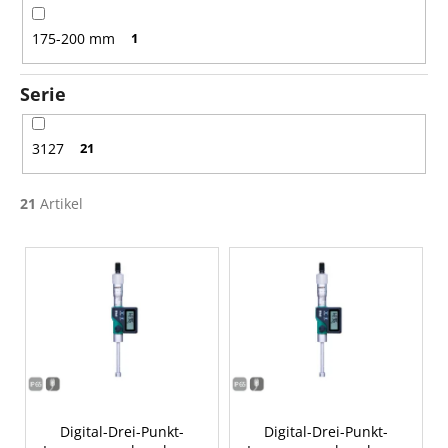
175-200 mm
1
Serie
3127
21
21
Artikel
L
i
s
t
e
d
e
r
Digital-Drei-Punkt-
Digital-Drei-Punkt-