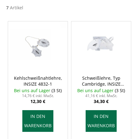
7
Artikel
L
i
s
t
e
d
e
r
Kehlschweißnahtlehre,
Schweißlehre, Typ
INSIZE 4832-1
Cambridge, INSIZE
P
4835-1
Bei uns auf Lager
(3 St)
Bei uns auf Lager
(3 St)
r
14,76 € inkl. MwSt.
41,16 € inkl. MwSt.
12,30 €
34,30 €
o
d
IN DEN
IN DEN
u
WARENKORB
WARENKORB
k
t