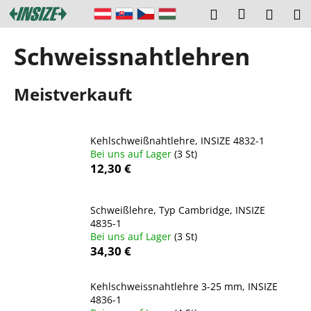
W
Zum
Login
Suchen
Ware
M
Inhalt
a
springen
Zurück
Zurück
r
Schweissnahtlehren
zum
zum
e
W
n
Meistverkauft
a
k
s
o
s
r
Kehlschweißnahtlehre, INSIZE 4832-1
u
b
Bei uns auf Lager
(3 St)
c
12,30 €
h
e
Schweißlehre, Typ Cambridge, INSIZE
n
4835-1
S
Bei uns auf Lager
(3 St)
34,30 €
i
e
Kehlschweissnahtlehre 3-25 mm, INSIZE
?
4836-1