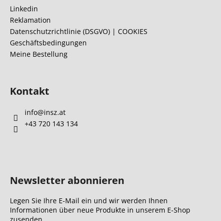
l
e
Linkedin
e
i
Reklamation
m
l
Datenschutzrichtlinie (DSGVO) | COOKIES
e
Geschäftsbedingungen
e
n
Meine Bestellung
t
e
d
e
Kontakt
r
L
info
@
insz.at
i
+43 720 143 134
s
t
e
Newsletter abonnieren
Legen Sie Ihre E-Mail ein und wir werden Ihnen
Informationen über neue Produkte in unserem E-Shop
zusenden.