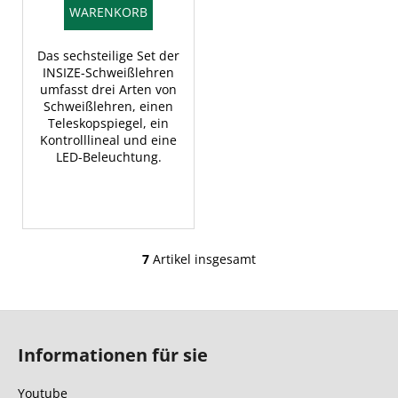
WARENKORB
Das sechsteilige Set der
INSIZE-Schweißlehren
umfasst drei Arten von
Schweißlehren, einen
Teleskopspiegel, ein
Kontrolllineal und eine
LED-Beleuchtung.
7
Artikel insgesamt
S
t
e
F
u
u
e
Informationen für sie
ß
r
e
z
Youtube