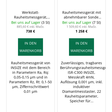
Werkstatt-
Rauheitsmessgerät mit
Rauheitsmessgerät,
abnehmbarer Sonde,
INSIZE ISR-C003
INSIZE ISR-C300
Bei uns auf Lager
(3 St)
Bei uns auf Lager
(7 St)
885,60 € inkl. MwSt.
1 509,60 € inkl. MwSt.
738 €
1 258 €
IN DEN
IN DEN
WARENKORB
WARENKORB
Rauheitsmessgerät von
Zuverlässiges, tragbares
INSIZE mit dem Bereich
Berührungsrauheitsmessgerät
in Parametern Ra, Rq:
ISR-C300 INSIZE,
0,05-0,15 µm und in
Messkraft 4mN,
Parametern Rz, Rt: 0,1-50
Auflösung 0,001 µm, inkl.
µm, Ziffernschrittwert
induktiver
0,01 µm
Diamantmesstaster, 22
Rauheitsparameter,
Speicher für...