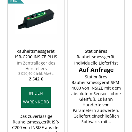
NEU
Rauheitsmessgerät,
Stationäres
ISR-C200 INSIZE PLUS
Rauheitsmessgerät,
INSIZE SPM-4000
Im Zentrallager des
Individuelle Lieferfrist
Herstellers
3 050,40 € inkl. MwSt.
Stationäres
2 542 €
Rauheitsmessgerät SPM-
4000 von INSIZE mit dem
IN DEN
absolutem Sensor - ohne
Gleitfuß. Es kann
WARENKORB
Hunderte von
Parametern auswerten.
Geliefert einschließlich
Das zuverlässige
Software, mit...
Rauheitsmessgerät ISR-
C200 von INSIZE aus der