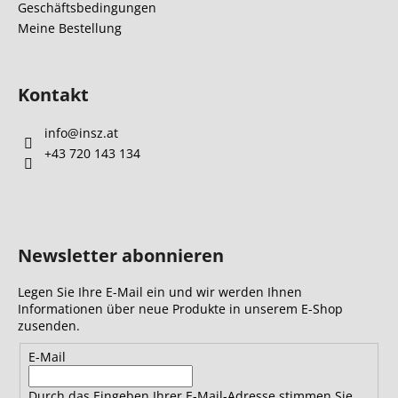
Geschäftsbedingungen
e
n
Meine Bestellung
t
e
d
e
Kontakt
r
L
info
@
insz.at
i
+43 720 143 134
s
t
e
Newsletter abonnieren
Legen Sie Ihre E-Mail ein und wir werden Ihnen
Informationen über neue Produkte in unserem E-Shop
zusenden.
E-Mail
Durch das Eingeben Ihrer E-Mail-Adresse stimmen Sie