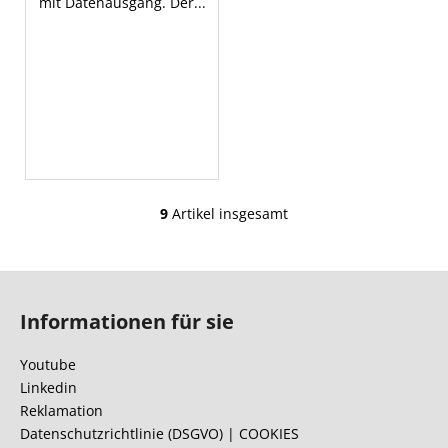
mit Datenausgang. Der...
9
Artikel insgesamt
S
t
e
F
u
u
e
Informationen für sie
ß
r
e
z
Youtube
l
e
Linkedin
e
i
Reklamation
m
l
Datenschutzrichtlinie (DSGVO) | COOKIES
e