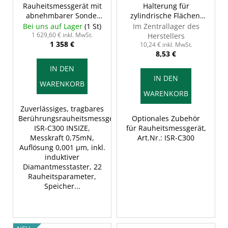
r
Rauheitsmessgerät mit
Halterung für
abnehmbarer Sonde,
zylindrische Flächen,
P
INSIZE ISR-C301
INSIZE ISR-C300-
Bei uns auf Lager
(1 St)
Im Zentrallager des
r
COVER2
1 629,60 € inkl. MwSt.
Herstellers
1 358 €
o
10,24 € inkl. MwSt.
8,53 €
d
IN DEN
u
IN DEN
WARENKORB
k
WARENKORB
t
Zuverlässiges, tragbares
e
Berührungsrauheitsmessgerät
Optionales Zubehör
ISR-C300 INSIZE,
für Rauheitsmessgerät,
Messkraft 0,75mN,
Art.Nr.: ISR-C300
Auflösung 0,001 µm, inkl.
induktiver
Diamantmesstaster, 22
Rauheitsparameter,
Speicher...