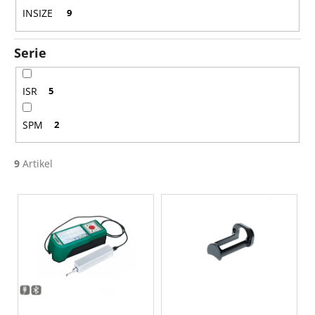
n
INSIZE
9
g
Serie
ISR
5
SPM
2
9
Artikel
L
i
s
t
e
d
e