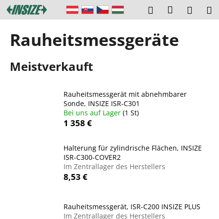
W
Zum
Login
Suchen
Ware
M
Inhalt
a
springen
Zurück
Zurück
r
Rauheitsmessgeräte
zum
zum
e
W
n
Meistverkauft
a
k
s
o
s
r
Rauheitsmessgerät mit abnehmbarer
u
Sonde, INSIZE ISR-C301
b
Bei uns auf Lager
(1 St)
c
1 358 €
h
e
Halterung für zylindrische Flächen, INSIZE
n
ISR-C300-COVER2
S
Im Zentrallager des Herstellers
8,53 €
i
e
?
Rauheitsmessgerät, ISR-C200 INSIZE PLUS
Im Zentrallager des Herstellers