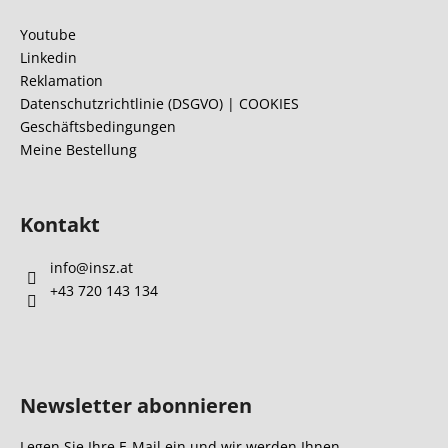
ß
z
Youtube
e
Linkedin
i
Reklamation
l
Datenschutzrichtlinie (DSGVO) | COOKIES
Geschäftsbedingungen
e
Meine Bestellung
Kontakt
info
@
insz.at
+43 720 143 134
Newsletter abonnieren
Legen Sie Ihre E-Mail ein und wir werden Ihnen