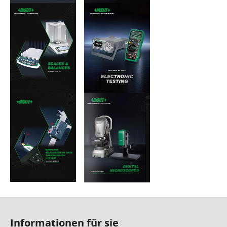
F
u
Informationen für sie