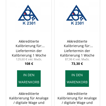
i
u
s
n
t
g
e
d
e
r
Akkreditierte
Akkreditierte
Kalibrierung für:
Kalibrierung für:
P
Analoge / digitale Wage
Analoge / digitale Wage
Liefertermin der
Liefertermin der
r
und
und
Kalibrierung 1 Woche
Kalibrierung 1 Woche
o
Wiegeeinrichtungen,
Wiegeeinrichtungen,
129,60 € inkl. MwSt.
87,96 € inkl. MwSt.
108 €
73,30 €
600 - 1000 kg, mit
150 - 600 kg, mit
d
Kalibrierprotokoll
Kalibrierprotokoll
u
IN DEN
IN DEN
k
WARENKORB
WARENKORB
t
e
Akkreditierte
Akkreditierte
Kalibrierung für Analoge
Kalibrierung für Analoge
/ digitale Wage und
/ digitale Wage und