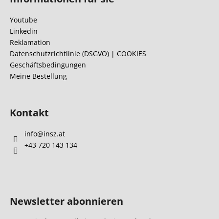
ß
r
e
z
Youtube
l
e
Linkedin
e
i
Reklamation
m
l
Datenschutzrichtlinie (DSGVO) | COOKIES
e
Geschäftsbedingungen
e
n
Meine Bestellung
t
e
d
e
Kontakt
r
L
info
@
insz.at
i
+43 720 143 134
s
t
e
Newsletter abonnieren