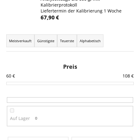
Kalibrierprotokoll
Liefertermin der Kalibrierung 1 Woche
67,90 €
SUCHEN
P
r
Meistverkauft
Günstigste
Teuerste
Alphabetisch
o
W
d
i
r
u
Preis
e
k
60
€
108
€
m
t
p
s
f
o
e
r
h
l
t
Auf Lager
0
e
i
n
e
L
r