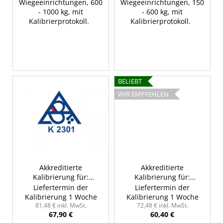
Wiegeeinrichtungen, 600
Wiegeeinrichtungen, 150
- 1000 kg, mit
- 600 kg, mit
Kalibrierprotokoll.
Kalibrierprotokoll.
BELIEBT
WIR EMPFEHLEN
Akkreditierte
Akkreditierte
Kalibrierung für:
Kalibrierung für:
Analysewaage bis 600
Analoge / digitale Wage
Liefertermin der
Liefertermin der
g, mit Kalibrierprotokoll
und
Kalibrierung 1 Woche
Kalibrierung 1 Woche
Wiegeeinrichtungen, 0
81,48 € inkl. MwSt.
72,48 € inkl. MwSt.
67,90 €
60,40 €
- 150 kg, mit