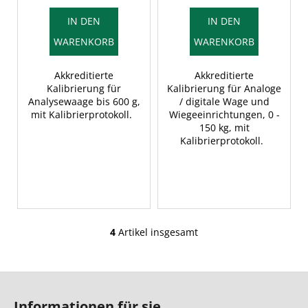
Kalibrierprotokoll
IN DEN
IN DEN
WARENKORB
WARENKORB
Akkreditierte
Akkreditierte
Kalibrierung für
Kalibrierung für Analoge
Analysewaage bis 600 g,
/ digitale Wage und
mit Kalibrierprotokoll.
Wiegeeinrichtungen, 0 -
150 kg, mit
Kalibrierprotokoll.
4
Artikel insgesamt
S
t
e
F
u
u
e
Informationen für sie