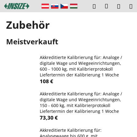
W
Zum
Login
Suchen
Ware
M
Inhalt
a
springen
Zurück
Zurück
r
Zubehör
zum
zum
e
W
n
Meistverkauft
a
k
s
o
s
r
Akkreditierte Kalibrierung für: Analoge /
u
digitale Wage und Wiegeeinrichtungen,
b
600 - 1000 kg, mit Kalibrierprotokoll
c
Liefertermin der Kalibrierung 1 Woche
h
108 €
e
Akkreditierte Kalibrierung für: Analoge /
n
digitale Wage und Wiegeeinrichtungen,
S
150 - 600 kg, mit Kalibrierprotokoll
i
Liefertermin der Kalibrierung 1 Woche
73,30 €
e
?
Akkreditierte Kalibrierung für:
Analysewaage bis 600 g, mit