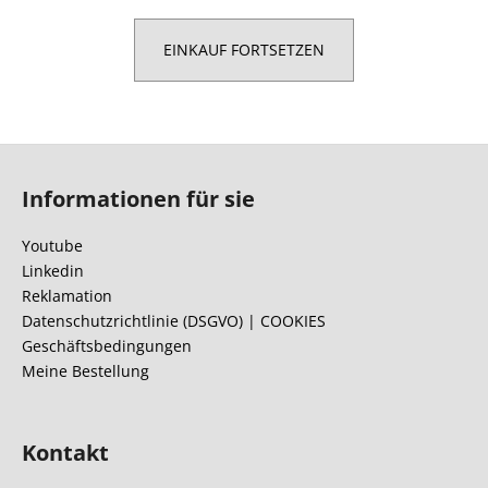
EINKAUF FORTSETZEN
SUCHEN
F
W
u
Informationen für sie
i
ß
r
z
Youtube
e
e
m
Linkedin
i
p
Reklamation
f
l
Datenschutzrichtlinie (DSGVO) | COOKIES
e
Geschäftsbedingungen
e
h
Meine Bestellung
l
e
n
Kontakt