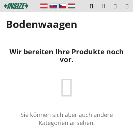
W
Zum
Login
Suchen
Ware
M
Inhalt
a
springen
Zurück
Zurück
r
Bodenwaagen
zum
zum
e
W
n
a
k
s
o
Wir bereiten Ihre Produkte noch
s
r
vor.
u
b
c
h
e
n
S
i
Sie können sich aber auch andere
e
Kategorien ansehen.
?