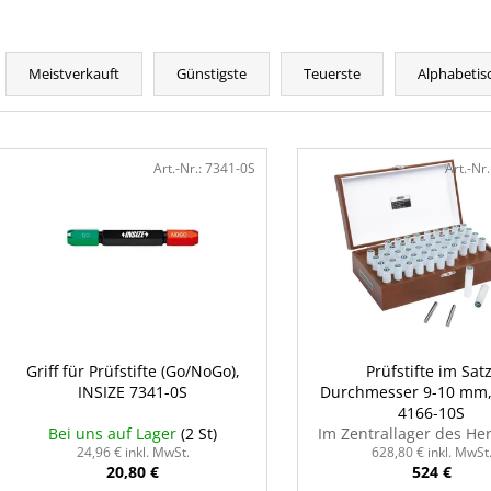
P
r
Meistverkauft
Günstigste
Teuerste
Alphabetis
o
d
L
u
i
Art.-Nr.:
7341-0S
Art.-Nr.
k
s
t
t
s
e
o
d
r
e
t
r
i
P
Griff für Prüfstifte (Go/NoGo),
Prüfstifte im Satz
e
INSIZE 7341-0S
Durchmesser 9-10 mm,
r
r
4166-10S
o
Bei uns auf Lager
(2 St)
Im Zentrallager des Her
u
d
24,96 € inkl. MwSt.
628,80 € inkl. MwSt
n
20,80 €
524 €
u