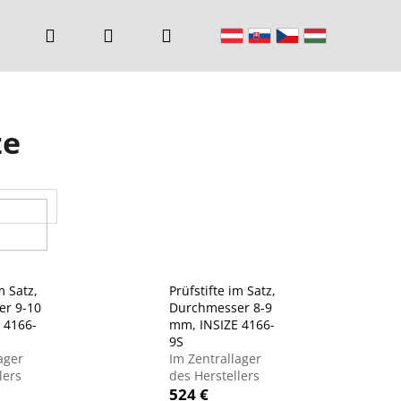
Suchen
Login
Warenkorb
ze
m Satz,
Prüfstifte im Satz,
r 9-10
Durchmesser 8-9
 4166-
mm, INSIZE 4166-
9S
ager
Im Zentrallager
lers
des Herstellers
524 €