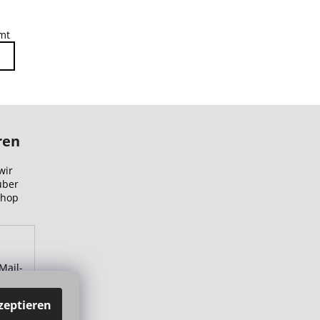
mt
ren
wir
über
Shop
Mail-
zu.
zeptieren