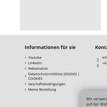
F
u
Informationen für sie
Kont
ß
z
Youtube
inf
e
Linkedin
+4
i
Reklamation
l
Datenschutzrichtlinie (DSGVO) |
COOKIES
e
Geschäftsbedingungen
Meine Bestellung
Wir verwen
auf der Web