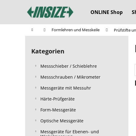
W
Zum
Inhalt
a
ONLINE Shop
S
springen
Zurück
Zurück
r
zum
zum
e
Startseite
Formlehren und Messkeile
Prüfstifte u
n
Einkaufen
Einkaufen
S
k
e
o
Kategorien
Kategorien
i
überspringen
r
t
b
Messschieber / Schieblehre
e
n
Messschrauben / Mikrometer
l
Messgeräte mit Messuhr
e
Härte-Prüfgeräte
i
s
Form-Messgeräte
t
Optische Messgeräte
e
Messgeräte für Ebenen- und