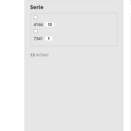
Serie
4166
12
7341
1
13
Artikel