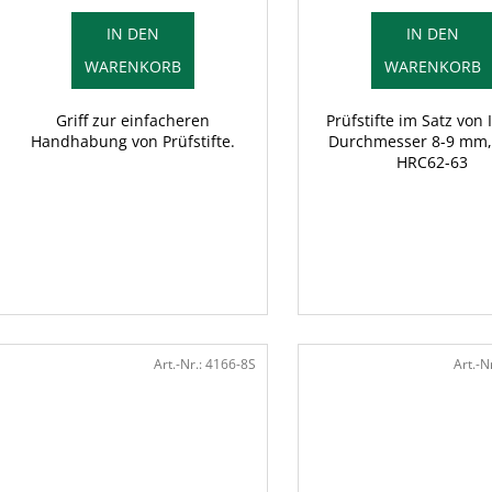
g
k
IN DEN
IN DEN
t
WARENKORB
WARENKORB
e
Griff zur einfacheren
Prüfstifte im Satz von 
Handhabung von Prüfstifte.
Durchmesser 8-9 mm,
HRC62-63
Art.-Nr.:
4166-8S
Art.-N