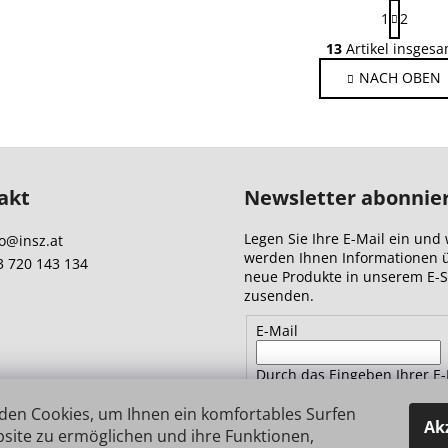
P
1
2
a
S
g
13
Artikel insgesa
t
i
NACH OBEN
e
n
i
u
e
e
r
r
u
e
n
l
akt
Newsletter abonnie
g
e
m
Legen Sie Ihre E-Mail ein und 
o
@
insz.at
e
werden Ihnen Informationen 
3 720 143 134
n
neue Produkte in unserem E-
zusenden.
t
e
E-Mail
d
e
Durch das Eingeben Ihrer E-
r
Adresse stimmen Sie
den
L
Datenschutzbestimmungen 
den Cookies, um Ihnen ein komfortables Surfen
Ak
i
site zu ermöglichen und ihre Funktionen,