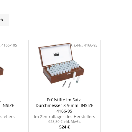
ch
:
4166-10S
Art.-Nr.:
4166-9S
,
Prüfstifte im Satz,
 INSIZE
Durchmesser 8-9 mm, INSIZE
4166-9S
stellers
Im Zentrallager des Herstellers
.
628,80 € inkl. MwSt.
524 €