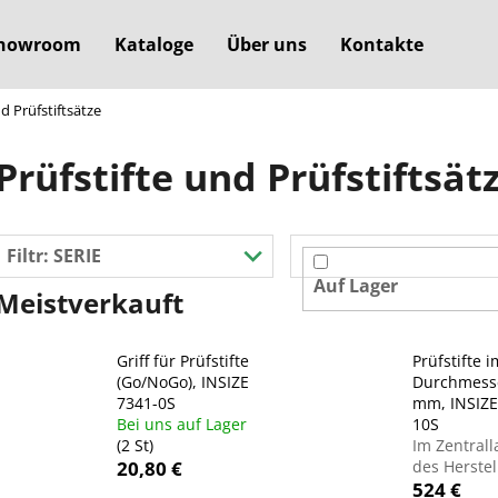
howroom
Kataloge
Über uns
Kontakte
nd Prüfstiftsätze
Was suchen Sie?
Prüfstifte und Prüfstiftsät
SUCHEN
Filtr:
SERIE
Auf Lager
Meistverkauft
Wir empfehlen
Griff für Prüfstifte
Prüfstifte i
(Go/NoGo), INSIZE
Durchmesse
7341-0S
mm, INSIZE
Bei uns auf Lager
10S
(2 St)
Im Zentrall
20,80 €
des Herstel
524 €