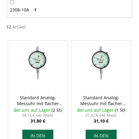
2308-10A
1
12
Artikel
L
i
s
t
e
d
e
r
Standard Analog-
Standard Analog-
Messuhr mit flacher
Messuhr mit flacher
P
Rückwand, 3/0,01 mm,
Rückwand, 5/0,01 mm,
Bei uns auf Lager
(2 St)
Bei uns auf Lager
(1 St)
r
INSIZE 2308-3FA
INSIZE 2308-5FA
38,16 € inkl. MwSt.
37,32 € inkl. MwSt.
31,80 €
31,10 €
o
d
IN DEN
IN DEN