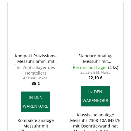
Kompakt Präzissions-
Standard Analog-
Messuhr 5mm, mit
Messuhr mit
Ösenrückwand, INSIZE
Ösenrückwand, 10/0,01
Im Zentrallager des
Bei uns auf Lager
(4 ks)
2311-5
mm, INSIZE 2308-10A
26,52 € inkl. MwSt.
Herstellers
22,10 €
42 € inkl. MwSt.
35 €
IN DEN
IN DEN
WARENKORB
WARENKORB
Klassische analoge
Kompakte analoge
Messuhr 2308-10A INSIZE
Messuhr mit
mit Ösenrückwand hat