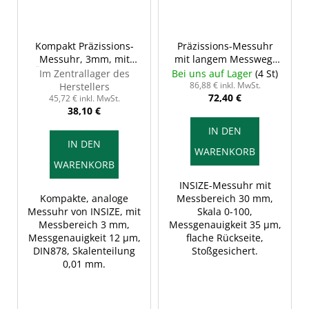
Kompakt Präzissions-
Präzissions-Messuhr
Messuhr, 3mm, mit
mit langem Messweg,
Ösenrückseite, INSIZE
30/0,01 mm, Typ A – 58
Im Zentrallager des
Bei uns auf Lager
(4 St)
2311-3
mm, INSIZE 2309-30F
86,88 € inkl. MwSt.
Herstellers
72,40 €
45,72 € inkl. MwSt.
38,10 €
IN DEN
IN DEN
WARENKORB
WARENKORB
INSIZE-Messuhr mit
Kompakte, analoge
Messbereich 30 mm,
Messuhr von INSIZE, mit
Skala 0-100,
Messbereich 3 mm,
Messgenauigkeit 35 µm,
Messgenauigkeit 12 μm,
flache Rückseite,
DIN878, Skalenteilung
Stoßgesichert.
0,01 mm.