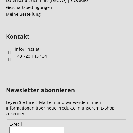
l
Datenschutzrichtlinie (DSGVO) | COOKIES
e
Geschäftsbedingungen
e
n
Meine Bestellung
t
e
d
e
Kontakt
r
L
info
@
insz.at
i
+43 720 143 134
s
t
e
Newsletter abonnieren
Legen Sie Ihre E-Mail ein und wir werden Ihnen
Informationen über neue Produkte in unserem E-Shop
zusenden.
E-Mail