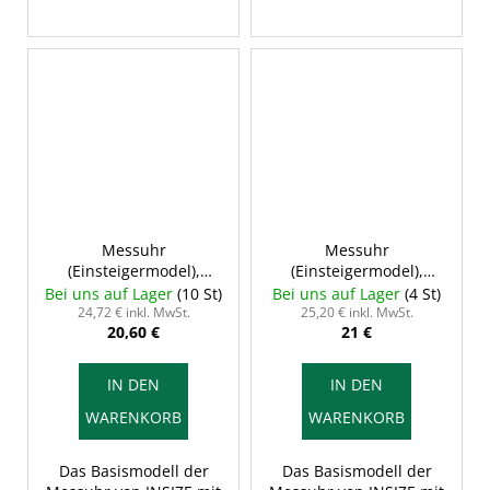
Messuhr
Messuhr
(Einsteigermodel),
(Einsteigermodel),
10/0,01 mm, INSIZE
10/0,01 mm, INSIZE
Bei uns auf Lager
(10 St)
Bei uns auf Lager
(4 St)
2301-10F
2301-10
24,72 € inkl. MwSt.
25,20 € inkl. MwSt.
20,60 €
21 €
IN DEN
IN DEN
WARENKORB
WARENKORB
Das Basismodell der
Das Basismodell der