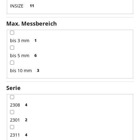
n
INSIZE
11
g
Max. Messbereich
bis 3 mm
1
bis 5 mm
6
bis 10 mm
3
Serie
2308
4
2301
2
2311
4