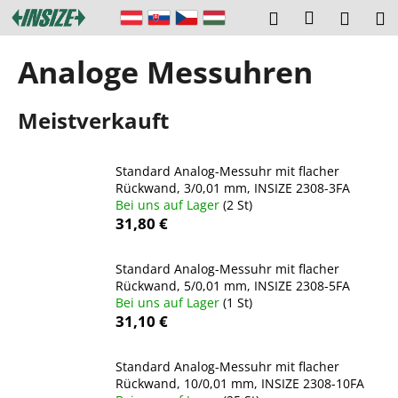
W
Zum
Login
Suchen
Ware
M
Inhalt
a
springen
Zurück
Zurück
r
Analoge Messuhren
zum
zum
e
W
n
Meistverkauft
a
k
s
o
s
r
Standard Analog-Messuhr mit flacher
u
Rückwand, 3/0,01 mm, INSIZE 2308-3FA
b
Bei uns auf Lager
(2 St)
c
31,80 €
h
e
Standard Analog-Messuhr mit flacher
n
Rückwand, 5/0,01 mm, INSIZE 2308-5FA
S
Bei uns auf Lager
(1 St)
31,10 €
i
e
Standard Analog-Messuhr mit flacher
?
Rückwand, 10/0,01 mm, INSIZE 2308-10FA