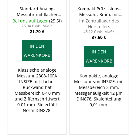
Standard Analog-
Kompakt Präzissions-
Messuhr mit flacher
Messuhr, 3mm, mit
Rückwand, 10/0,01 mm,
flacher Rückwand,
Bei uns auf Lager
(25 St)
Im Zentrallager des
INSIZE 2308-10FA
INSIZE 2311-3F
26,04 € inkl. MwSt.
Herstellers
21,70 €
45,12 € inkl. MwSt.
37,60 €
IN DEN
IN DEN
WARENKORB
WARENKORB
Klassische analoge
Messuhr 2308-10FA
Kompakte, analoge
INSIZE mit flacher
Messuhr von INSIZE, mit
Rückwand hat
Messbereich 3 mm,
Messbereich 0-10 mm
Messgenauigkeit 12 μm,
und Ziffernschrittwert
DIN878, Skalenteilung
0,01 mm. Sie erfüllt
0,01 mm.
Norm DIN878.