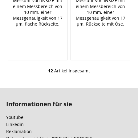
Messuhr von INSIZE mit
Messuhr von INSIZE mit
einem Messbereich von
einem Messbereich von
10 mm, einer
10 mm, einer
Messgenauigkeit von 17
Messgenauigkeit von 17
µm, flache Rückseite.
µm, Rückseite mit Öse.
12
Artikel insgesamt
S
t
e
F
u
u
e
Informationen für sie
ß
r
e
z
Youtube
l
e
Linkedin
e
i
Reklamation
m