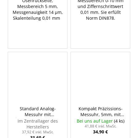
Ösenrückseite,
Messbereich 0-10 mm
Messbereich 5 mm,
und Ziffernschrittwert
Messgenauigkeit 14 μm,
0,01 mm. Sie erfüllt
Skalenteilung 0,01 mm
Norm DIN878.
Standard Analog-
Kompakt Präzissions-
Messuhr mit
Messuhr, 5mm, mit
Ösenrückwand, 5/0,01
flacher Rückwand,
Im Zentrallager des
Bei uns auf Lager
(4 ks)
mm, INSIZE 2308-5A
INSIZE 2311-5F
41,88 € inkl. MwSt.
Herstellers
34,90 €
37,92 € inkl. MwSt.
31,60 €