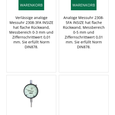
u
WARENKORB
WARENKORB
k
t
Verlässige analoge
Analoge Messuhr 2308-
e
Messuhr 2308-3FA INSIZE
5FA INSIZE hat flache
hat flache Rückwand,
Rückwand, Messbereich
Messbereich 0-3 mm und
0-5 mm und
Ziffernschrittwert 0,01
Ziffernschrittwert 0,01
mm. Sie erfüllt Norm
mm. Sie erfüllt Norm
DIN878.
DIN878.