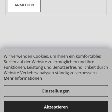
ANMELDEN
Wir verwenden Cookies, um Ihnen ein komfortables
Surfen auf der Website zu ermöglichen und ihre
Funktionen, Leistung und Benutzerfreundlichkeit durch
Website-Verkehrsanalysen ständig zu verbessern.
Mehr Informationen
Einstellungen
Erstellt von Shoptet
Copyright 2026
INSIZE | MESSTECHNIK
. Alle Rechte
Haben Sie Fragen? Wir stehen Ihnen gerne zur Verfügung →
Akzeptieren
vorbehalten.
schnelle Verbindung: info@insz.at