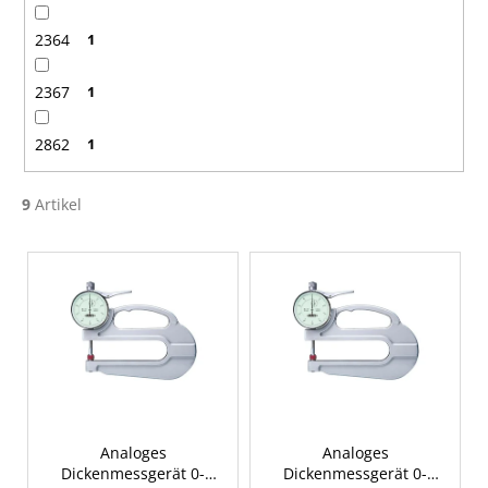
2364
1
2367
1
2862
1
9
Artikel
L
i
s
t
e
d
e
r
Analoges
Analoges
Dickenmessgerät 0-
Dickenmessgerät 0-
P