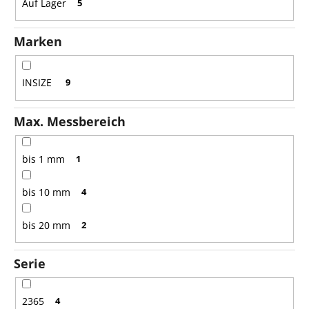
Auf Lager
5
i
e
Marken
r
u
n
INSIZE
9
g
Max. Messbereich
bis 1 mm
1
bis 10 mm
4
bis 20 mm
2
Serie
2365
4