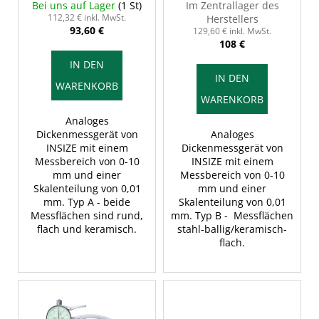
10/0,01 mm, Typ A -
10/0,01 mm, Typ B -
Bei uns auf Lager
(1 St)
Im Zentrallager des
r
Messflächen keramisch
Messflächen stahl,
112,32 € inkl. MwSt.
Herstellers
93,60 €
o
und flach, INSIZE 2365-
ballig/keramisch flach,
129,60 € inkl. MwSt.
108 €
10
INSIZE 2365-10B
d
IN DEN
u
IN DEN
WARENKORB
k
WARENKORB
t
Analoges
e
Dickenmessgerät von
Analoges
INSIZE mit einem
Dickenmessgerät von
Messbereich von 0-10
INSIZE mit einem
mm und einer
Messbereich von 0-10
Skalenteilung von 0,01
mm und einer
mm. Typ A - beide
Skalenteilung von 0,01
Messflächen sind rund,
mm. Typ B - Messflächen
flach und keramisch.
stahl-ballig/keramisch-
flach.