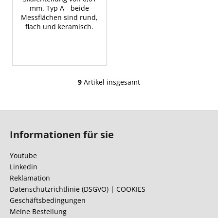
mm. Typ A - beide
Messflächen sind rund,
flach und keramisch.
9
Artikel insgesamt
S
t
e
F
u
u
e
Informationen für sie
ß
r
e
z
Youtube
l
e
Linkedin
e
i
Reklamation
m
l
Datenschutzrichtlinie (DSGVO) | COOKIES
e
Geschäftsbedingungen
e
n
Meine Bestellung
t