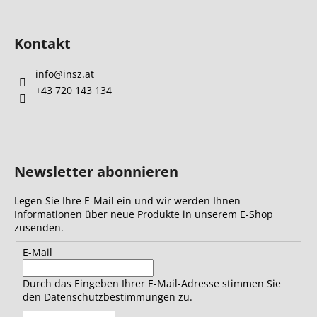
e
d
e
Kontakt
r
L
info
@
insz.at
i
+43 720 143 134
s
t
e
Newsletter abonnieren
Legen Sie Ihre E-Mail ein und wir werden Ihnen
Informationen über neue Produkte in unserem E-Shop
zusenden.
E-Mail
Durch das Eingeben Ihrer E-Mail-Adresse stimmen Sie
den Datenschutzbestimmungen zu.