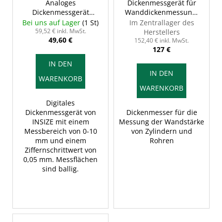
Analoges
Dickenmessgerät für
Dickenmessgerät
Wanddickenmessung,
10/0,05 mm, INSIZE
INSIZE 2367-10A
Bei uns auf Lager
(1 St)
Im Zentrallager des
2862-101
59,52 € inkl. MwSt.
Herstellers
49,60 €
152,40 € inkl. MwSt.
127 €
IN DEN
IN DEN
WARENKORB
WARENKORB
Digitales
Dickenmessgerät von
Dickenmesser für die
INSIZE mit einem
Messung der Wandstärke
Messbereich von 0-10
von Zylindern und
mm und einem
Rohren
Ziffernschrittwert von
0,05 mm. Messflächen
sind ballig.