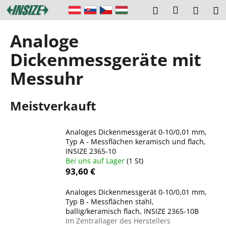
W
Zum
Login
Suchen
Ware
M
Inhalt
a
springen
Zurück
Zurück
r
Analoge
zum
zum
e
W
Dickenmessgeräte mit
n
a
k
Messuhr
s
o
s
r
Meistverkauft
u
b
c
h
Analoges Dickenmessgerät 0-10/0,01 mm,
Typ A - Messflächen keramisch und flach,
e
INSIZE 2365-10
n
Bei uns auf Lager
(1 St)
S
93,60 €
i
Analoges Dickenmessgerät 0-10/0,01 mm,
e
Typ B - Messflächen stahl,
?
ballig/keramisch flach, INSIZE 2365-10B
Im Zentrallager des Herstellers