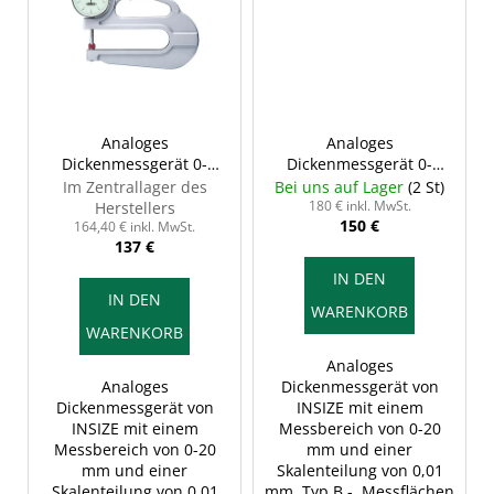
Analoges
Analoges
Dickenmessgerät 0-
Dickenmessgerät 0-
20/0,01 mm, Typ A -
20/0,01 mm, Typ B -
Im Zentrallager des
Bei uns auf Lager
(2 St)
Messflächen keramisch
Messflächen stahl,
180 € inkl. MwSt.
Herstellers
150 €
und flach, INSIZE 2365-
ballig/keramisch flach,
164,40 € inkl. MwSt.
137 €
20
INSIZE 2365-20B
IN DEN
IN DEN
WARENKORB
WARENKORB
Analoges
Analoges
Dickenmessgerät von
Dickenmessgerät von
INSIZE mit einem
INSIZE mit einem
Messbereich von 0-20
Messbereich von 0-20
mm und einer
mm und einer
Skalenteilung von 0,01
Skalenteilung von 0,01
mm. Typ B - Messflächen