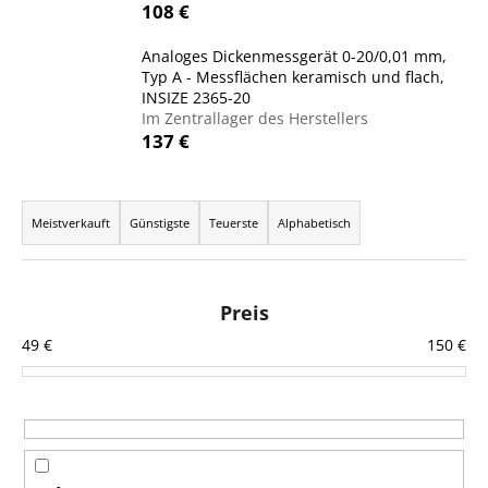
108 €
Analoges Dickenmessgerät 0-20/0,01 mm,
Typ A - Messflächen keramisch und flach,
SUCHEN
INSIZE 2365-20
Im Zentrallager des Herstellers
137 €
W
P
i
r
r
Meistverkauft
Günstigste
Teuerste
Alphabetisch
e
o
m
d
p
u
Preis
f
k
e
49
€
150
€
t
h
s
l
e
o
n
r
t