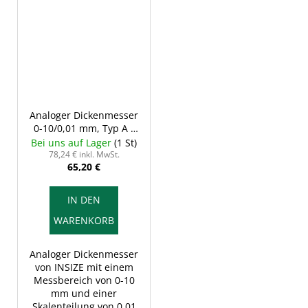
Analoger Dickenmesser
0-10/0,01 mm, Typ A -
Messflächen keramisch
Bei uns auf Lager
(1 St)
und flach, INSIZE 2364-
78,24 € inkl. MwSt.
65,20 €
10
IN DEN
WARENKORB
Analoger Dickenmesser
von INSIZE mit einem
Messbereich von 0-10
mm und einer
Skalenteilung von 0,01