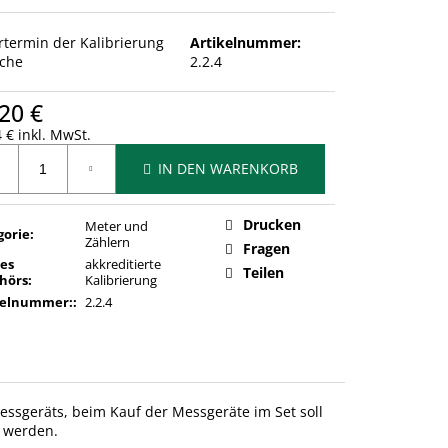
ertermin der Kalibrierung
Artikelnummer:
che
2.2.4
20 €
 € inkl. MwSt.
ufspreis:
IN DEN WARENKORB
Drucken
Meter und
gorie
:
Zählern
Fragen
des
akkreditierte
Teilen
hörs
:
Kalibrierung
kelnummer:
:
2.2.4
 Messgeräts, beim Kauf der Messgeräte im Set soll
t werden.