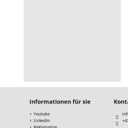
F
u
Informationen für sie
Kont
ß
z
Youtube
inf
e
Linkedin
+4
i
Reklamation