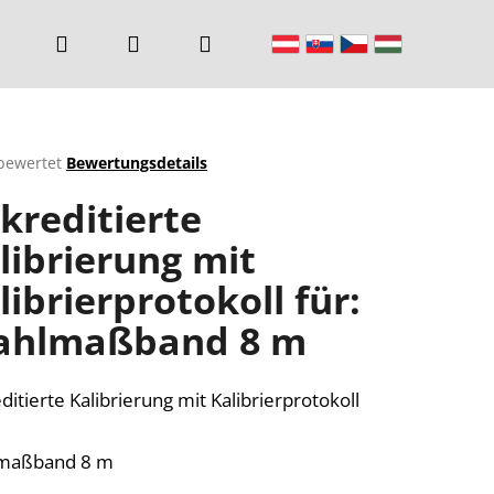
Suchen
Login
Warenkorb
bewertet
Bewertungsdetails
chnittliche
kreditierte
ktbewertung
librierung mit
librierprotokoll für:
n.
ahlmaßband 8 m
ditierte Kalibrierung mit Kalibrierprotokoll
lmaßband 8 m