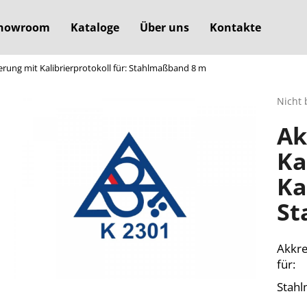
howroom
Kataloge
Über uns
Kontakte
ierung mit Kalibrierprotokoll für: Stahlmaßband 8 m
Was suchen Sie?
Die
Nicht 
durchs
Ak
Produ
SUCHEN
ist
Ka
0,0
von
Ka
5
Wir empfehlen
Sterne
St
Akkre
für:
Stah