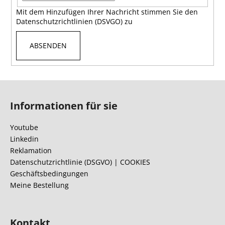
Mit dem Hinzufügen Ihrer Nachricht stimmen Sie den
Datenschutzrichtlinien (DSVGO) zu
ABSENDEN
F
u
Informationen für sie
ß
z
Youtube
e
Linkedin
i
Reklamation
l
Datenschutzrichtlinie (DSGVO) | COOKIES
Geschäftsbedingungen
e
Meine Bestellung
Kontakt