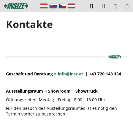
W
Zum
Login
Suchen
Ware
M
Inhalt
a
springen
Zurück
Zurück
r
Kontakte
zum
zum
e
W
n
a
k
s
o
s
r
u
b
c
Geschäft und Beratung
»
info@insz.at
| +43 720 143 134
h
e
Ausstellungsraum
»
Showroom
|
Showtruck
n
Öffnungszeiten:
Montag - Freitag: 8:00 - 16:00 Uhr
S
i
Für den Besuch des Austellungsraumes ist es nötig den
Termin vorher zu besprechen.
e
?