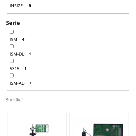
n
INSIZE
9
g
Serie
ISM
4
ISM-DL
1
5315
1
ISM-AD
1
9
Artikel
L
i
s