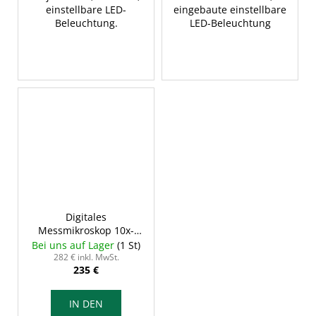
einstellbare LED-
eingebaute einstellbare
Beleuchtung.
LED-Beleuchtung
Digitales
Messmikroskop 10x-
200x, INSIZE ISM-
Bei uns auf Lager
(1 St)
PM200SB
282 € inkl. MwSt.
235 €
IN DEN