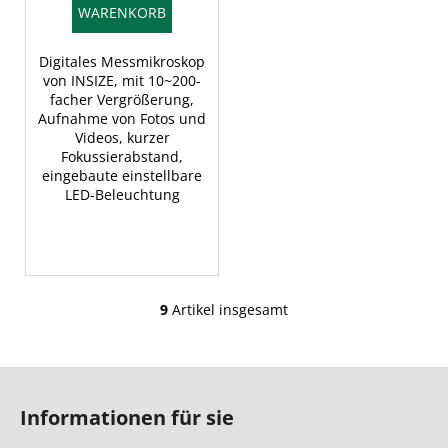
WARENKORB
Digitales Messmikroskop
von INSIZE, mit 10~200-
facher Vergrößerung,
Aufnahme von Fotos und
Videos, kurzer
Fokussierabstand,
eingebaute einstellbare
LED-Beleuchtung
9
Artikel insgesamt
S
t
e
F
u
u
e
Informationen für sie
ß
r