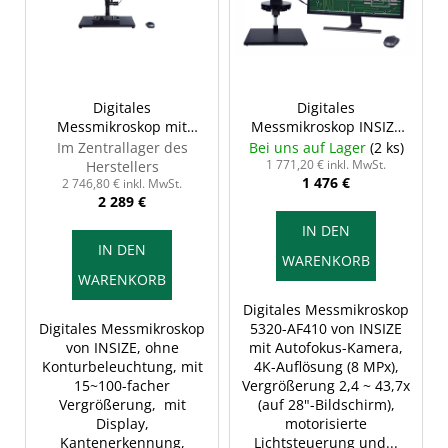
t
e
d
e
r
Digitales
Digitales
Messmikroskop mit
Messmikroskop INSIZE
P
Display ISM-DL300
5320-AF410
Im Zentrallager des
Bei uns auf Lager
(2 ks)
r
INSIZE
1 771,20 € inkl. MwSt.
Herstellers
1 476 €
o
2 746,80 € inkl. MwSt.
2 289 €
d
IN DEN
u
IN DEN
WARENKORB
k
WARENKORB
t
Digitales Messmikroskop
e
Digitales Messmikroskop
5320-AF410 von INSIZE
von INSIZE, ohne
mit Autofokus-Kamera,
Konturbeleuchtung, mit
4K-Auflösung (8 MPx),
15~100-facher
Vergrößerung 2,4 ~ 43,7x
Vergrößerung, mit
(auf 28"-Bildschirm),
Display,
motorisierte
Kantenerkennung,
Lichtsteuerung und...