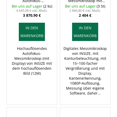
Autofokus-
Messmikroskop mit
Messmikroskop (mit
Display und
Bei uns auf Lager
(2 ks)
Bei uns auf Lager
(3 St)
Display), INSIZE 5315-
Konturbeleuchtung,
4 645,08 € inkl. MwSt.
2 884,80 € inkl. MwSt.
3 870,90 €
2 404 €
S710
ISM-DL301 INSIZE
IN DEN
IN DEN
WARENKORB
WARENKORB
Hochauflösendes
Digitales Messmikroskop
Autofokus-
von INSIZE, mit
Messmikroskop (mit
Konturbeleuchtung, mit
Display) von INSIZE mit
15~100-facher
dem hochauflösenden
Vergrößerung und mit
Bild (12M)
Display,
Kantenerkennung,
1080P-Auflösung,
Messung über eigene
Software, daher...