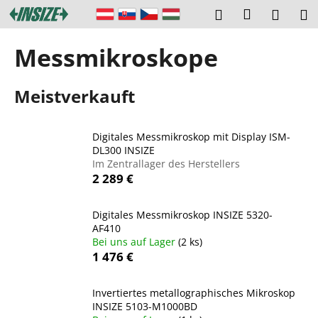
W
Zum
Login
Suchen
Ware
M
Inhalt
a
springen
Zurück
Zurück
r
Messmikroskope
zum
zum
e
W
n
Meistverkauft
a
k
s
o
s
r
Digitales Messmikroskop mit Display ISM-
u
DL300 INSIZE
b
Im Zentrallager des Herstellers
c
2 289 €
h
e
Digitales Messmikroskop INSIZE 5320-
n
AF410
S
Bei uns auf Lager
(2 ks)
1 476 €
i
e
Invertiertes metallographisches Mikroskop
?
INSIZE 5103-M1000BD