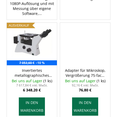
1080P-Auflösung und mit
Messung über eigene
Software,...
AUSVERKAUF
7 053,60 €
–10 %
Invertiertes
Adapter für Mikroskop,
metallographisches
Vergrößerung 75-fach,
Mikroskop INSIZE 5103-
INSIZE ISM-AD-075
Bei uns auf Lager
(1 ks)
Bei uns auf Lager
(1 ks)
M1000BD
7 617,84 € inkl. MwSt.
92,16 € inkl. MwSt.
6 348,20 €
76,80 €
IN DEN
IN DEN
WARENKORB
WARENKORB