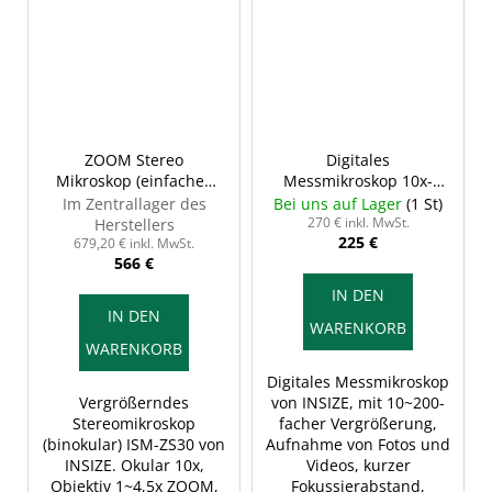
ZOOM Stereo
Digitales
Mikroskop (einfaches
Messmikroskop 10x-
Modell), INSIZE ISM-
200x, INSIZE ISM-
Im Zentrallager des
Bei uns auf Lager
(1 St)
ZS30
PM200SA
270 € inkl. MwSt.
Herstellers
225 €
679,20 € inkl. MwSt.
566 €
IN DEN
IN DEN
WARENKORB
WARENKORB
Digitales Messmikroskop
Vergrößerndes
von INSIZE, mit 10~200-
Stereomikroskop
facher Vergrößerung,
(binokular) ISM-ZS30 von
Aufnahme von Fotos und
INSIZE. Okular 10x,
Videos, kurzer
Objektiv 1~4,5x ZOOM,
Fokussierabstand,