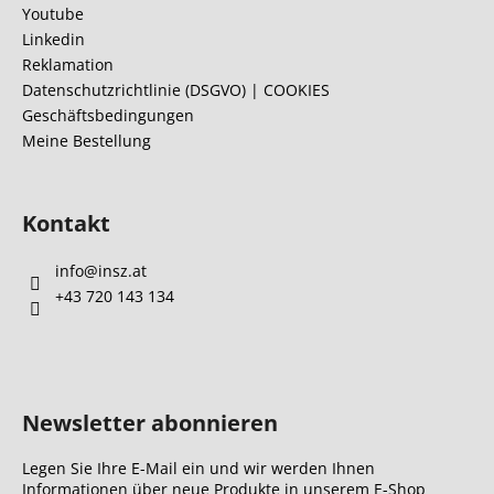
e
z
Youtube
l
e
Linkedin
e
i
Reklamation
m
l
Datenschutzrichtlinie (DSGVO) | COOKIES
e
Geschäftsbedingungen
e
n
Meine Bestellung
t
e
d
e
Kontakt
r
L
info
@
insz.at
i
+43 720 143 134
s
t
e
Newsletter abonnieren
Legen Sie Ihre E-Mail ein und wir werden Ihnen
Informationen über neue Produkte in unserem E-Shop