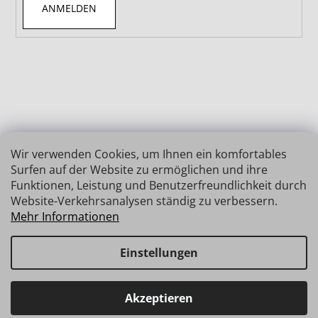
ANMELDEN
Wir verwenden Cookies, um Ihnen ein komfortables
Surfen auf der Website zu ermöglichen und ihre
Funktionen, Leistung und Benutzerfreundlichkeit durch
Website-Verkehrsanalysen ständig zu verbessern.
Mehr Informationen
Einstellungen
Erstellt von Shoptet
Copyright 2026
INSIZE | MESSTECHNIK
. Alle Rechte
Haben Sie Fragen? Wir stehen Ihnen gerne zur Verfügung →
Akzeptieren
vorbehalten.
schnelle Verbindung: info@insz.at