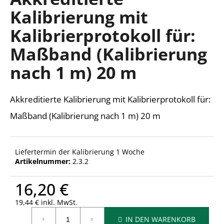
ist
Kalibrierung mit
0,0
von
Kalibrierprotokoll für:
5
SUCHEN
Sternen.
Maßband (Kalibrierung
nach 1 m) 20 m
W
i
Akkreditierte Kalibrierung mit Kalibrierprotokoll für:
r
e
Maßband (Kalibrierung nach 1 m) 20 m
m
p
f
Liefertermin der Kalibrierung 1 Woche
e
Artikelnummer:
2.3.2
h
l
16,20 €
e
n
19,44 € inkl. MwSt.
Verkaufspreis:
IN DEN WARENKORB