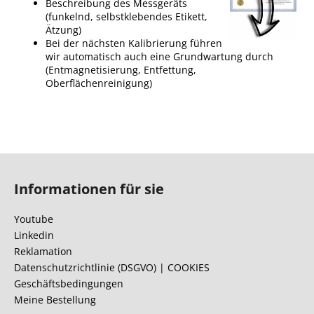
Beschreibung des Messgeräts
(funkelnd, selbstklebendes Etikett,
Ätzung)
Bei der nächsten Kalibrierung führen
wir automatisch auch eine Grundwartung durch
(Entmagnetisierung, Entfettung,
Oberflächenreinigung)
F
u
Informationen für sie
ß
z
Youtube
e
Linkedin
i
Reklamation
l
Datenschutzrichtlinie (DSGVO) | COOKIES
Geschäftsbedingungen
e
Meine Bestellung