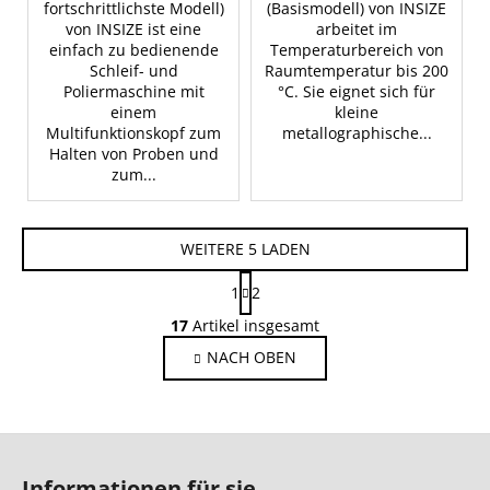
fortschrittlichste Modell)
(Basismodell) von INSIZE
von INSIZE ist eine
arbeitet im
einfach zu bedienende
Temperaturbereich von
Schleif- und
Raumtemperatur bis 200
Poliermaschine mit
°C. Sie eignet sich für
einem
kleine
Multifunktionskopf zum
metallographische...
Halten von Proben und
zum...
WEITERE 5 LADEN
P
1
2
a
S
g
17
Artikel insgesamt
t
i
NACH OBEN
e
n
i
u
e
e
r
r
F
u
e
n
u
l
Informationen für sie
g