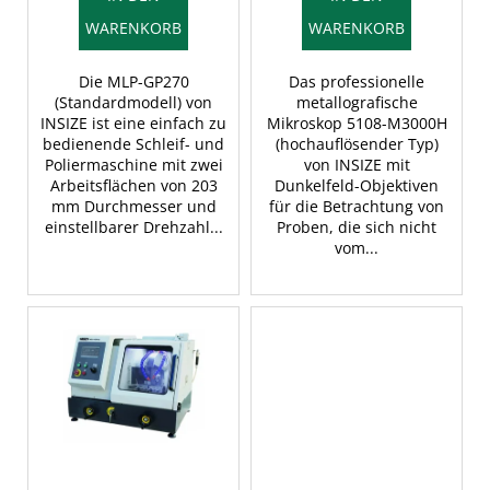
k
WARENKORB
WARENKORB
t
e
Die MLP-GP270
Das professionelle
(Standardmodell) von
metallografische
INSIZE ist eine einfach zu
Mikroskop 5108-M3000H
bedienende Schleif- und
(hochauflösender Typ)
Poliermaschine mit zwei
von INSIZE mit
Arbeitsflächen von 203
Dunkelfeld-Objektiven
mm Durchmesser und
für die Betrachtung von
einstellbarer Drehzahl...
Proben, die sich nicht
vom...