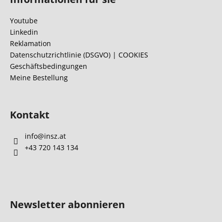
ß
e
z
m
Youtube
e
e
Linkedin
n
i
Reklamation
t
l
Datenschutzrichtlinie (DSGVO) | COOKIES
e
Geschäftsbedingungen
e
d
Meine Bestellung
e
r
L
Kontakt
i
s
info
@
insz.at
t
e
+43 720 143 134
Newsletter abonnieren