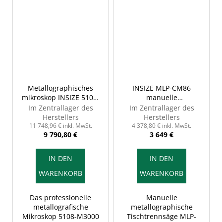
Metallographisches
INSIZE MLP-CM86
mikroskop INSIZE 5108-
manuelle
M3000
metallographische
Im Zentrallager des
Im Zentrallager des
Auftrennsäge
Herstellers
Herstellers
11 748,96 € inkl. MwSt.
4 378,80 € inkl. MwSt.
9 790,80 €
3 649 €
IN DEN
IN DEN
WARENKORB
WARENKORB
Das professionelle
Manuelle
metallografische
metallographische
Mikroskop 5108-M3000
Tischtrennsäge MLP-