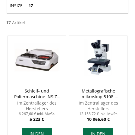
n
INSIZE
17
g
17
Artikel
L
i
s
t
e
d
e
r
Schleif- und
Metallografische
Poliermaschine INSIZE
mikroskop 5108-
P
MLP-GP270
M3000H
Im Zentrallager des
Im Zentrallager des
r
(hochauflösender Typ)
Herstellers
Herstellers
o
6 267,60 € inkl. MwSt.
13 158,72 € inkl. MwSt.
5 223 €
10 965,60 €
d
u
IN DEN
IN DEN