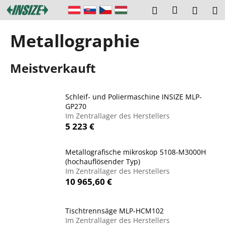
W
Zum
Login
Suchen
Ware
M
Inhalt
a
springen
Zurück
Zurück
r
Metallographie
zum
zum
e
W
n
Meistverkauft
a
k
s
o
s
r
Schleif- und Poliermaschine INSIZE MLP-
u
GP270
b
Im Zentrallager des Herstellers
c
5 223 €
h
e
Metallografische mikroskop 5108-M3000H
n
(hochauflösender Typ)
S
Im Zentrallager des Herstellers
10 965,60 €
i
e
?
Tischtrennsäge MLP-HCM102
Im Zentrallager des Herstellers