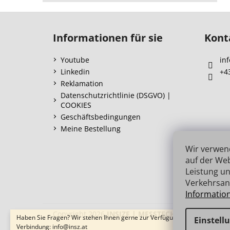
F
u
Informationen für sie
Kont
ß
z
Youtube
inf
e
Linkedin
+4
i
Reklamation
l
Datenschutzrichtlinie (DSGVO) |
COOKIES
e
Geschäftsbedingungen
Meine Bestellung
Wir verwen
auf der Web
Leistung un
Verkehrsan
Informatio
Copyright 2026
INSIZE | MESSTECHNIK
. Alle Recht
Haben Sie Fragen? Wir stehen Ihnen gerne zur Verfügung → schnelle
Einstell
Verbindung: info@insz.at