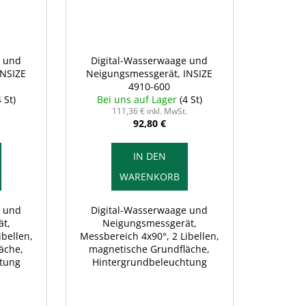
e und
Digital-Wasserwaage und
INSIZE
Neigungsmessgerät, INSIZE
4910-600
4 St)
Bei uns auf Lager
(4 St)
111,36 € inkl. MwSt.
92,80 €
IN DEN
WARENKORB
e und
Digital-Wasserwaage und
t,
Neigungsmessgerät,
ibellen,
Messbereich 4x90°, 2 Libellen,
äche,
magnetische Grundfläche,
tung
Hintergrundbeleuchtung