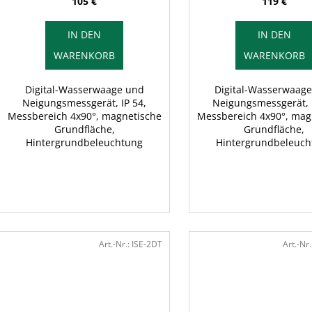
n
105 €
119 €
u
g
k
IN DEN
IN DEN
t
WARENKORB
WARENKORB
e
Digital-Wasserwaage und
Digital-Wasserwaag
Neigungsmessgerät, IP 54,
Neigungsmessgerät, I
Messbereich 4x90°, magnetische
Messbereich 4x90°, mag
Grundfläche,
Grundfläche,
Hintergrundbeleuchtung
Hintergrundbeleuch
Art.-Nr.:
ISE-2DT
Art.-Nr.