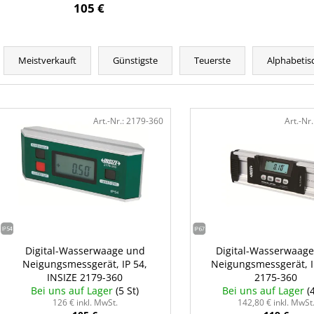
105 €
P
r
Meistverkauft
Günstigste
Teuerste
Alphabetis
o
d
L
u
i
Art.-Nr.:
2179-360
Art.-Nr.
k
s
t
t
s
e
o
d
r
e
t
r
i
P
Digital-Wasserwaage und
Digital-Wasserwaag
e
Neigungsmessgerät, IP 54,
Neigungsmessgerät, 
r
r
INSIZE 2179-360
2175-360
o
Bei uns auf Lager
(5 St)
Bei uns auf Lager
(
u
d
126 € inkl. MwSt.
142,80 € inkl. MwSt