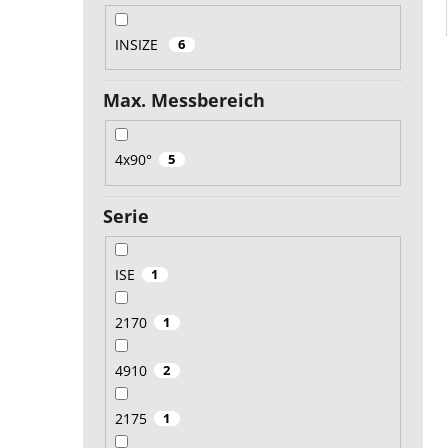
INSIZE
6
Max. Messbereich
4x90°
5
Serie
ISE
1
2170
1
4910
2
2175
1