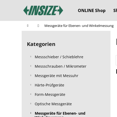
W
Zum
Inhalt
a
ONLINE Shop
S
springen
Zurück
Zurück
r
zum
zum
e
Startseite
Messgeräte für Ebenen- und Winkelmessung
n
Einkaufen
Einkaufen
S
k
e
o
Kategorien
Kategorien
i
überspringen
r
t
b
Messschieber / Schieblehre
e
n
Messschrauben / Mikrometer
l
Messgeräte mit Messuhr
e
Härte-Prüfgeräte
i
s
Form-Messgeräte
t
Optische Messgeräte
e
Messgeräte für Ebenen- und