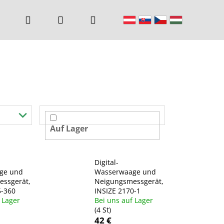
Suchen
Login
Warenkorb
Auf Lager
Digital-
ge und
Wasserwaage und
ssgerät,
Neigungsmessgerät,
5-360
INSIZE 2170-1
 Lager
Bei uns auf Lager
(4 St)
42 €