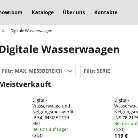
howroom
Kataloge
Über uns
Kontakte
Digitale Wasserwaagen
Was suchen Sie?
Digitale Wasserwaagen
SUCHEN
Filtr:
MAX. MESSBEREICH
Filtr:
SERIE
Meistverkauft
Wir empfehlen
Digital-
Digital-
Wasserwaage und
Wasserwaa
Neigungsmessgerät,
Neigungsme
IP 54, INSIZE 2179-
INSIZE 217
360
Bei uns auf
Bei uns auf Lager
(4 St)
(5 St)
119 €