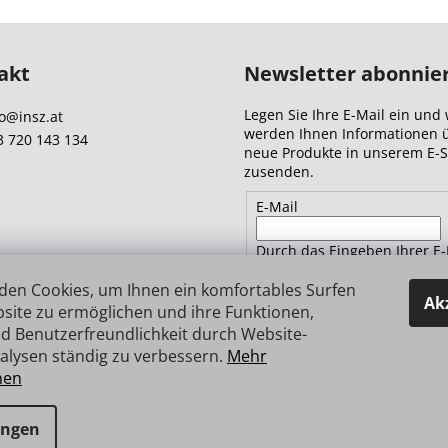
akt
Newsletter abonnie
Legen Sie Ihre E-Mail ein und 
o
@
insz.at
werden Ihnen Informationen 
3 720 143 134
neue Produkte in unserem E-
zusenden.
E-Mail
Durch das Eingeben Ihrer E-
Adresse stimmen Sie
den
Datenschutzbestimmungen 
den Cookies, um Ihnen ein komfortables Surfen
Ak
site zu ermöglichen und ihre Funktionen,
d Benutzerfreundlichkeit durch Website-
ANMELDEN
alysen ständig zu verbessern.
Mehr
nen
e vorbehalten.
ungen