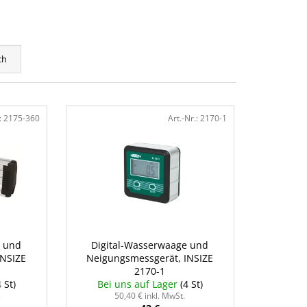
ch
:
2175-360
Art.-Nr.:
2170-1
e und
Digital-Wasserwaage und
INSIZE
Neigungsmessgerät, INSIZE
2170-1
4 St)
Bei uns auf Lager
(4 St)
.
50,40 € inkl. MwSt.