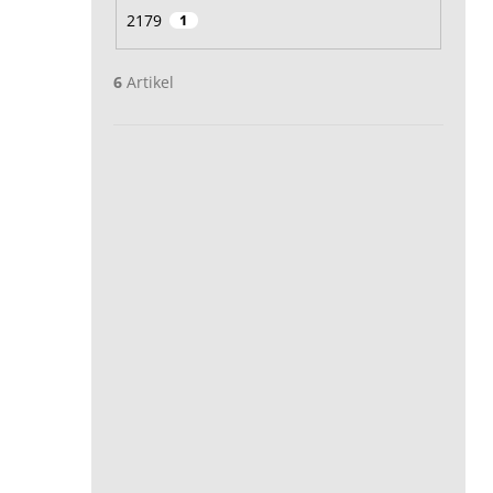
2179
1
6
Artikel