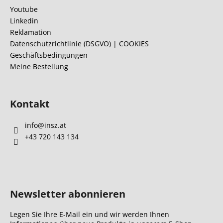
z
Youtube
e
Linkedin
i
Reklamation
l
Datenschutzrichtlinie (DSGVO) | COOKIES
Geschäftsbedingungen
e
Meine Bestellung
Kontakt
info
@
insz.at
+43 720 143 134
Newsletter abonnieren
Legen Sie Ihre E-Mail ein und wir werden Ihnen