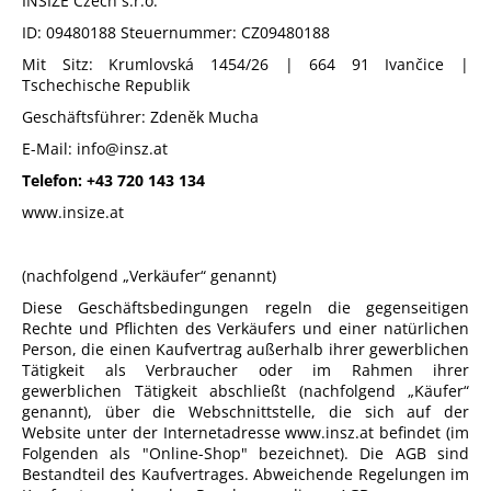
INSIZE Czech s.r.o.
ID:
09480188
Steuernummer: CZ
09480188
Mit Sitz:
Krumlovská 1454/26 | 664 91 Ivančice
|
SUCHEN
Tschechische Republik
Geschäftsführer: Zdeněk Mucha
E-Mail: info@insz.at
W
Telefon:
+43 720 143 134
i
www.insize.at
r
e
m
(nachfolgend „Verkäufer“ genannt)
p
Diese Geschäftsbedingungen regeln die gegenseitigen
f
Rechte und Pflichten des Verkäufers und einer natürlichen
e
Person, die einen Kaufvertrag außerhalb ihrer gewerblichen
h
Tätigkeit als Verbraucher oder im Rahmen ihrer
gewerblichen Tätigkeit abschließt (nachfolgend „Käufer“
l
genannt), über die Webschnittstelle, die sich auf der
e
Website unter der Internetadresse
www.insz.at
befindet (im
n
Folgenden als "Online-Shop" bezeichnet). Die AGB sind
Bestandteil des Kaufvertrages. Abweichende Regelungen im