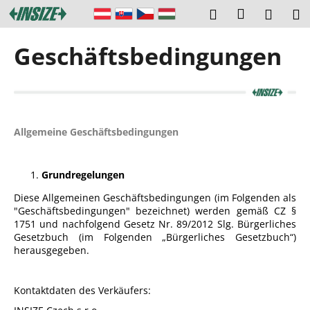
W
Zum
Login
Suchen
Ware
M
Inhalt
a
springen
Zurück
Zurück
r
Geschäftsbedingungen
zum
zum
e
W
n
a
k
s
o
s
r
Allgemeine Geschäftsbedingungen
u
b
c
Grundregelungen
h
e
Diese Allgemeinen Geschäftsbedingungen (im Folgenden als
"Geschäftsbedingungen" bezeichnet) werden gemäß CZ §
n
1751 und nachfolgend Gesetz Nr. 89/2012 Slg. Bürgerliches
S
Gesetzbuch (im Folgenden „Bürgerliches Gesetzbuch“)
herausgegeben.
i
e
?
Kontaktdaten des Verkäufers: