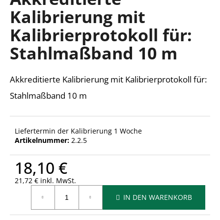
ist
Kalibrierung mit
0,0
von
Kalibrierprotokoll für:
5
SUCHEN
Sternen.
Stahlmaßband 10 m
Akkreditierte Kalibrierung mit Kalibrierprotokoll für:
W
i
Stahlmaßband 10 m
r
e
m
Liefertermin der Kalibrierung 1 Woche
p
Artikelnummer:
2.2.5
f
e
18,10 €
h
l
21,72 € inkl. MwSt.
e
Verkaufspreis:
IN DEN WARENKORB
n