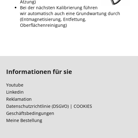
Ätzung)
Bei der nächsten Kalibrierung führen
wir automatisch auch eine Grundwartung durch
(Entmagnetisierung, Entfettung,
Oberflächenreinigung)
F
u
Informationen für sie
ß
z
Youtube
e
Linkedin
i
Reklamation
l
Datenschutzrichtlinie (DSGVO) | COOKIES
Geschäftsbedingungen
e
Meine Bestellung