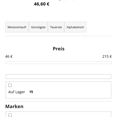
46,60 €
P
SUCHEN
r
Meistverkauft
Günstigste
Teuerste
Alphabetisch
o
d
W
u
i
Preis
r
k
46
€
215
€
e
t
m
s
p
o
f
r
e
t
h
Auf Lager
15
l
i
e
e
n
Marken
r
u