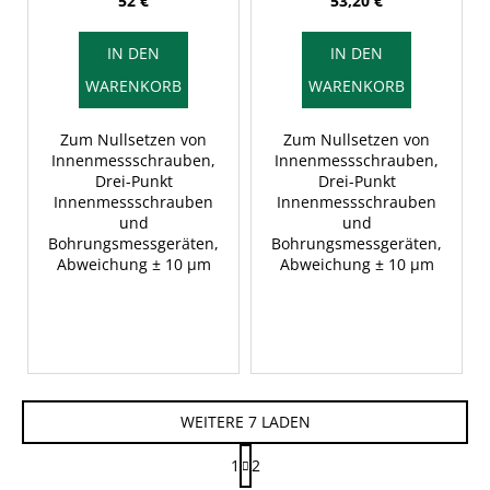
52 €
53,20 €
IN DEN
IN DEN
WARENKORB
WARENKORB
Zum Nullsetzen von
Zum Nullsetzen von
Innenmessschrauben,
Innenmessschrauben,
Drei-Punkt
Drei-Punkt
Innenmessschrauben
Innenmessschrauben
und
und
Bohrungsmessgeräten,
Bohrungsmessgeräten,
Abweichung ± 10 µm
Abweichung ± 10 µm
WEITERE 7 LADEN
P
1
2
a
S