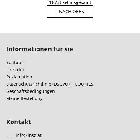
g
19
Artikel insgesamt
t
i
NACH OBEN
e
n
i
u
e
e
r
r
F
u
e
n
u
l
Informationen für sie
g
ß
e
z
m
Youtube
e
e
Linkedin
n
i
Reklamation
t
l
Datenschutzrichtlinie (DSGVO) | COOKIES
e
Geschäftsbedingungen
e
d
Meine Bestellung
e
r
L
Kontakt
i
s
info
@
insz.at
t