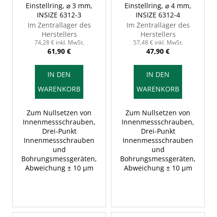
r
Einstellring, ⌀ 3 mm,
Einstellring, ⌀ 4 mm,
INSIZE 6312-3
INSIZE 6312-4
P
Im Zentrallager des
Im Zentrallager des
r
Herstellers
Herstellers
o
74,28 € inkl. MwSt.
57,48 € inkl. MwSt.
61,90 €
47,90 €
d
u
IN DEN
IN DEN
k
WARENKORB
WARENKORB
t
e
Zum Nullsetzen von
Zum Nullsetzen von
Innenmessschrauben,
Innenmessschrauben,
Drei-Punkt
Drei-Punkt
Innenmessschrauben
Innenmessschrauben
und
und
Bohrungsmessgeräten,
Bohrungsmessgeräten,
Abweichung ± 10 µm
Abweichung ± 10 µm