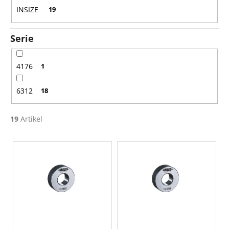
n
INSIZE
19
g
Serie
4176
1
6312
18
19
Artikel
L
i
s
t
e
d
e