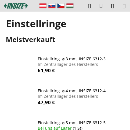
W
Zum
Login
Suchen
Ware
M
Inhalt
a
springen
Zurück
Zurück
r
Einstellringe
zum
zum
e
W
n
Meistverkauft
a
k
s
o
s
r
Einstellring, ⌀ 3 mm, INSIZE 6312-3
u
b
Im Zentrallager des Herstellers
c
61,90 €
h
e
n
Einstellring, ⌀ 4 mm, INSIZE 6312-4
Im Zentrallager des Herstellers
S
47,90 €
i
e
?
Einstellring, ⌀ 5 mm, INSIZE 6312-5
Bei uns auf Lager
(1 St)