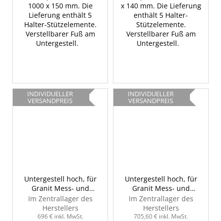
1000 x 150 mm. Die
x 140 mm. Die Lieferung
Lieferung enthält 5
enthält 5 Halter-
Halter-Stützelemente.
Stützelemente.
Verstellbarer Fuß am
Verstellbarer Fuß am
Untergestell.
Untergestell.
INDIVIDUELLER
INDIVIDUELLER
VERSANDPREIS
VERSANDPREIS
Untergestell hoch, für
Untergestell hoch, für
Granit Mess- und
Granit Mess- und
Kontrollplatte, INSIZE
Kontrollplatte, INSIZE
Im Zentrallager des
Im Zentrallager des
6902-85H
6902-66H
Herstellers
Herstellers
696 € inkl. MwSt.
705,60 € inkl. MwSt.