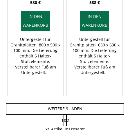
580 €
588 €
IN DEN
IN DEN
WARENKORB
WARENKORB
Untergestell für
Untergestell für
Granitplatten 800 x 500 x
Granitplatten 630 x 630 x
100 mm. Die Lieferung
100 mm. Die Lieferung
enthält 5 Halter-
enthält 5 Halter-
Stützelemente.
Stützelemente.
Verstellbarer Fuß am
Verstellbarer Fuß am
Untergestell.
Untergestell.
WEITERE 9 LADEN
P
1
2
a
S
g
21
Artikel insgesamt