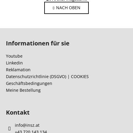
t
i
NACH OBEN
e
n
i
u
e
e
r
r
F
u
e
n
u
l
Informationen für sie
g
ß
e
z
m
Youtube
e
e
Linkedin
n
i
Reklamation
t
l
Datenschutzrichtlinie (DSGVO) | COOKIES
e
Geschäftsbedingungen
e
d
Meine Bestellung
e
r
L
Kontakt
i
s
info
@
insz.at
t
+43 720 143 134