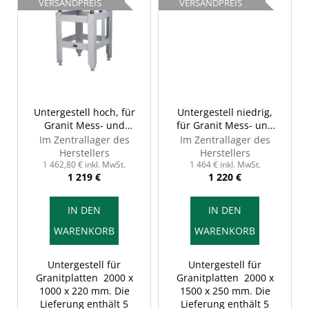
VERSANDPREIS
VERSANDPREIS
Untergestell hoch, für
Untergestell niedrig,
Granit Mess- und
für Granit Mess- und
Kontrollplatte, INSIZE
Kontrollplatte, INSIZE
Im Zentrallager des
Im Zentrallager des
6902-201H
6902-202A
Herstellers
Herstellers
1 462,80 € inkl. MwSt.
1 464 € inkl. MwSt.
1 219 €
1 220 €
IN DEN
IN DEN
WARENKORB
WARENKORB
Untergestell für
Untergestell für
Granitplatten 2000 x
Granitplatten 2000 x
1000 x 220 mm. Die
1500 x 250 mm. Die
Lieferung enthält 5
Lieferung enthält 5