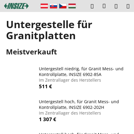
W
Zum
Login
Suchen
Ware
M
Inhalt
a
springen
Zurück
Zurück
r
Untergestelle für
zum
zum
e
W
Granitplatten
n
a
k
s
o
Meistverkauft
s
r
u
b
Untergestell niedrig, für Granit Mess- und
c
Kontrollplatte, INSIZE 6902-85A
h
Im Zentrallager des Herstellers
e
511 €
n
S
Untergestell hoch, für Granit Mess- und
Kontrollplatte, INSIZE 6902-202H
i
Im Zentrallager des Herstellers
e
1 307 €
?