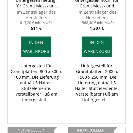
r
Untergestell niedrig,
Untergestell hoch, für
für Granit Mess- und
Granit Mess- und
P
Kontrollplatte, INSIZE
Kontrollplatte, INSIZE
Im Zentrallager des
Im Zentrallager des
r
6902-85A
6902-202H
Herstellers
Herstellers
o
613,20 € inkl. MwSt.
1 568,40 € inkl. MwSt.
511 €
1 307 €
d
u
IN DEN
IN DEN
k
WARENKORB
WARENKORB
t
e
Untergestell für
Untergestell für
Granitplatten 800 x 500 x
Granitplatten 2000 x
100 mm. Die Lieferung
1500 x 250 mm. Die
enthält 5 Halter-
Lieferung enthält 5
Stützelemente.
Halter-Stützelemente.
Verstellbarer Fuß am
Verstellbarer Fuß am
Untergestell.
Untergestell.
INDIVIDUELLER
INDIVIDUELLER