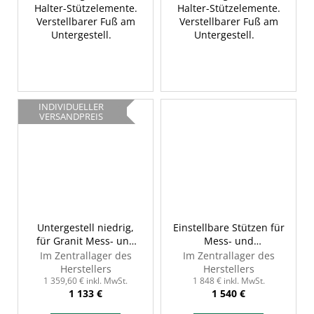
Halter-Stützelemente.
Halter-Stützelemente.
Verstellbarer Fuß am
Verstellbarer Fuß am
Untergestell.
Untergestell.
INDIVIDUELLER
VERSANDPREIS
Untergestell niedrig,
Einstellbare Stützen für
für Granit Mess- und
Mess- und
Kontrollplatte, INSIZE
Kontrollgranitplatten,
Im Zentrallager des
Im Zentrallager des
6902-201A
INSIZE 6903-B
Herstellers
Herstellers
1 359,60 € inkl. MwSt.
1 848 € inkl. MwSt.
1 133 €
1 540 €