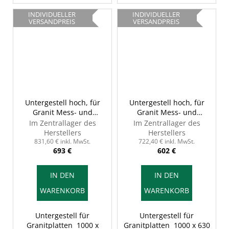
INDIVIDUELLER
INDIVIDUELLER
VERSANDPREIS
VERSANDPREIS
Untergestell hoch, für
Untergestell hoch, für
Granit Mess- und
Granit Mess- und
Kontrollplatte, INSIZE
Kontrollplatte, INSIZE
Im Zentrallager des
Im Zentrallager des
6902-101H
6902-106H
Herstellers
Herstellers
831,60 € inkl. MwSt.
722,40 € inkl. MwSt.
693 €
602 €
IN DEN
IN DEN
WARENKORB
WARENKORB
Untergestell für
Untergestell für
Granitplatten 1000 x
Granitplatten 1000 x 630