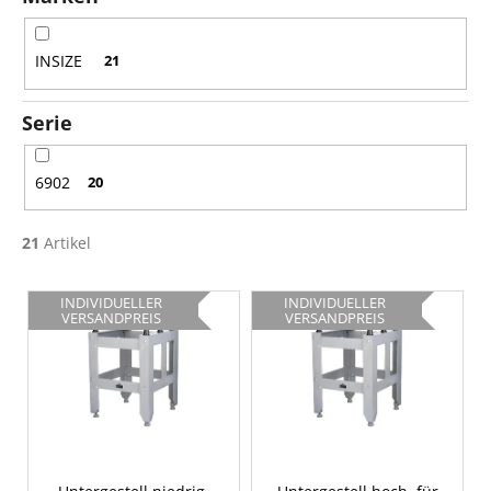
r
u
n
INSIZE
21
g
Serie
6902
20
21
Artikel
L
INDIVIDUELLER
INDIVIDUELLER
i
VERSANDPREIS
VERSANDPREIS
s
t
e
d
e