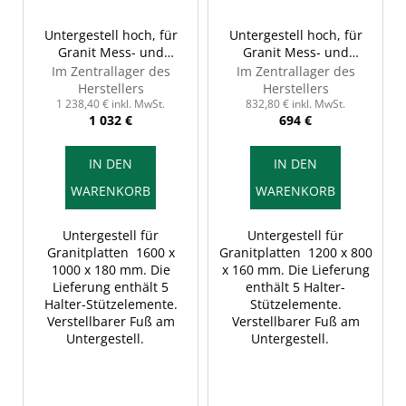
Untergestell hoch, für
Untergestell hoch, für
Granit Mess- und
Granit Mess- und
Kontrollplatte, INSIZE
Kontrollplatte, INSIZE
Im Zentrallager des
Im Zentrallager des
6902-161H
6902-128H
Herstellers
Herstellers
1 238,40 € inkl. MwSt.
832,80 € inkl. MwSt.
1 032 €
694 €
IN DEN
IN DEN
WARENKORB
WARENKORB
Untergestell für
Untergestell für
Granitplatten 1600 x
Granitplatten 1200 x 800
1000 x 180 mm. Die
x 160 mm. Die Lieferung
Lieferung enthält 5
enthält 5 Halter-
Halter-Stützelemente.
Stützelemente.
Verstellbarer Fuß am
Verstellbarer Fuß am
Untergestell.
Untergestell.