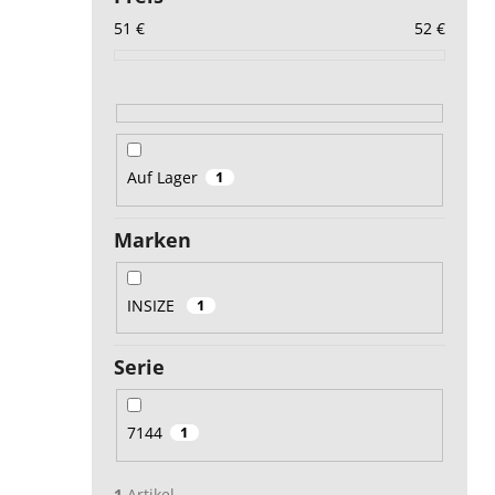
51
€
52
€
Auf Lager
1
Marken
INSIZE
1
Serie
7144
1
1
Artikel