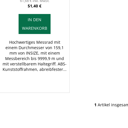
d
61,68 € inkl. MwSt.
n
51,40 €
u
g
k
IN DEN
t
WARENKORB
e
Hochwertiges Messrad mit
einem Durchmesser von 159,1
mm von INSIZE, mit einem
Messbereich bis 9999,9 m und
mit verstellbarem Haltegriff. ABS-
Kunststoffrahmen, abreibfester...
1
Artikel insgesa
S
t
e
u