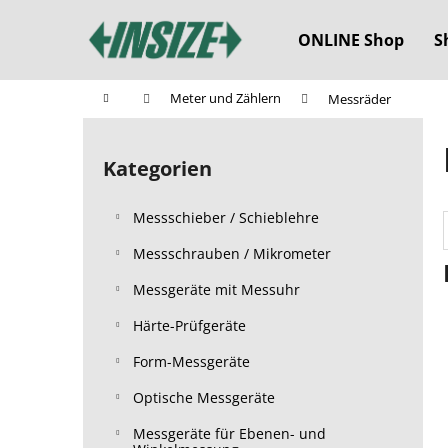
W
Zum
Inhalt
a
ONLINE Shop
S
springen
Zurück
Zurück
r
zum
zum
e
Startseite
Meter und Zählern
Messräder
n
Einkaufen
Einkaufen
S
k
e
o
Kategorien
Kategorien
i
überspringen
r
t
b
Messschieber / Schieblehre
e
n
Messschrauben / Mikrometer
l
Messgeräte mit Messuhr
e
Härte-Prüfgeräte
i
s
Form-Messgeräte
t
Optische Messgeräte
e
Messgeräte für Ebenen- und