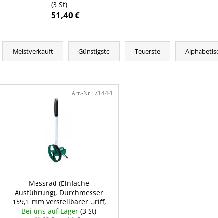
(3 St)
51,40 €
P
r
Meistverkauft
Günstigste
Teuerste
Alphabetis
o
d
L
u
i
Art.-Nr.:
7144-1
k
s
t
t
s
e
o
d
r
e
t
r
i
P
Messrad (Einfache
e
Ausführung), Durchmesser
r
r
159,1 mm verstellbarer Griff,
o
Bei uns auf Lager
INSIZE 7144-1
(3 St)
u