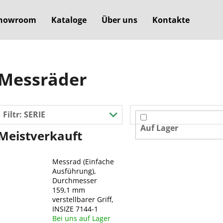
howroom
Kataloge
Über uns
Kontakte
Was suchen Sie?
Messräder
SUCHEN
Filtr:
SERIE
Auf Lager
Meistverkauft
Wir empfehlen
Messrad (Einfache
Ausführung),
Durchmesser
159,1 mm
verstellbarer Griff,
INSIZE 7144-1
Bei uns auf Lager