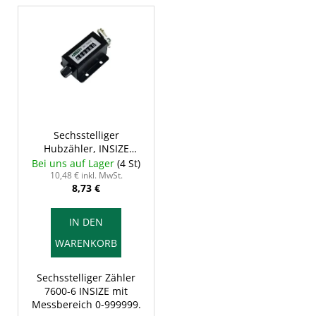
L
i
s
t
e
d
e
r
Sechsstelliger
Hubzähler, INSIZE
P
7600-6
Bei uns auf Lager
(4 St)
r
10,48 € inkl. MwSt.
8,73 €
o
d
IN DEN
u
WARENKORB
k
t
Sechsstelliger Zähler
e
7600-6 INSIZE mit
Messbereich 0-999999.