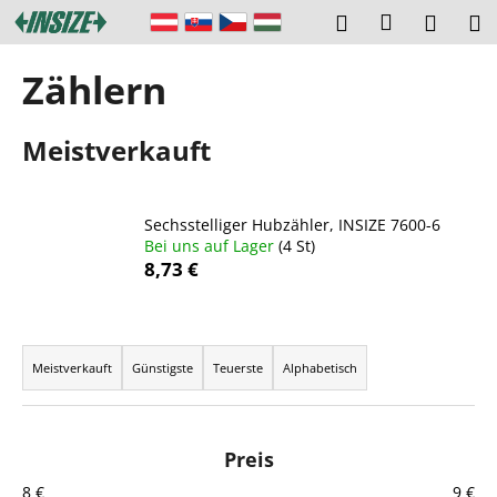
W
Zum
Login
Suchen
Ware
M
Inhalt
a
springen
Zurück
Zurück
r
Zählern
zum
zum
e
W
n
Meistverkauft
a
k
s
o
s
r
Sechsstelliger Hubzähler, INSIZE 7600-6
u
b
Bei uns auf Lager
(4 St)
c
8,73 €
h
e
P
n
r
Meistverkauft
Günstigste
Teuerste
Alphabetisch
S
o
i
d
e
u
Preis
?
k
8
€
9
€