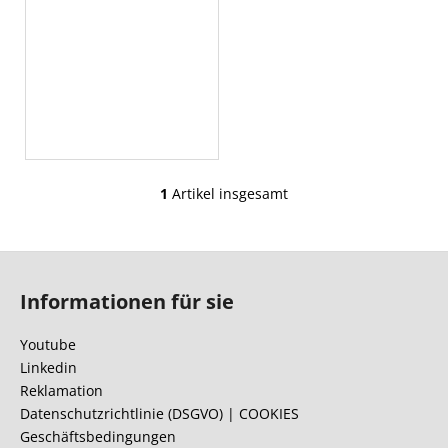
1
Artikel insgesamt
S
t
e
F
u
u
e
Informationen für sie
ß
r
e
z
Youtube
l
e
Linkedin
e
i
Reklamation
m
l
Datenschutzrichtlinie (DSGVO) | COOKIES
e
Geschäftsbedingungen
e
n