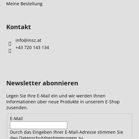
Meine Bestellung
t
e
d
e
Kontakt
r
L
info
@
insz.at
i
+43 720 143 134
s
t
e
Newsletter abonnieren
Legen Sie Ihre E-Mail ein und wir werden Ihnen
Informationen über neue Produkte in unserem E-Shop
zusenden.
E-Mail
Durch das Eingeben Ihrer E-Mail-Adresse stimmen Sie
den Datenschutzbestimmungen zu.