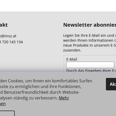
t
e
u
e
akt
Newsletter abonnie
r
e
Legen Sie Ihre E-Mail ein und 
o
@
insz.at
l
werden Ihnen Informationen 
3 720 143 134
e
neue Produkte in unserem E-
m
zusenden.
e
E-Mail
n
t
Durch das Eingeben Ihrer E-
e
Adresse stimmen Sie
den
d
Datenschutzbestimmungen 
den Cookies, um Ihnen ein komfortables Surfen
e
Ak
site zu ermöglichen und ihre Funktionen,
r
d Benutzerfreundlichkeit durch Website-
ANMELDEN
L
alysen ständig zu verbessern.
Mehr
i
nen
s
t
e vorbehalten.