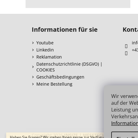
F
u
Informationen für sie
Kont
ß
z
Youtube
inf
e
Linkedin
+4
i
Reklamation
l
Datenschutzrichtlinie (DSGVO) |
COOKIES
e
Geschäftsbedingungen
Meine Bestellung
Wir verwen
auf der Web
Leistung un
Verkehrsan
Informatio
Copyright 2026
INSIZE | MESSTECHNIK
. Alle Recht
Haben Sie Fragen? Wir stehen Ihnen gerne zur Verfügung → schnelle