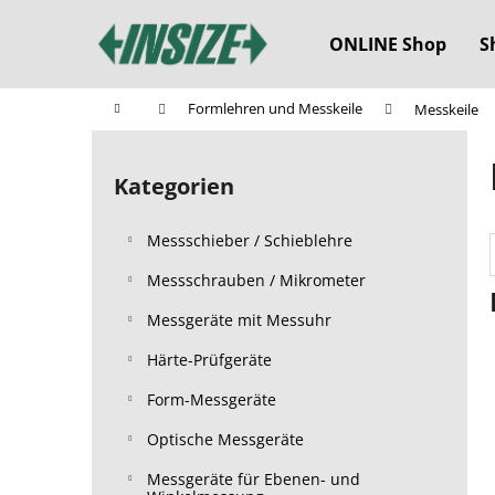
W
Zum
Inhalt
a
ONLINE Shop
S
springen
Zurück
Zurück
r
zum
zum
e
Startseite
Formlehren und Messkeile
Messkeile
n
Einkaufen
Einkaufen
S
k
e
o
Kategorien
Kategorien
i
überspringen
r
t
b
Messschieber / Schieblehre
e
n
Messschrauben / Mikrometer
l
Messgeräte mit Messuhr
e
Härte-Prüfgeräte
i
s
Form-Messgeräte
t
Optische Messgeräte
e
Messgeräte für Ebenen- und