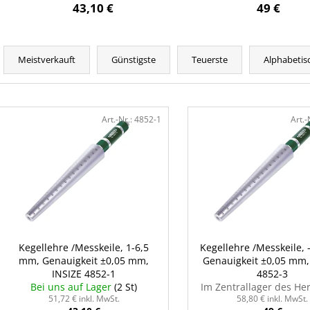
43,10 €
49 €
P
r
Meistverkauft
Günstigste
Teuerste
Alphabetis
o
d
L
u
i
Art.-Nr.:
4852-1
Art.-
k
s
t
t
s
e
o
d
r
e
t
r
i
P
Kegellehre /Messkeile, 1-6,5
Kegellehre /Messkeile,
e
mm, Genauigkeit ±0,05 mm,
Genauigkeit ±0,05 mm,
r
r
INSIZE 4852-1
4852-3
o
Bei uns auf Lager
(2 St)
Im Zentrallager des Her
u
d
51,72 € inkl. MwSt.
58,80 € inkl. MwSt.