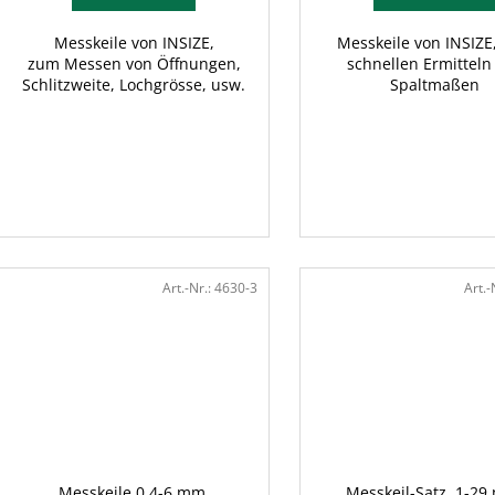
Messkeile von INSIZE,
Messkeile von INSIZE
zum Messen von Öffnungen,
schnellen Ermitteln
Schlitzweite, Lochgrösse, usw.
Spaltmaßen
Art.-Nr.:
4630-3
Art.-
Messkeile 0,4-6 mm,
Messkeil-Satz, 1-29