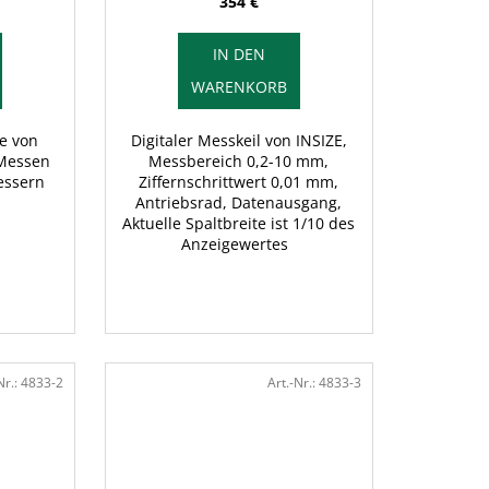
354 €
IN DEN
WARENKORB
le von
Digitaler Messkeil von INSIZE,
 Messen
Messbereich 0,2-10 mm,
essern
Ziffernschrittwert 0,01 mm,
Antriebsrad, Datenausgang,
Aktuelle Spaltbreite ist 1/10 des
Anzeigewertes
Nr.:
4833-2
Art.-Nr.:
4833-3