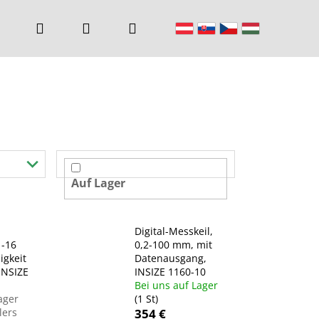
Suchen
Login
Warenkorb
Auf Lager
Digital-Messkeil,
 -16
0,2-100 mm, mit
gkeit
Datenausgang,
INSIZE
INSIZE 1160-10
Bei uns auf Lager
ager
(1 St)
lers
354 €