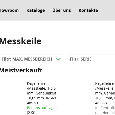
howroom
Kataloge
Über uns
Kontakte
Was suchen Sie?
Messkeile
SUCHEN
Filtr:
MAX. MESSBEREICH
Filtr:
SERIE
Meistverkauft
Wir empfehlen
Kegellehre
Kegellehre
/Messkeile, 1-6,5
/Messkeile,
mm, Genauigkeit
mm, Genaui
±0,05 mm, INSIZE
±0,05 mm, 
4852-1
4852-3
Bei uns auf Lager
Im Zentrall
(2 St)
des Herstel