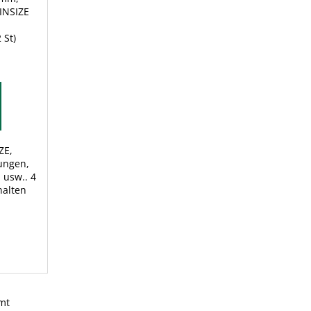
INSIZE
2 St)
ZE,
ungen,
 usw.. 4
halten
mt