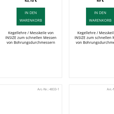
n
43,10 €
49 €
u
g
k
IN DEN
IN DEN
t
WARENKORB
WARENKORB
e
Kegellehre / Messkeile von
Kegellehre / Messkei
INSIZE zum schnellen Messen
INSIZE zum schnellen
von Bohrungsdurchmessern
von Bohrungsdurchm
Art.-Nr.:
4833-1
Art.-