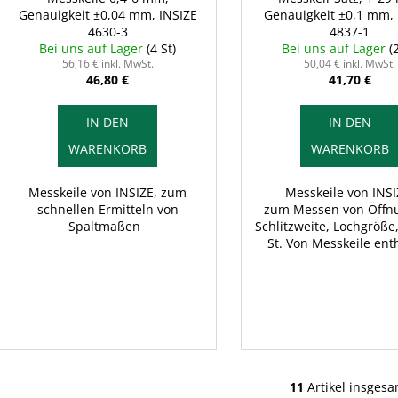
Genauigkeit ±0,04 mm, INSIZE
Genauigkeit ±0,1 mm, 
4630-3
4837-1
Bei uns auf Lager
(4 St)
Bei uns auf Lager
(
56,16 € inkl. MwSt.
50,04 € inkl. MwSt.
46,80 €
41,70 €
IN DEN
IN DEN
WARENKORB
WARENKORB
Messkeile von INSIZE, zum
Messkeile von INSI
schnellen Ermitteln von
zum Messen von Öffn
Spaltmaßen
Schlitzweite, Lochgröße,
St. Von Messkeile ent
11
Artikel insgesa
S