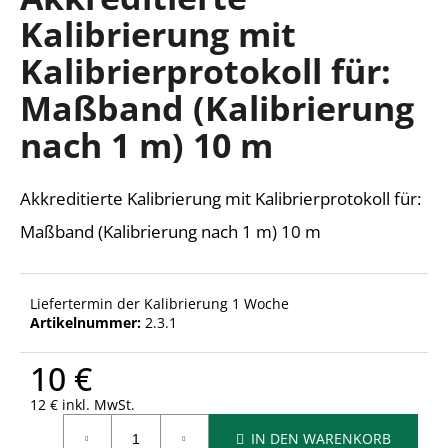
ist
Kalibrierung mit
0,0
von
Kalibrierprotokoll für:
5
SUCHEN
Sternen.
Maßband (Kalibrierung
nach 1 m) 10 m
W
i
Akkreditierte Kalibrierung mit Kalibrierprotokoll für:
r
e
Maßband (Kalibrierung nach 1 m) 10 m
m
p
f
Liefertermin der Kalibrierung 1 Woche
e
Artikelnummer:
2.3.1
h
l
10 €
e
n
12 € inkl. MwSt.
Verkaufspreis:
IN DEN WARENKORB