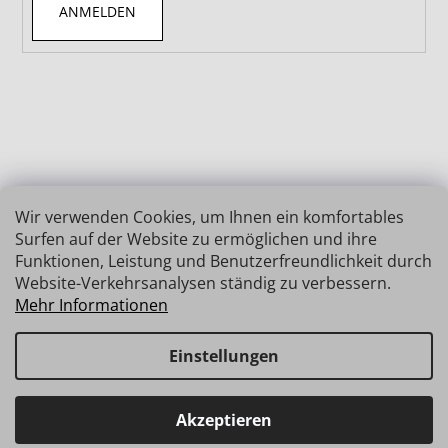
ANMELDEN
Wir verwenden Cookies, um Ihnen ein komfortables
Surfen auf der Website zu ermöglichen und ihre
Funktionen, Leistung und Benutzerfreundlichkeit durch
Website-Verkehrsanalysen ständig zu verbessern.
Mehr Informationen
Einstellungen
Erstellt von Shoptet
Copyright 2026
INSIZE | MESSTECHNIK
. Alle Rechte
Haben Sie Fragen? Wir stehen Ihnen gerne zur Verfügung →
Akzeptieren
vorbehalten.
schnelle Verbindung: info@insz.at