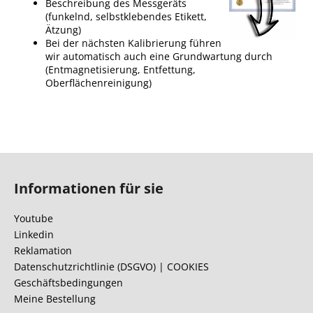
Beschreibung des Messgeräts
(funkelnd, selbstklebendes Etikett,
Ätzung)
Bei der nächsten Kalibrierung führen
wir automatisch auch eine Grundwartung durch
(Entmagnetisierung, Entfettung,
Oberflächenreinigung)
F
u
Informationen für sie
ß
z
Youtube
e
Linkedin
i
Reklamation
l
Datenschutzrichtlinie (DSGVO) | COOKIES
Geschäftsbedingungen
e
Meine Bestellung