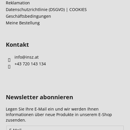
n
i
Reklamation
t
l
Datenschutzrichtlinie (DSGVO) | COOKIES
e
Geschäftsbedingungen
e
d
Meine Bestellung
e
r
L
Kontakt
i
s
info
@
insz.at
t
e
+43 720 143 134
Newsletter abonnieren
Legen Sie Ihre E-Mail ein und wir werden Ihnen
Informationen über neue Produkte in unserem E-Shop
zusenden.