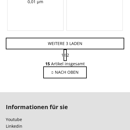
0,01 µm
WEITERE 3 LADEN
P
1
2
a
S
g
15
Artikel insgesamt
t
i
NACH OBEN
e
n
i
u
e
e
r
r
F
u
e
n
u
l
Informationen für sie
g
ß
e
z
m
Youtube
e
e
Linkedin