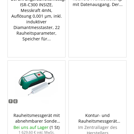
mit Datenausgang. Der...
ISR-C300 INSIZE,
Messkraft 4mN,
Auflösung 0,001 µm, inkl.
induktiver
Diamantmesstaster, 22
Rauheitsparameter,
Speicher für...
Rauheitsmessgerät mit
Kontur- und
abnehmbarer Sonde,
Rauheitsmessgerät
INSIZE ISR-C301
SPM-5000 INSIZE
Bei uns auf Lager
(1 St)
Im Zentrallager des
1 629,60 € inkl. MwSt.
Herstellers