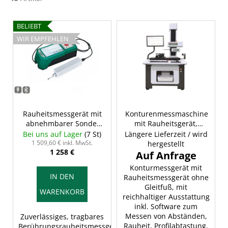
L
BELIEBT
i
WIR EMPFEHLEN
s
t
e
d
e
r
Rauheitsmessgerät mit
Konturenmessmaschine
abnehmbarer Sonde,
mit Rauheitsgerät,
P
INSIZE ISR-C300
INSIZE SPM-2000
Bei uns auf Lager
(7 St)
Längere Lieferzeit / wird
r
1 509,60 € inkl. MwSt.
hergestellt
1 258 €
o
d
Konturmessgerät mit
IN DEN
Rauheitsmessgerät ohne
u
Gleitfuß, mit
WARENKORB
k
reichhaltiger Ausstattung
t
inkl. Software zum
Messen von Abständen,
Zuverlässiges, tragbares
e
Rauheit, Profilabtastung,
Berührungsrauheitsmessgerät