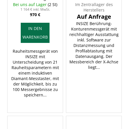
INSIZE ISR-C002
INSIZE SPM-1000
Bei uns auf Lager
(2 St)
Im Zentrallager des
1 164 € inkl. MwSt.
Herstellers
970 €
INSIZE Berührung-
IN DEN
Konturenmessgerät mit
reichhaltiger Ausstattung
WARENKORB
inkl. Software zur
Distanzmessung und
Profilabtastung mit
Rauheitsmessgerät von
Datenausgang. Der
INSIZE mit
Messbereich der X-Achse
Unterscheidung von 21
liegt...
Rauheitsparametern mit
einem induktiven
Diamant-Messtaster, mit
der Möglichkeit, bis zu
100 Messergebnisse zu
speichern...