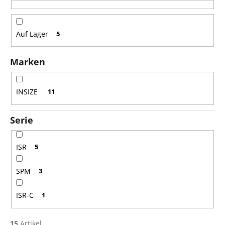
o
r
t
Auf Lager
5
i
e
Marken
r
u
n
INSIZE
11
g
Serie
ISR
5
SPM
3
ISR-C
1
15
Artikel