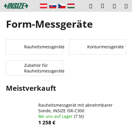
W
Zum
Login
Suchen
Ware
M
Inhalt
a
springen
Zurück
Zurück
r
Form-Messgeräte
zum
zum
e
W
n
a
k
s
Rauheitsmessgeräte
Konturmessgeräte
o
s
r
u
b
Zubehör für
c
Rauheitsmessgeräte
h
e
Meistverkauft
n
S
Rauheitsmessgerät mit abnehmbarer
i
Sonde, INSIZE ISR-C300
e
Bei uns auf Lager
(7 St)
1 258 €
?