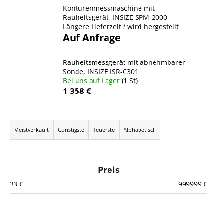
Konturenmessmaschine mit
Rauheitsgerät, INSIZE SPM-2000
Längere Lieferzeit / wird hergestellt
SUCHEN
Rauheitsmessgerät mit abnehmbarer
Sonde, INSIZE ISR-C301
W
Bei uns auf Lager
(1 St)
i
1 358 €
r
e
P
m
r
p
Meistverkauft
Günstigste
Teuerste
Alphabetisch
o
f
e
d
h
u
Preis
l
k
e
33
€
999999
€
t
n
s