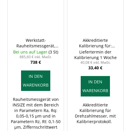
Werkstatt-
Akkreditierte
Rauheitsmessgerät,
Kalibrierung für:
INSIZE ISR-C003
Drehzahlmesser, mit
Bei uns auf Lager
(3 St)
Liefertermin der
Kalibrierprotokoll
885,60 € inkl. MwSt.
Kalibrierung 1 Woche
738 €
40,08 € inkl. MwSt.
33,40 €
IN DEN
IN DEN
WARENKORB
WARENKORB
Rauheitsmessgerät von
INSIZE mit dem Bereich
Akkreditierte
in Parametern Ra, Rq:
Kalibrierung für
0,05-0,15 µm und in
Drehzahlmesser, mit
Parametern Rz, Rt: 0,1-50
Kalibrierprotokoll.
µm, Ziffernschrittwert