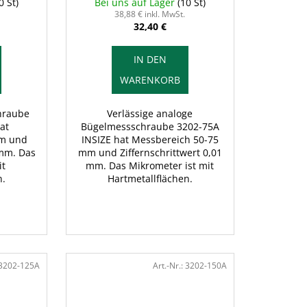
0 St)
Bei uns auf Lager
(10 St)
38,88 € inkl. MwSt.
32,40 €
IN DEN
WARENKORB
hraube
Verlässige analoge
at
Bügelmessschraube 3202-75A
mm und
INSIZE hat Messbereich 50-75
 mm. Das
mm und Ziffernschrittwert 0,01
it
mm. Das Mikrometer ist mit
n.
Hartmetallflächen.
3202-125A
Art.-Nr.:
3202-150A