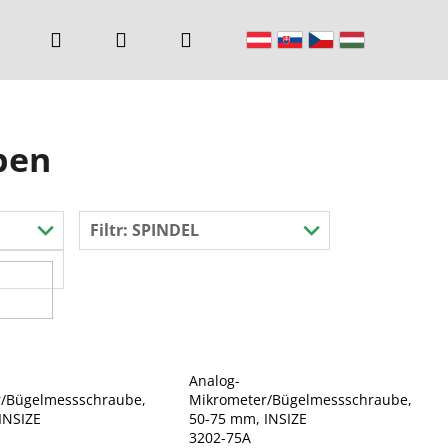
Suchen
Login
Warenkorb
ben
Filtr:
SPINDEL
Analog-
/Bügelmessschraube,
Mikrometer/Bügelmessschraube,
INSIZE
50-75 mm, INSIZE
3202-75A