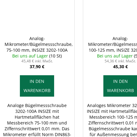
Analog-
Analog-
Mikrometer/Bügelmessschraube,
Mikrometer/Bügelmess
75-100 mm, INSIZE 3202-100A
100-125 mm, INSIZE 32
Bei uns auf Lager
(10 St)
Bei uns auf Lager
(
45,48 € inkl. MwSt.
54,36 € inkl. MwSt.
37,90 €
45,30 €
IN DEN
IN DEN
WARENKORB
WARENKORB
Analoge Bügelmessschraube
Analoges Mikrometer 3
3202-100A INSIZE mit
INSIZE mit Hartmetallfl
Hartmetallflächen hat
Messbereich 100-125
Messbereich 75-100 mm und
Ziffernschrittwert 0,01
Ziffernschrittwert 0,01 mm. Das
Bügelmessschraube k
Mikrometer erfüllt Norm DIN863-
für Außenmessung be