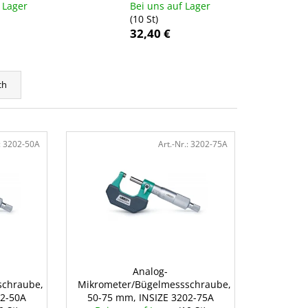
 Lager
Bei uns auf Lager
(10 St)
32,40 €
ch
:
3202-50A
Art.-Nr.:
3202-75A
Analog-
schraube,
Mikrometer/Bügelmessschraube,
02-50A
50-75 mm, INSIZE 3202-75A