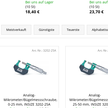
Bei uns auf Lager
Bei uns auf
(10 St)
(10 St)
18,40 €
23,70 €
P
r
Meistverkauft
Günstigste
Teuerste
Alphabetis
o
d
L
u
i
Art.-Nr.:
3202-25A
Art.-Nr.
k
s
t
t
s
e
o
d
r
e
t
r
i
P
Analog-
Analog-
e
Mikrometer/Bügelmessschraube,
Mikrometer/Bügelmess
r
r
0-25 mm, INSIZE 3202-25A
25-50 mm, INSIZE 32