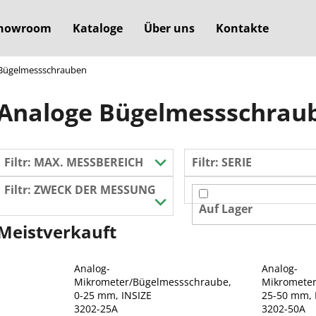
howroom
Kataloge
Über uns
Kontakte
Bügelmessschrauben
Was suchen Sie?
Analoge Bügelmessschrau
SUCHEN
Filtr:
MAX. MESSBEREICH
Filtr:
SERIE
Filtr:
ZWECK DER MESSUNG
Wir empfehlen
Auf Lager
Meistverkauft
Analog-
Analog-
Mikrometer/Bügelmessschraube,
Mikrometer
0-25 mm, INSIZE
25-50 mm, 
3202-25A
3202-50A