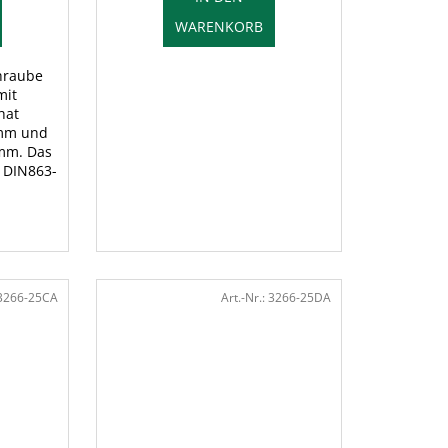
WARENKORB
hraube
mit
hat
 mm und
 mm. Das
 DIN863-
3266-25CA
Art.-Nr.:
3266-25DA