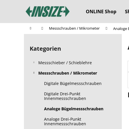
W
Zum
Inhalt
a
ONLINE Shop
S
springen
Zurück
Zurück
r
zum
zum
e
Startseite
Messschrauben / Mikrometer
Analoge 
n
Einkaufen
Einkaufen
S
k
e
o
Kategorien
Kategorien
i
überspringen
r
t
b
Messschieber / Schieblehre
e
n
Messschrauben / Mikrometer
l
Digitale Bügelmessschrauben
e
Digitale Drei-Punkt
i
Innenmessschrauben
s
Analoge Bügelmessschrauben
t
e
Analoge Drei-Punkt
Innenmessschrauben