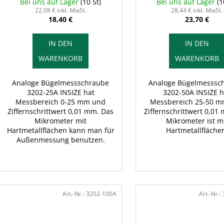
o
Bei uns auf Lager
(10 St)
Bei uns auf Lager
(1
u
d
22,08 € inkl. MwSt.
28,44 € inkl. MwSt.
n
18,40 €
23,70 €
u
g
k
IN DEN
IN DEN
t
WARENKORB
WARENKORB
e
Analoge Bügelmessschraube
Analoge Bügelmesssc
3202-25A INSIZE hat
3202-50A INSIZE h
Messbereich 0-25 mm und
Messbereich 25-50 
Ziffernschrittwert 0,01 mm. Das
Ziffernschrittwert 0,01
Mikrometer mit
Mikrometer ist m
Hartmetallflächen kann man für
Hartmetallfläche
Außenmessung benutzen.
Art.-Nr.:
3202-100A
Art.-Nr.: