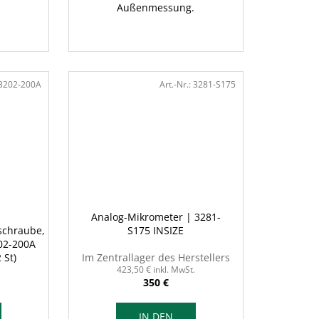
Außenmessung.
3202-200A
Art.-Nr.:
3281-S175
Analog-Mikrometer | 3281-
schraube,
S175 INSIZE
02-200A
2 St)
Im Zentrallager des Herstellers
423,50 € inkl. MwSt.
350 €
IN DEN