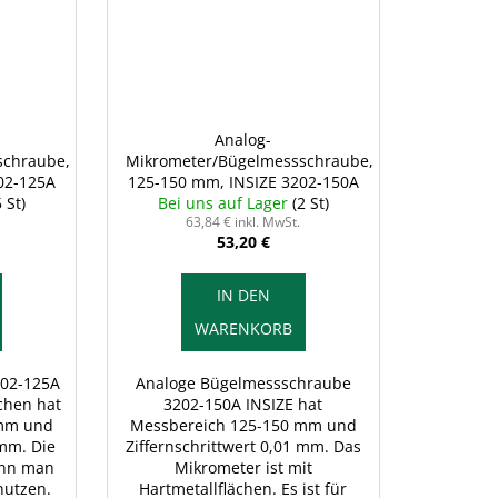
Analog-
schraube,
Mikrometer/Bügelmessschraube,
02-125A
125-150 mm, INSIZE 3202-150A
5 St)
Bei uns auf Lager
(2 St)
63,84 € inkl. MwSt.
53,20 €
IN DEN
WARENKORB
202-125A
Analoge Bügelmessschraube
ächen hat
3202-150A INSIZE hat
 mm und
Messbereich 125-150 mm und
 mm. Die
Ziffernschrittwert 0,01 mm. Das
ann man
Mikrometer ist mit
nutzen.
Hartmetallflächen. Es ist für