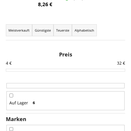
8,26 €
P
SUCHEN
r
Meistverkauft
Günstigste
Teuerste
Alphabetisch
o
d
W
u
i
Preis
r
k
4
€
32
€
e
t
m
s
p
o
f
r
e
t
h
Auf Lager
6
l
i
e
e
n
Marken
r
u