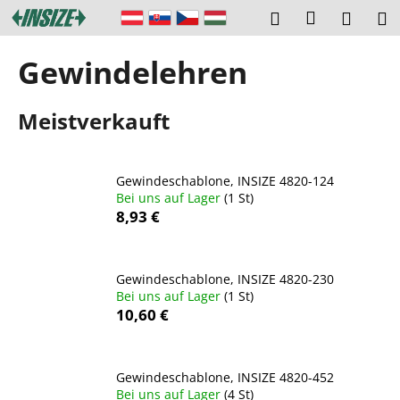
W
Zum
Login
Suchen
Ware
M
Inhalt
a
springen
Zurück
Zurück
r
Gewindelehren
zum
zum
e
W
n
Meistverkauft
a
k
s
o
s
r
Gewindeschablone, INSIZE 4820-124
u
b
Bei uns auf Lager
(1 St)
c
8,93 €
h
e
n
Gewindeschablone, INSIZE 4820-230
Bei uns auf Lager
(1 St)
S
10,60 €
i
e
?
Gewindeschablone, INSIZE 4820-452
Bei uns auf Lager
(4 St)