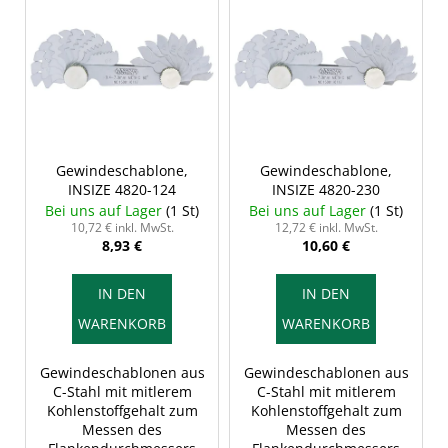
i
s
t
e
d
e
r
Gewindeschablone,
Gewindeschablone,
INSIZE 4820-124
INSIZE 4820-230
P
Bei uns auf Lager
(1 St)
Bei uns auf Lager
(1 St)
r
10,72 € inkl. MwSt.
12,72 € inkl. MwSt.
8,93 €
10,60 €
o
d
IN DEN
IN DEN
u
WARENKORB
WARENKORB
k
t
Gewindeschablonen aus
Gewindeschablonen aus
e
C-Stahl mit mitlerem
C-Stahl mit mitlerem
Kohlenstoffgehalt zum
Kohlenstoffgehalt zum
Messen des
Messen des