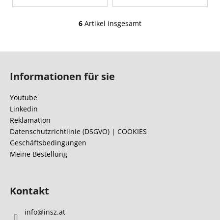
6
Artikel insgesamt
S
t
e
F
u
u
e
Informationen für sie
ß
r
e
z
Youtube
l
e
Linkedin
e
i
Reklamation
m
l
Datenschutzrichtlinie (DSGVO) | COOKIES
e
Geschäftsbedingungen
e
n
Meine Bestellung
t
e
d
e
Kontakt
r
L
info
@
insz.at