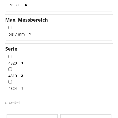
n
INSIZE
6
g
Max. Messbereich
bis 7 mm
1
Serie
4820
3
4810
2
4824
1
6
Artikel
L