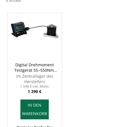
1
Artikel
L
i
s
t
e
d
e
r
Digital Drehmoment
Testgerät 55~550Nm,
P
INSIZE IST-TT5
Im Zentrallager des
r
Herstellers
o
1 548 € inkl. MwSt.
1 290 €
d
u
IN DEN
k
WARENKORB
t
e