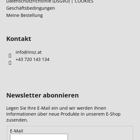
l
Datenschutzrichtlinie (DSGVO) | COOKIES
e
Geschäftsbedingungen
e
n
Meine Bestellung
t
e
d
e
Kontakt
r
L
info
@
insz.at
i
+43 720 143 134
s
t
e
Newsletter abonnieren
Legen Sie Ihre E-Mail ein und wir werden Ihnen
Informationen über neue Produkte in unserem E-Shop
zusenden.
E-Mail