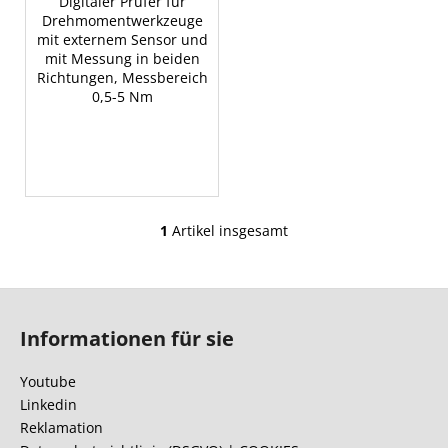
Digitaler Prüfer für
Drehmomentwerkzeuge
mit externem Sensor und
mit Messung in beiden
Richtungen, Messbereich
0,5-5 Nm
1
Artikel insgesamt
S
t
e
F
u
u
e
Informationen für sie
ß
r
e
z
Youtube
l
e
Linkedin
e
i
Reklamation
m