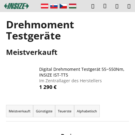
W
Zum
Login
Suchen
Ware
M
Inhalt
a
springen
Zurück
Zurück
r
Drehmoment
zum
zum
e
W
Testgeräte
n
a
k
s
o
Meistverkauft
s
r
u
b
Digital Drehmoment Testgerät 55~550Nm,
c
INSIZE IST-TT5
h
Im Zentrallager des Herstellers
e
1 290 €
n
S
P
i
r
Meistverkauft
Günstigste
Teuerste
Alphabetisch
e
o
?
d