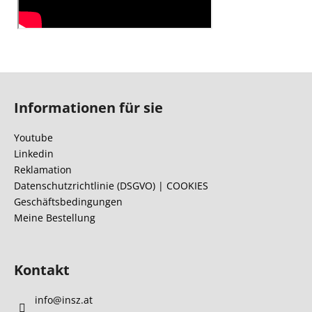
F
u
Informationen für sie
ß
z
Youtube
e
Linkedin
i
Reklamation
l
Datenschutzrichtlinie (DSGVO) | COOKIES
Geschäftsbedingungen
e
Meine Bestellung
Kontakt
info
@
insz.at