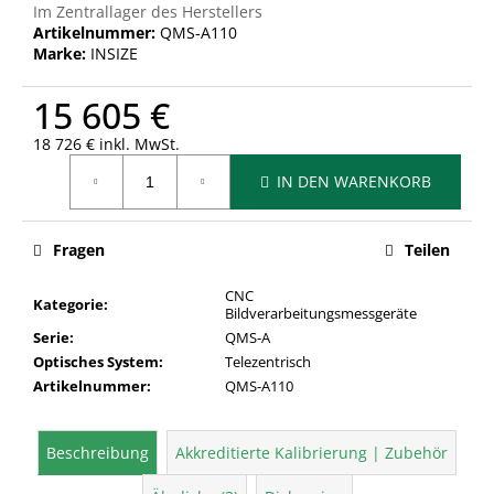
Im Zentrallager des Herstellers
Artikelnummer:
QMS-A110
Marke:
INSIZE
15 605 €
18 726 € inkl. MwSt.
Verkaufspreis:
IN DEN WARENKORB
Fragen
Teilen
CNC
Kategorie
:
Bildverarbeitungsmessgeräte
Serie
:
QMS-A
Optisches System
:
Telezentrisch
Artikelnummer
:
QMS-A110
Beschreibung
Akkreditierte Kalibrierung | Zubehör