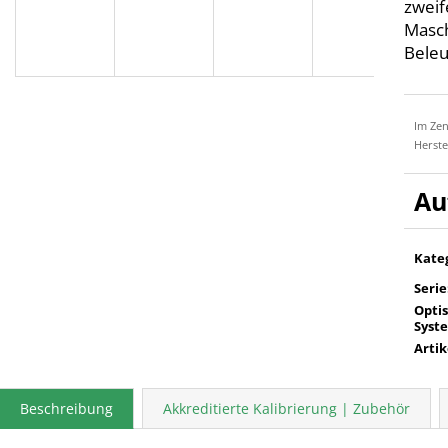
zweif
Masch
Beleu
Im Zen
Herste
Kate
Serie
Opti
Syst
Arti
Beschreibung
Akkreditierte Kalibrierung | Zubehör