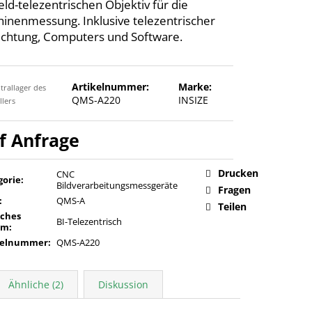
eld-telezentrischen Objektiv für die
inenmessung. Inklusive telezentrischer
chtung, Computers und Software.
Artikelnummer:
Marke:
trallager des
QMS-A220
INSIZE
llers
Verkaufspreis:
Drucken
CNC
gorie
:
Bildverarbeitungsmessgeräte
Fragen
:
QMS-A
Teilen
sches
BI-Telezentrisch
em
:
kelnummer
:
QMS-A220
Ähnliche (2)
Diskussion