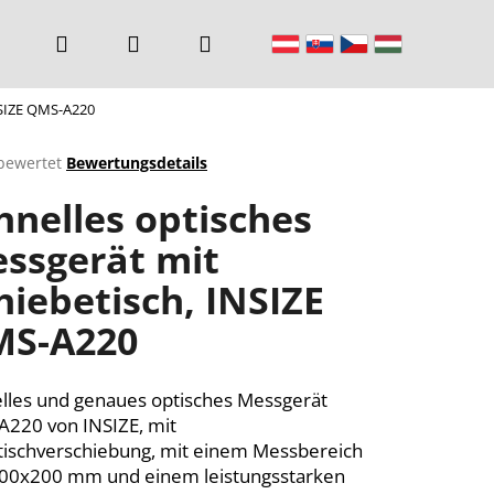
Suchen
Login
Warenkorb
NSIZE QMS-A220
bewertet
Bewertungsdetails
chnittliche
hnelles optisches
ktbewertung
ssgerät mit
hiebetisch, INSIZE
n.
S-A220
lles und genaues optisches Messgerät
220 von INSIZE, mit
ischverschiebung, mit einem Messbereich
00x200 mm und einem leistungsstarken