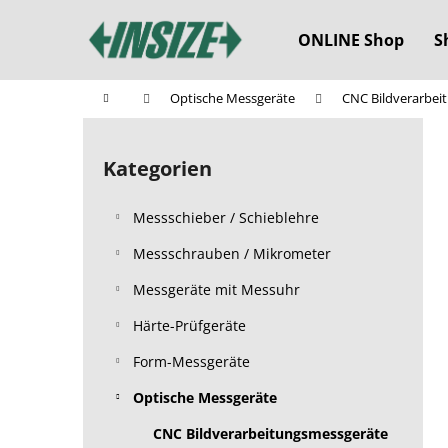
W
Zum
Inhalt
a
ONLINE Shop
S
springen
Zurück
Zurück
r
zum
zum
e
Startseite
Optische Messgeräte
CNC Bildverarbei
n
Einkaufen
Einkaufen
S
k
e
o
Kategorien
Kategorien
i
überspringen
r
t
b
Messschieber / Schieblehre
e
n
Messschrauben / Mikrometer
l
Messgeräte mit Messuhr
e
Härte-Prüfgeräte
i
s
Form-Messgeräte
t
Optische Messgeräte
e
CNC Bildverarbeitungsmessgeräte