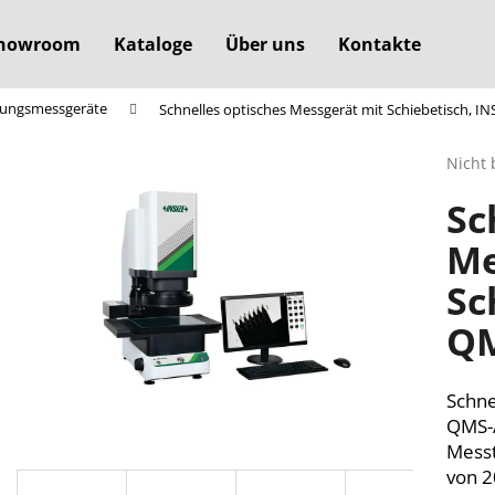
howroom
Kataloge
Über uns
Kontakte
tungsmessgeräte
Schnelles optisches Messgerät mit Schiebetisch, I
Was suchen Sie?
Die
Nicht 
durchs
Sc
Produ
SUCHEN
ist
Me
0,0
von
Sc
5
Wir empfehlen
Sterne
QM
Schne
QMS-A
Messt
von 2