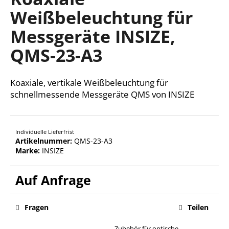
ist
Weißbeleuchtung für
0,0
von
Messgeräte INSIZE,
5
SUCHEN
Sternen.
QMS-23-A3
Koaxiale, vertikale Weißbeleuchtung für
W
i
schnellmessende Messgeräte QMS von INSIZE
r
e
m
Individuelle Lieferfrist
p
Artikelnummer:
QMS-23-A3
f
Marke:
INSIZE
e
h
Verkaufspreis:
l
e
n
Fragen
Teilen
Zubehör für optische