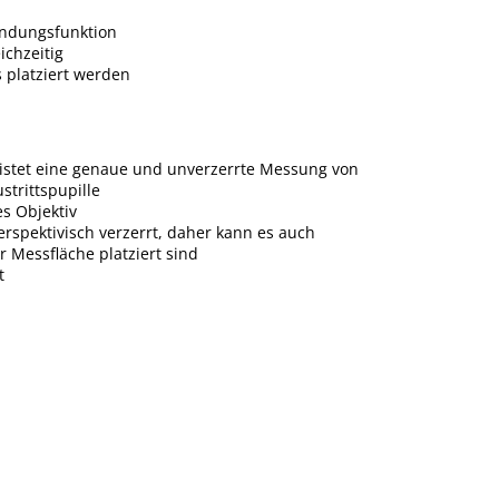
bindungsfunktion
chzeitig
 platziert werden
eistet eine genaue und unverzerrte Messung von
strittspupille
es Objektiv
 perspektivisch verzerrt, daher kann es auch
 Messfläche platziert sind
t