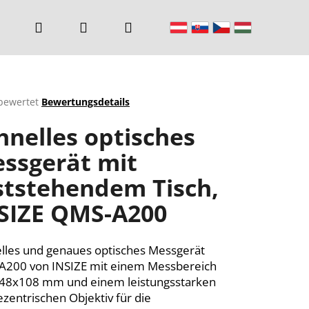
Suchen
Login
Warenkorb
bewertet
Bewertungsdetails
chnittliche
hnelles optisches
ktbewertung
ssgerät mit
ststehendem Tisch,
n.
SIZE QMS-A200
lles und genaues optisches Messgerät
200 von INSIZE mit einem Messbereich
48x108 mm und einem leistungsstarken
lezentrischen Objektiv für die