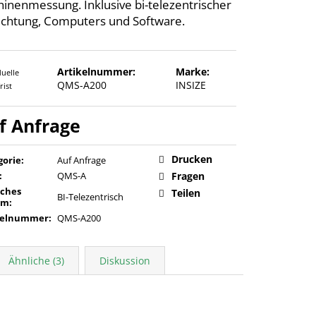
inenmessung. Inklusive bi-telezentrischer
chtung, Computers und Software.
Artikelnummer:
Marke:
duelle
QMS-A200
INSIZE
rist
Verkaufspreis:
Drucken
gorie
:
Auf Anfrage
:
QMS-A
Fragen
sches
Teilen
BI-Telezentrisch
em
:
kelnummer
:
QMS-A200
Ähnliche (3)
Diskussion