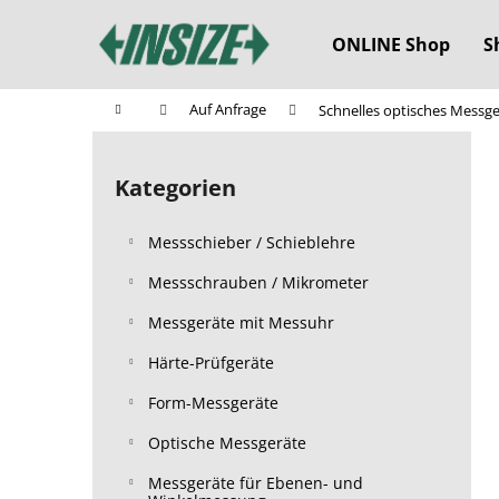
W
Zum
Inhalt
a
ONLINE Shop
S
springen
Zurück
Zurück
r
zum
zum
e
Startseite
Auf Anfrage
Schnelles optisches Messg
n
Einkaufen
Einkaufen
S
k
e
o
Kategorien
Kategorien
i
überspringen
r
t
b
Messschieber / Schieblehre
e
n
Messschrauben / Mikrometer
l
Messgeräte mit Messuhr
e
Härte-Prüfgeräte
i
s
Form-Messgeräte
t
Optische Messgeräte
e
Messgeräte für Ebenen- und