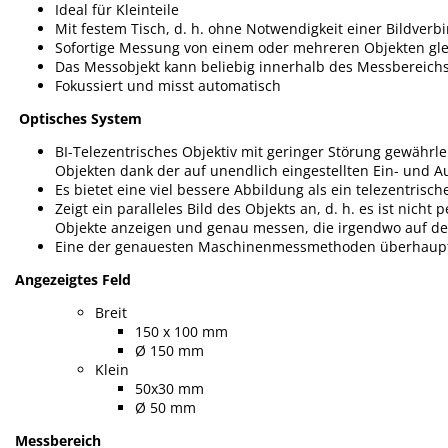
Ideal für Kleinteile
Mit festem Tisch, d. h. ohne Notwendigkeit einer Bildver
Sofortige Messung von einem oder mehreren Objekten glei
Das Messobjekt kann beliebig innerhalb des Messbereichs
Fokussiert und misst automatisch
Optisches System
BI-Telezentrisches Objektiv mit geringer Störung gewährl
Objekten dank der auf unendlich eingestellten Ein- und Au
Es bietet eine viel bessere Abbildung als ein telezentrisch
Zeigt ein paralleles Bild des Objekts an, d. h. es ist nicht
Objekte anzeigen und genau messen, die irgendwo auf der
Eine der genauesten Maschinenmessmethoden überhaup
Angezeigtes Feld
Breit
150 x 100 mm
Ø 150 mm
Klein
50x30 mm
Ø 50 mm
Messbereich