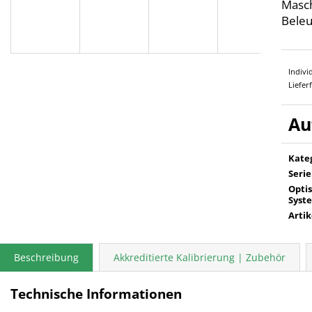
Masch
Beleu
Indivi
Lieferf
Kate
Serie
Opti
Syst
Arti
Beschreibung
Akkreditierte Kalibrierung | Zubehör
Technische Informationen