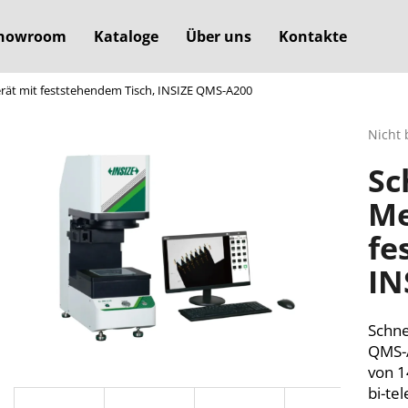
howroom
Kataloge
Über uns
Kontakte
erät mit feststehendem Tisch, INSIZE QMS-A200
Was suchen Sie?
Die
Nicht 
durchs
Sc
Produ
SUCHEN
ist
Me
0,0
von
fe
5
Wir empfehlen
Sterne
IN
Schne
QMS-A
von 1
bi-te