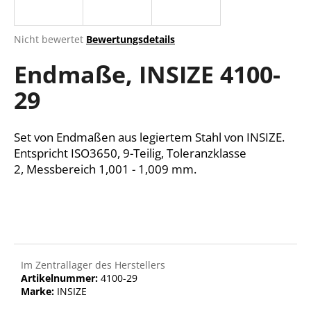
Die
Nicht bewertet
Bewertungsdetails
durchschnittliche
SUCHEN
Endmaße, INSIZE 4100-
Produktbewertung
ist
29
0,0
von
W
5
i
Sternen.
Set von Endmaßen aus legiertem Stahl von INSIZE.
r
Entspricht ISO3650, 9-Teilig, Toleranzklasse
e
2, Messbereich 1,001 - 1,009 mm.
m
p
f
e
h
l
e
Im Zentrallager des Herstellers
Artikelnummer:
4100-29
n
Marke:
INSIZE