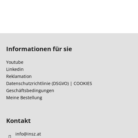
F
u
Informationen für sie
ß
z
Youtube
e
Linkedin
i
Reklamation
l
Datenschutzrichtlinie (DSGVO) | COOKIES
Geschäftsbedingungen
e
Meine Bestellung
Kontakt
info
@
insz.at