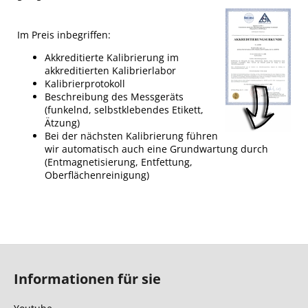
Im Preis inbegriffen:
Akkreditierte Kalibrierung im
akkreditierten Kalibrierlabor
Kalibrierprotokoll
Beschreibung des Messgeräts
(funkelnd, selbstklebendes Etikett,
Ätzung)
Bei der nächsten Kalibrierung führen
wir automatisch auch eine Grundwartung durch
(Entmagnetisierung, Entfettung,
Oberflächenreinigung)
F
u
Informationen für sie
ß
z