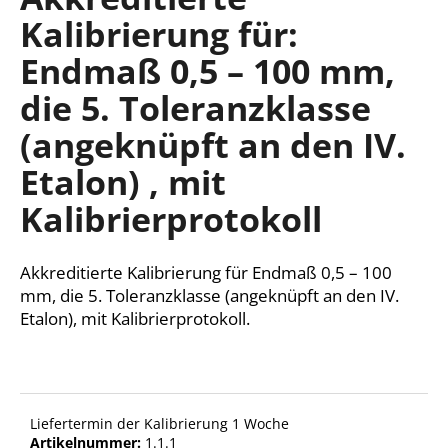
ist
Kalibrierung für:
0,0
von
Endmaß 0,5 – 100 mm,
5
SUCHEN
Sternen.
die 5. Toleranzklasse
(angeknüpft an den IV.
W
Etalon) , mit
i
r
Kalibrierprotokoll
e
m
p
Akkreditierte Kalibrierung für Endmaß 0,5 – 100
f
mm, die 5. Toleranzklasse (angeknüpft an den IV.
e
Etalon), mit Kalibrierprotokoll.
h
l
e
n
Liefertermin der Kalibrierung 1 Woche
Artikelnummer:
1.1.1