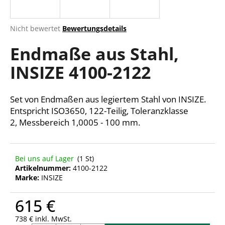
Die
Nicht bewertet
Bewertungsdetails
durchschnittliche
SUCHEN
Endmaße aus Stahl,
Produktbewertung
ist
INSIZE 4100-2122
0,0
von
W
5
i
Sternen.
Set von Endmaßen aus legiertem Stahl von INSIZE.
r
Entspricht ISO3650, 122-Teilig, Toleranzklasse
e
2,
Messbereich 1,0005 - 100 mm.
m
p
f
e
Bei uns auf Lager
(1 St)
Artikelnummer:
4100-2122
h
Marke:
INSIZE
l
e
615 €
n
738 € inkl. MwSt.