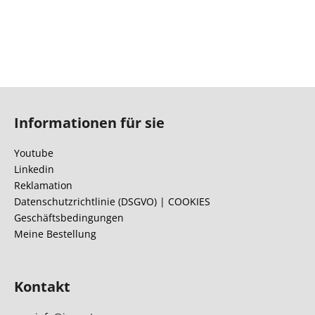
F
u
Informationen für sie
ß
z
Youtube
e
Linkedin
i
Reklamation
l
Datenschutzrichtlinie (DSGVO) | COOKIES
Geschäftsbedingungen
e
Meine Bestellung
Kontakt