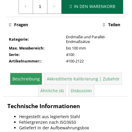
Verkaufspreis:
IN DEN WARENKORB
Fragen
Teilen
Endmaße und Parallel-
Kategorie
:
Endmaßsätze
Max. Messbereich
:
bis 100 mm
Serie
:
4100
Artikelnummer:
:
4100-2122
Beschreibung
Akkreditierte Kalibrierung | Zubehör
Ähnliche (4)
Diskussion
Technische Informationen
Hergestellt aus legiertem Stahl
Fehlergrenzen nach ISO3650
Geliefert in der Aufbewahrungsbox