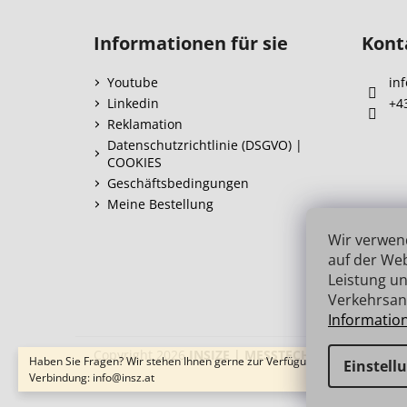
F
u
Informationen für sie
Kont
ß
z
Youtube
inf
e
Linkedin
+4
i
Reklamation
l
Datenschutzrichtlinie (DSGVO) |
COOKIES
e
Geschäftsbedingungen
Meine Bestellung
Wir verwen
auf der Web
Leistung un
Verkehrsan
Informatio
Copyright 2026
INSIZE | MESSTECHNIK
. Alle Recht
Haben Sie Fragen? Wir stehen Ihnen gerne zur Verfügung → schnelle
Einstell
Verbindung: info@insz.at