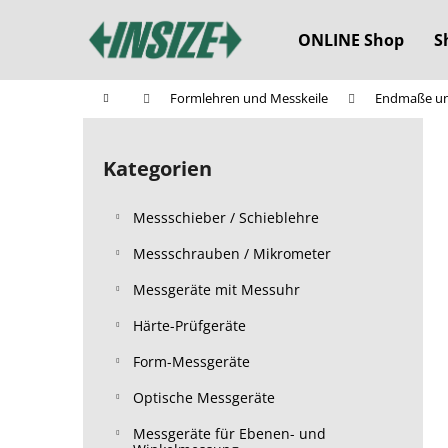
W
Zum
Inhalt
a
ONLINE Shop
S
springen
Zurück
Zurück
r
zum
zum
e
Startseite
Formlehren und Messkeile
Endmaße un
n
Einkaufen
Einkaufen
S
k
e
o
Kategorien
Kategorien
i
überspringen
r
t
b
Messschieber / Schieblehre
e
n
Messschrauben / Mikrometer
l
Messgeräte mit Messuhr
e
Härte-Prüfgeräte
i
s
Form-Messgeräte
t
Optische Messgeräte
e
Messgeräte für Ebenen- und