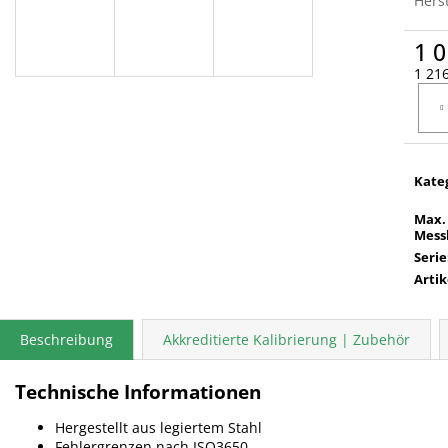
Herst
1 0
1 216
Verka
Kate
Max.
Mess
Serie
Arti
Beschreibung
Akkreditierte Kalibrierung | Zubehör
Technische Informationen
Hergestellt aus legiertem Stahl
Fehlergrenzen nach ISO3650