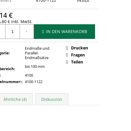
ellers
4100-1122
INSIZE
14 €
,80 € inkl. MwSt.
ufspreis:
IN DEN WARENKORB
Drucken
Endmaße und
gorie
:
Parallel-
Fragen
Endmaßsätze
Teilen
bis 100 mm
bereich
:
:
4100
kelnummer:
:
4100-1122
Ähnliche (4)
Diskussion