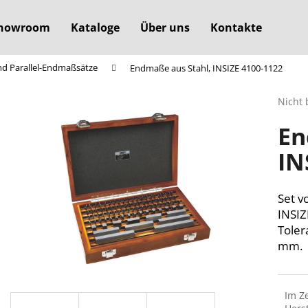
howroom
Kataloge
Über uns
Kontakte
d Parallel-Endmaßsätze
Endmaße aus Stahl, INSIZE 4100-1122
Was suchen Sie?
Die
Nicht 
durchs
En
Produ
SUCHEN
ist
IN
0,0
von
5
Wir empfehlen
Sterne
Set v
INSIZ
Toler
mm.
Im Z