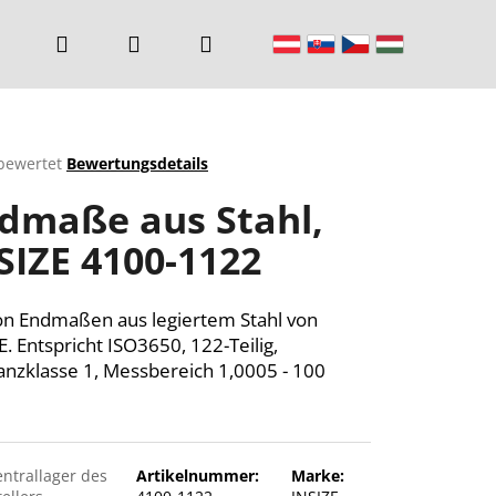
Suchen
Login
Warenkorb
bewertet
Bewertungsdetails
chnittliche
dmaße aus Stahl,
ktbewertung
SIZE 4100-1122
n.
on Endmaßen aus legiertem Stahl von
E. Entspricht ISO3650, 122-Teilig,
anzklasse 1,
Messbereich 1,0005 - 100
entrallager des
Artikelnummer:
Marke: