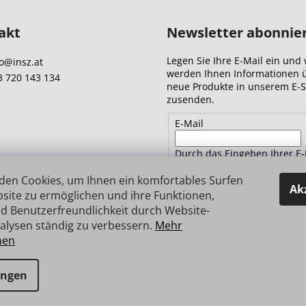
akt
Newsletter abonnie
Legen Sie Ihre E-Mail ein und 
o
@
insz.at
werden Ihnen Informationen 
3 720 143 134
neue Produkte in unserem E-
zusenden.
E-Mail
Durch das Eingeben Ihrer E-
Adresse stimmen Sie
den
Datenschutzbestimmungen 
den Cookies, um Ihnen ein komfortables Surfen
Ak
site zu ermöglichen und ihre Funktionen,
d Benutzerfreundlichkeit durch Website-
ANMELDEN
alysen ständig zu verbessern.
Mehr
nen
e vorbehalten.
ungen