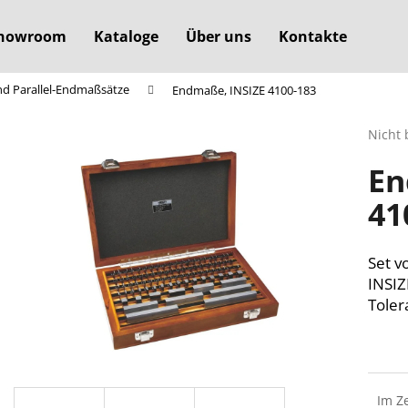
howroom
Kataloge
Über uns
Kontakte
d Parallel-Endmaßsätze
Endmaße, INSIZE 4100-183
Was suchen Sie?
Die
Nicht 
durchs
En
Produ
SUCHEN
ist
41
0,0
von
5
Wir empfehlen
Sterne
Set v
INSIZ
Toler
Im Z