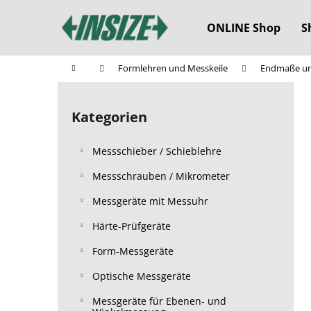
W
Zum
Inhalt
a
ONLINE Shop
S
springen
Zurück
Zurück
r
zum
zum
e
Startseite
Formlehren und Messkeile
Endmaße un
n
Einkaufen
Einkaufen
S
k
e
o
Kategorien
Kategorien
i
überspringen
r
t
b
Messschieber / Schieblehre
e
n
Messschrauben / Mikrometer
l
Messgeräte mit Messuhr
e
Härte-Prüfgeräte
i
s
Form-Messgeräte
t
Optische Messgeräte
e
Messgeräte für Ebenen- und