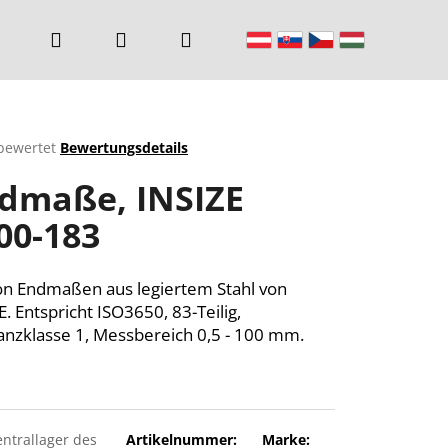
Suchen
Login
Warenkorb
bewertet
Bewertungsdetails
chnittliche
dmaße, INSIZE
ktbewertung
00-183
n.
on Endmaßen aus legiertem Stahl von
E. Entspricht ISO3650, 83-Teilig,
anzklasse 1, Messbereich 0,5 - 100 mm.
entrallager des
Artikelnummer:
Marke: