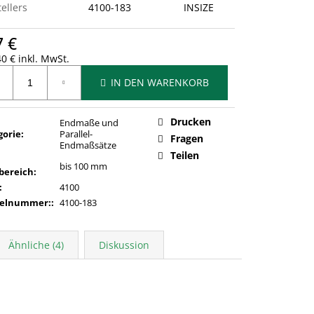
ellers
4100-183
INSIZE
7 €
0 € inkl. MwSt.
ufspreis:
IN DEN WARENKORB
Drucken
Endmaße und
gorie
:
Parallel-
Fragen
Endmaßsätze
Teilen
bis 100 mm
bereich
:
:
4100
kelnummer:
:
4100-183
Ähnliche (4)
Diskussion