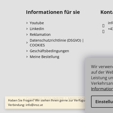
F
u
Informationen für sie
Kont
ß
z
Youtube
inf
e
Linkedin
+4
i
Reklamation
l
Datenschutzrichtlinie (DSGVO) |
COOKIES
e
Geschäftsbedingungen
Meine Bestellung
Wir verwen
auf der Web
Leistung un
Verkehrsan
Informatio
Copyright 2026
INSIZE | MESSTECHNIK
. Alle Recht
Haben Sie Fragen? Wir stehen Ihnen gerne zur Verfügung → schnelle
Einstell
Verbindung: info@insz.at