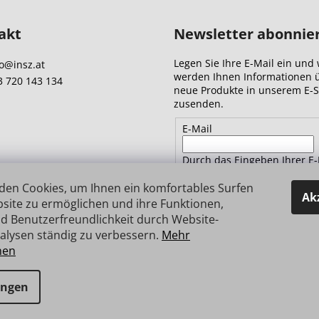
akt
Newsletter abonnie
Legen Sie Ihre E-Mail ein und 
o
@
insz.at
werden Ihnen Informationen 
3 720 143 134
neue Produkte in unserem E-
zusenden.
E-Mail
Durch das Eingeben Ihrer E-
Adresse stimmen Sie
den
Datenschutzbestimmungen 
den Cookies, um Ihnen ein komfortables Surfen
Ak
site zu ermöglichen und ihre Funktionen,
d Benutzerfreundlichkeit durch Website-
ANMELDEN
alysen ständig zu verbessern.
Mehr
nen
e vorbehalten.
ungen