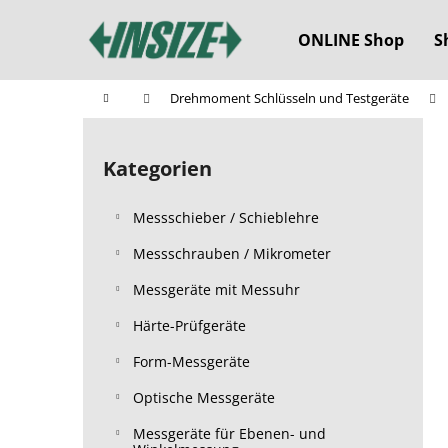
W
Zum
Inhalt
a
ONLINE Shop
S
springen
Zurück
Zurück
r
zum
zum
e
Startseite
Drehmoment Schlüsseln und Testgeräte
n
Einkaufen
Einkaufen
S
k
e
o
Kategorien
Kategorien
i
überspringen
r
t
b
Messschieber / Schieblehre
e
n
Messschrauben / Mikrometer
l
Messgeräte mit Messuhr
e
Härte-Prüfgeräte
i
s
Form-Messgeräte
t
Optische Messgeräte
e
Messgeräte für Ebenen- und