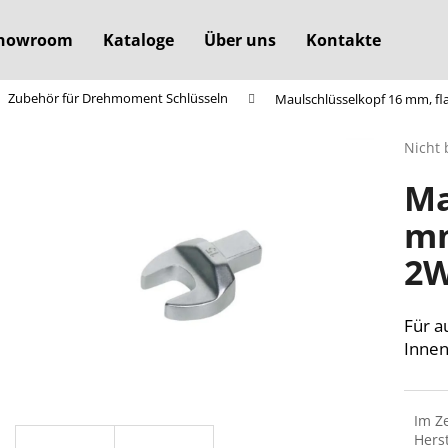
howroom
Kataloge
Über uns
Kontakte
Zubehör für Drehmoment Schlüsseln
Maulschlüsselkopf 16 mm, fl
Was suchen Sie?
Die
Nicht 
durchs
Ma
Produ
SUCHEN
ist
mm
0,0
von
2W
5
Wir empfehlen
Sterne
Für a
Inne
Im Z
Herst