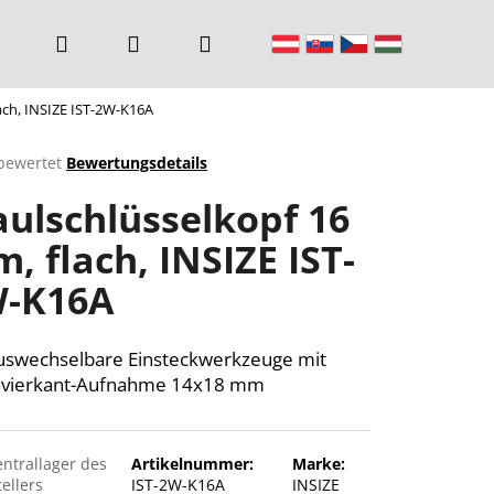
Suchen
Login
Warenkorb
ach, INSIZE IST-2W-K16A
bewertet
Bewertungsdetails
chnittliche
ulschlüsselkopf 16
ktbewertung
, flach, INSIZE IST-
-K16A
n.
uswechselbare Einsteckwerkzeuge mit
nvierkant-Aufnahme 14x18 mm
entrallager des
Artikelnummer:
Marke:
ellers
IST-2W-K16A
INSIZE