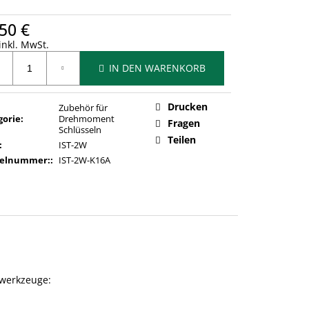
50 €
inkl. MwSt.
ufspreis:
IN DEN WARENKORB
Drucken
Zubehör für
gorie
:
Drehmoment
Fragen
Schlüsseln
Teilen
:
IST-2W
kelnummer:
:
IST-2W-K16A
kwerkzeuge: