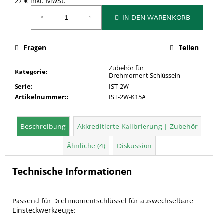
27 € inkl. MwSt.
Verkaufspreis:
IN DEN WARENKORB
Fragen
Teilen
Zubehör für
Kategorie
:
Drehmoment Schlüsseln
Serie
:
IST-2W
Artikelnummer:
:
IST-2W-K15A
Beschreibung
Akkreditierte Kalibrierung | Zubehör
Ähnliche (4)
Diskussion
Technische Informationen
Passend für Drehmomentschlüssel für auswechselbare
Einsteckwerkzeuge: