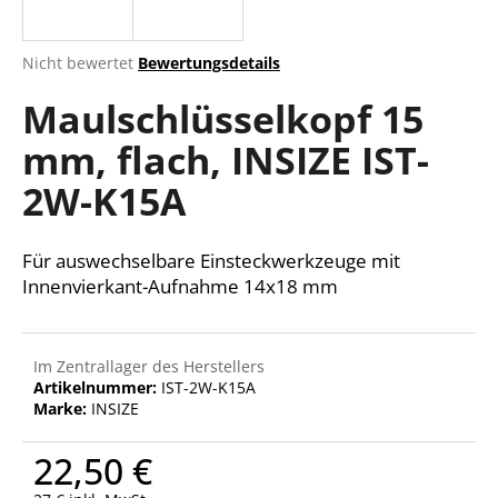
Die
Nicht bewertet
Bewertungsdetails
durchschnittliche
SUCHEN
Maulschlüsselkopf 15
Produktbewertung
ist
mm, flach, INSIZE IST-
0,0
von
W
2W-K15A
5
i
Sternen.
r
e
Für auswechselbare Einsteckwerkzeuge mit
m
Innenvierkant-Aufnahme 14x18 mm
p
f
e
Im Zentrallager des Herstellers
h
Artikelnummer:
IST-2W-K15A
l
Marke:
INSIZE
e
n
22,50 €