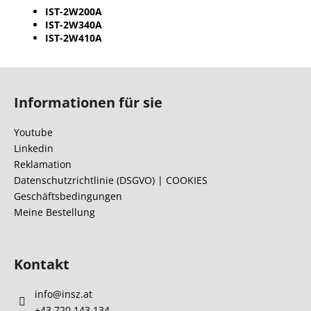
IST-2W200A
IST-2W340A
IST-2W410A
F
u
Informationen für sie
ß
z
Youtube
e
Linkedin
i
Reklamation
l
Datenschutzrichtlinie (DSGVO) | COOKIES
Geschäftsbedingungen
e
Meine Bestellung
Kontakt
info
@
insz.at
+43 720 143 134