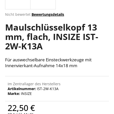
Die
Nicht bewertet
Bewertungsdetails
durchschnittliche
SUCHEN
Maulschlüsselkopf 13
Produktbewertung
ist
mm, flach, INSIZE IST-
0,0
von
W
2W-K13A
5
i
Sternen.
r
e
Für auswechselbare Einsteckwerkzeuge mit
m
Innenvierkant-Aufnahme 14x18 mm
p
f
e
Im Zentrallager des Herstellers
h
Artikelnummer:
IST-2W-K13A
l
Marke:
INSIZE
e
n
22,50 €