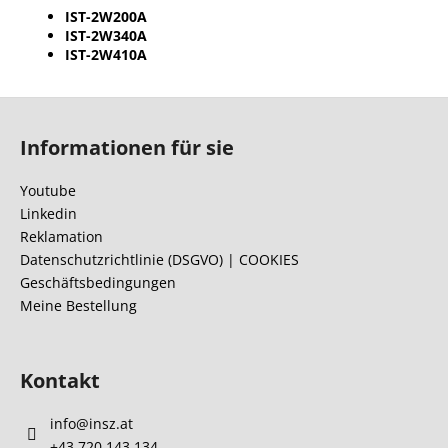
IST-2W200A
IST-2W340A
IST-2W410A
F
u
Informationen für sie
ß
z
Youtube
e
Linkedin
i
Reklamation
l
Datenschutzrichtlinie (DSGVO) | COOKIES
Geschäftsbedingungen
e
Meine Bestellung
Kontakt
info
@
insz.at
+43 720 143 134