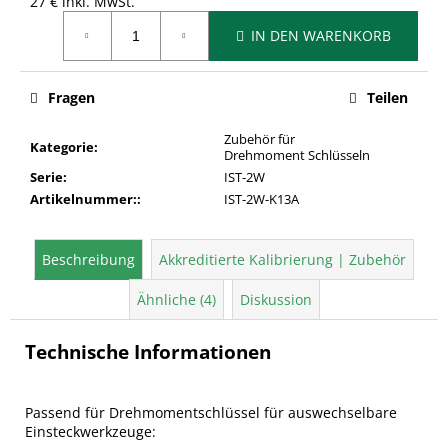
27 € inkl. MwSt.
Verkaufspreis:
IN DEN WARENKORB
Fragen
Teilen
Zubehör für
Kategorie
:
Drehmoment Schlüsseln
Serie
:
IST-2W
Artikelnummer:
:
IST-2W-K13A
Beschreibung
Akkreditierte Kalibrierung | Zubehör
Ähnliche (4)
Diskussion
Technische Informationen
Passend für Drehmomentschlüssel für auswechselbare
Einsteckwerkzeuge: