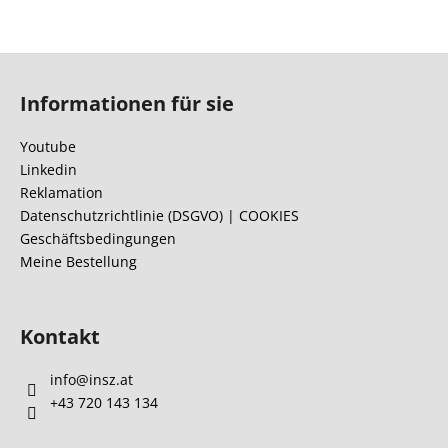
F
u
Informationen für sie
ß
z
Youtube
e
Linkedin
i
Reklamation
l
Datenschutzrichtlinie (DSGVO) | COOKIES
Geschäftsbedingungen
e
Meine Bestellung
Kontakt
info
@
insz.at
+43 720 143 134