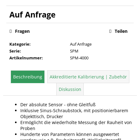
Verkaufspreis:
Fragen
Teilen
Kategorie
:
Auf Anfrage
Serie
:
SPM
Artikelnummer
:
SPM-4000
Beschreibung
Akkreditierte Kalibrierung | Zubehör
Diskussion
Der absolute Sensor - ohne Gleitfuß
Inklusive Sinus-Schraubstock, mit positionierbarem
Objekttisch, Drucker
Ermöglicht die wiederholte Messung der Rauheit von
Proben
Hunderte von Parametern können ausgewertet