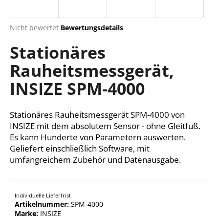
Die
Nicht bewertet
Bewertungsdetails
durchschnittliche
SUCHEN
Stationäres
Produktbewertung
ist
Rauheitsmessgerät,
0,0
von
W
INSIZE SPM-4000
5
i
Sternen.
r
e
Stationäres Rauheitsmessgerät SPM-4000 von
m
INSIZE mit dem absolutem Sensor - ohne Gleitfuß.
p
Es kann Hunderte von Parametern auswerten.
f
Geliefert einschließlich Software, mit
e
umfangreichem Zubehör und Datenausgabe.
h
l
e
Individuelle Lieferfrist
n
Artikelnummer:
SPM-4000
Marke:
INSIZE