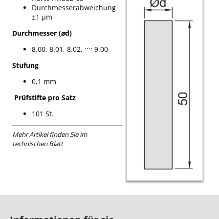
Durchmesserabweichung
±1 µm
Durchmesser (
⌀
d)
8.00, 8.01, 8.02, ···· 9.00
Stufung
0,1 mm
Prüfstifte pro Satz
101 St.
Mehr Artikel finden Sie im
technischen Blatt
F
u