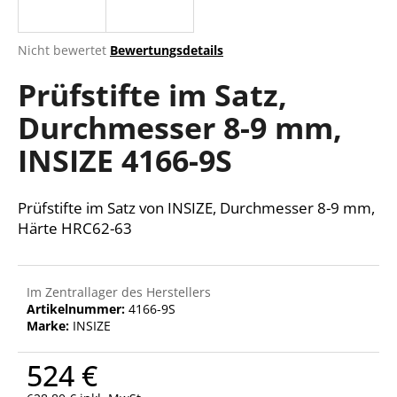
Die
Nicht bewertet
Bewertungsdetails
durchschnittliche
SUCHEN
Prüfstifte im Satz,
Produktbewertung
ist
Durchmesser 8-9 mm,
0,0
von
W
INSIZE 4166-9S
5
i
Sternen.
r
e
Prüfstifte im Satz von INSIZE, Durchmesser 8-9 mm,
m
Härte HRC62-63
p
f
e
Im Zentrallager des Herstellers
h
Artikelnummer:
4166-9S
l
Marke:
INSIZE
e
n
524 €