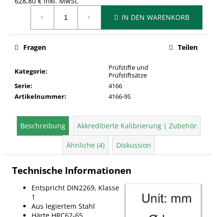
628,80 € inkl. MwSt.
Verkaufspreis:
IN DEN WARENKORB
Fragen
Teilen
Prüfstifte und
Kategorie
:
Prüfstiftsätze
Serie
:
4166
Artikelnummer
:
4166-9S
Beschreibung
Akkreditierte Kalibrierung | Zubehör
Ähnliche (4)
Diskussion
Technische Informationen
Entspricht DIN2269, Klasse
1
Aus legiertem Stahl
Härte HRC62-65