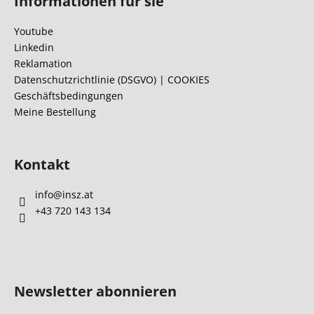
Informationen für sie
ß
z
Youtube
e
Linkedin
i
Reklamation
l
Datenschutzrichtlinie (DSGVO) | COOKIES
Geschäftsbedingungen
e
Meine Bestellung
Kontakt
info
@
insz.at
+43 720 143 134
Newsletter abonnieren