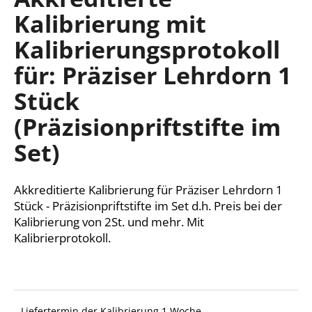
ist
Kalibrierung mit
0,0
von
Kalibrierungsprotokoll
5
SUCHEN
Sternen.
für: Präziser Lehrdorn 1
Stück
W
(Präzisionpriftstifte im
i
r
Set)
e
m
p
Akkreditierte Kalibrierung für Präziser Lehrdorn 1
f
Stück - Präzisionpriftstifte im Set d.h. Preis bei der
e
Kalibrierung von 2St. und mehr. Mit
h
Kalibrierprotokoll.
l
e
n
Liefertermin der Kalibrierung 1 Woche