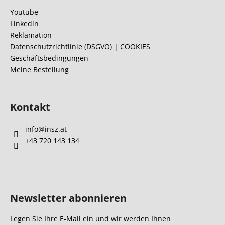
z
Youtube
e
Linkedin
i
Reklamation
l
Datenschutzrichtlinie (DSGVO) | COOKIES
Geschäftsbedingungen
e
Meine Bestellung
Kontakt
info
@
insz.at
+43 720 143 134
Newsletter abonnieren
Legen Sie Ihre E-Mail ein und wir werden Ihnen