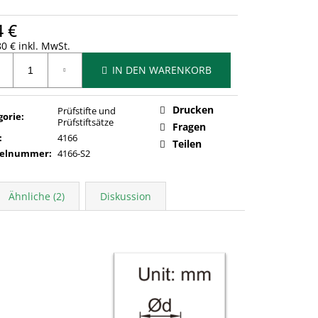
4 €
0 € inkl. MwSt.
ufspreis:
IN DEN WARENKORB
Drucken
Prüfstifte und
gorie
:
Prüfstiftsätze
Fragen
:
4166
Teilen
kelnummer
:
4166-S2
Ähnliche (2)
Diskussion