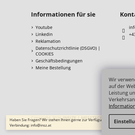
F
u
Informationen für sie
Kont
ß
z
Youtube
inf
e
Linkedin
+4
i
Reklamation
l
Datenschutzrichtlinie (DSGVO) |
COOKIES
e
Geschäftsbedingungen
Meine Bestellung
Wir verwen
auf der Web
Leistung un
Verkehrsan
Informatio
Copyright 2026
INSIZE | MESSTECHNIK
. Alle Recht
Haben Sie Fragen? Wir stehen Ihnen gerne zur Verfügung → schnelle
Einstell
Verbindung: info@insz.at