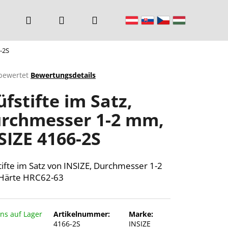
Suchen
Login
Warenkorb
-2S
bewertet
Bewertungsdetails
chnittliche
üfstifte im Satz,
ktbewertung
rchmesser 1-2 mm,
SIZE 4166-2S
n.
tifte im Satz von INSIZE, Durchmesser 1-2
Härte HRC62-63
uns auf Lager
Artikelnummer:
Marke:
4166-2S
INSIZE