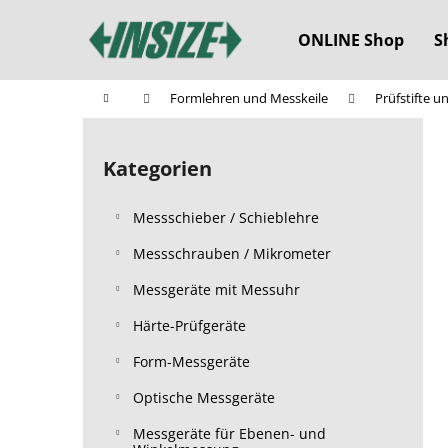
W
Zum
Inhalt
a
ONLINE Shop
S
springen
Zurück
Zurück
r
zum
zum
e
Startseite
Formlehren und Messkeile
Prüfstifte u
n
Einkaufen
Einkaufen
S
k
e
o
Kategorien
Kategorien
i
überspringen
r
t
b
Messschieber / Schieblehre
e
n
Messschrauben / Mikrometer
l
Messgeräte mit Messuhr
e
Härte-Prüfgeräte
i
s
Form-Messgeräte
t
Optische Messgeräte
e
Messgeräte für Ebenen- und