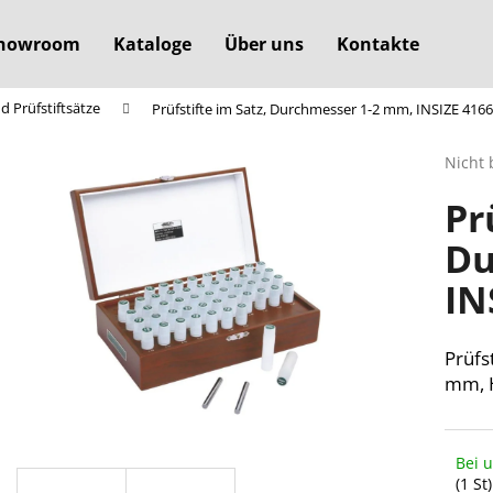
howroom
Kataloge
Über uns
Kontakte
nd Prüfstiftsätze
Prüfstifte im Satz, Durchmesser 1-2 mm, INSIZE 4166
Was suchen Sie?
Die
Nicht 
durchs
Pr
Produ
SUCHEN
ist
Du
0,0
von
IN
5
Wir empfehlen
Sterne
Prüfs
mm, 
Bei 
(1 St)