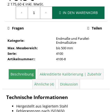
2 175,60 € inkl. MwSt.
Verkaufspreis:
IN DEN WARENKORB
Fragen
Teilen
Endmaße und Parallel-
Kategorie
:
Endmaßsätze
Max. Messbereich
:
bis 500 mm
Serie
:
4100
Artikelnummer:
:
4100-8
Beschreibung
Akkreditierte Kalibrierung | Zubehör
Ähnliche (4)
Diskussion
Technische Informationen
Hergestellt aus legiertem Stahl
Fehlergrenzen nach ISO3650