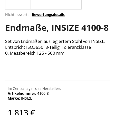
Die
Nicht bewertet
Bewertungsdetails
durchschnittliche
SUCHEN
Endmaße, INSIZE 4100-8
Produktbewertung
ist
0,0
von
Set von Endmaßen aus legiertem Stahl von INSIZE.
W
5
Entspricht ISO3650, 8-Teilig, Toleranzklasse
i
Sternen.
r
0, Messbereich 125 - 500 mm.
e
m
p
f
e
h
Im Zentrallager des Herstellers
l
Artikelnummer:
4100-8
e
Marke:
INSIZE
n
1 813 €