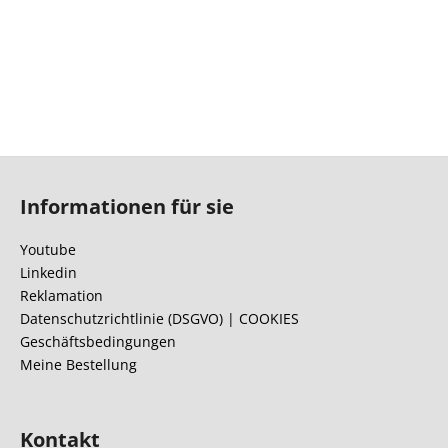
F
u
Informationen für sie
ß
z
Youtube
e
Linkedin
i
Reklamation
l
Datenschutzrichtlinie (DSGVO) | COOKIES
Geschäftsbedingungen
e
Meine Bestellung
Kontakt