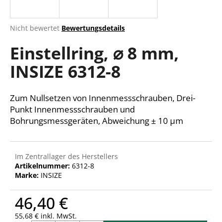
Die
Nicht bewertet
Bewertungsdetails
durchschnittliche
SUCHEN
Einstellring, ⌀ 8 mm,
Produktbewertung
ist
INSIZE 6312-8
0,0
von
W
5
i
Sternen.
Zum Nullsetzen von Innenmessschrauben, Drei-
r
Punkt Innenmessschrauben und
e
Bohrungsmessgeräten, Abweichung ± 10 µm
m
p
f
e
Im Zentrallager des Herstellers
Artikelnummer:
6312-8
h
Marke:
INSIZE
l
e
46,40 €
n
55,68 € inkl. MwSt.