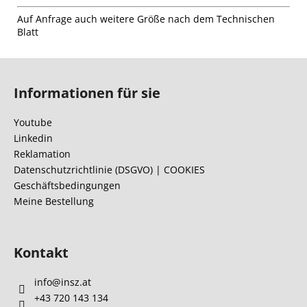
Auf Anfrage auch weitere Größe nach dem Technischen
Blatt
F
u
Informationen für sie
ß
z
Youtube
e
Linkedin
i
Reklamation
l
Datenschutzrichtlinie (DSGVO) | COOKIES
Geschäftsbedingungen
e
Meine Bestellung
Kontakt
info
@
insz.at
+43 720 143 134