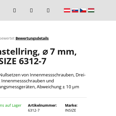
Suchen
Login
Warenkorb
bewertet
Bewertungsdetails
chnittliche
nstellring, ⌀ 7 mm,
ktbewertung
SIZE 6312-7
n.
ullsetzen von Innenmessschrauben, Drei-
t Innenmessschrauben und
ungsmessgeräten, Abweichung ± 10 µm
uns auf Lager
Artikelnummer:
Marke:
6312-7
INSIZE