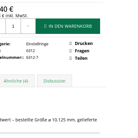
40 €
 € inkl. MwSt.
ufspreis:
IN DEN WARENKORB
Drucken
gorie
:
Einstellringe
:
6312
Fragen
kelnummer:
:
6312-7
Teilen
Ähnliche (4)
Diskussion
ert – bestellte Größe ⌀ 10,125 mm, gelieferte