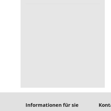
F
u
Informationen für sie
Kont
ß