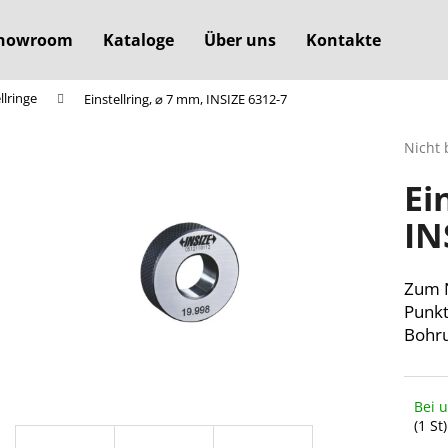
howroom
Kataloge
Über uns
Kontakte
llringe
Einstellring, ⌀ 7 mm, INSIZE 6312-7
Was suchen Sie?
Die
Nicht 
durchs
Ei
Produ
SUCHEN
ist
IN
0,0
von
5
Wir empfehlen
Sterne
Zum N
Punk
Bohr
Bei 
(1 St)