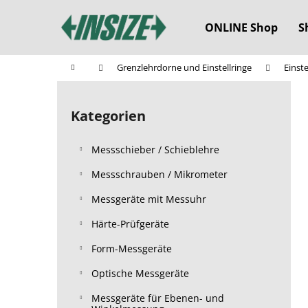
W
Zum
Inhalt
a
ONLINE Shop
S
springen
Zurück
Zurück
r
zum
zum
e
Startseite
Grenzlehrdorne und Einstellringe
Einste
n
Einkaufen
Einkaufen
S
k
e
o
Kategorien
Kategorien
i
überspringen
r
t
b
Messschieber / Schieblehre
e
n
Messschrauben / Mikrometer
l
Messgeräte mit Messuhr
e
Härte-Prüfgeräte
i
s
Form-Messgeräte
t
Optische Messgeräte
e
Messgeräte für Ebenen- und